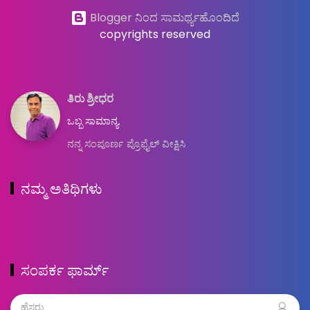
Blogger ನಿಂದ ಸಾಮರ್ಥ್ಯಹೊಂದಿದೆ
copyrights reserved
ತಿರು ಶ್ರೀಧರ
ಒಬ್ಬ ಸಾಮಾನ್ಯ.
ನನ್ನ ಸಂಪೂರ್ಣ ಪ್ರೊಫೈಲ್ ವೀಕ್ಷಿಸಿ
ನಮ್ಮ ಅತಿಥಿಗಳು
ಸಂಪರ್ಕ ಫಾರ್ಮ್