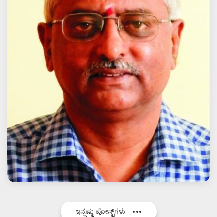
ಇನ್ನಷ್ಟು ಪೋಸ್ಟ್‌ಗಳು