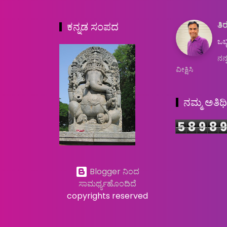
ತಿರ
ಕನ್ನಡ ಸಂಪದ
ಒಬ್
ನನ್
ವೀಕ್ಷಿಸಿ
ನಮ್ಮ ಅತಿಥ
5
8
9
8
9
Blogger ನಿಂದ
ಸಾಮರ್ಥ್ಯಹೊಂದಿದೆ
copyrights reserved