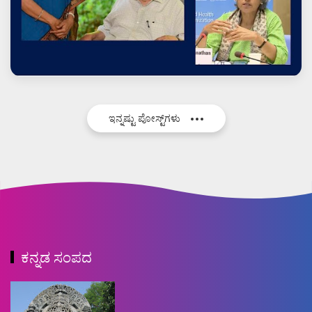
ಇನ್ನಷ್ಟು ಪೋಸ್ಟ್‌ಗಳು
ಕನ್ನಡ ಸಂಪದ