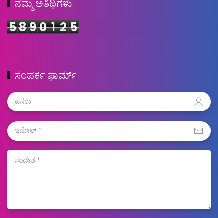
ನಮ್ಮ ಅತಿಥಿಗಳು
5
8
9
0
1
2
5
ಸಂಪರ್ಕ ಫಾರ್ಮ್