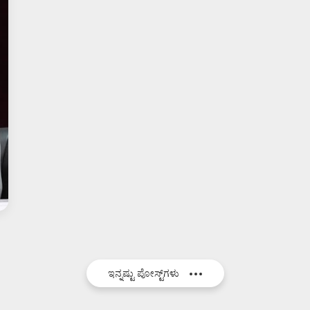
ಇನ್ನಷ್ಟು ಪೋಸ್ಟ್‌ಗಳು