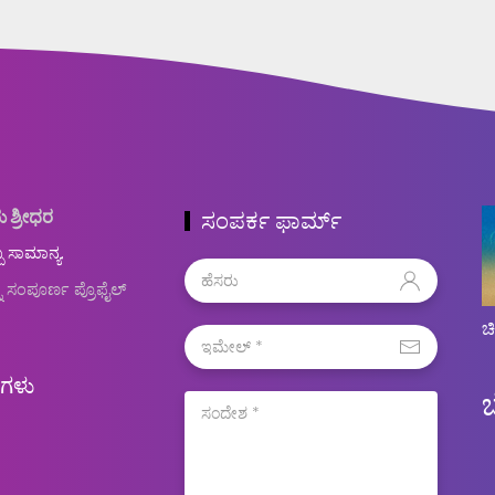
ು ಶ್ರೀಧರ
ಸಂಪರ್ಕ ಫಾರ್ಮ್
ಬ ಸಾಮಾನ್ಯ.
ನ ಸಂಪೂರ್ಣ ಪ್ರೊಫೈಲ್
ಚ
ಿಗಳು