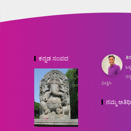
ತಿರ
ಕನ್ನಡ ಸಂಪದ
ಒಬ್
ನನ್
ವೀಕ್ಷಿಸಿ
ನಮ್ಮ ಅತಿಥ