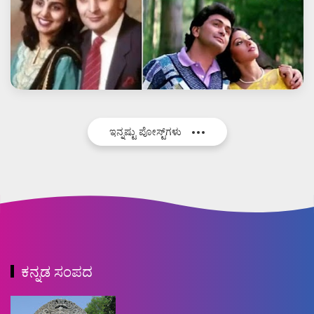
ಇನ್ನಷ್ಟು ಪೋಸ್ಟ್‌ಗಳು
ಕನ್ನಡ ಸಂಪದ