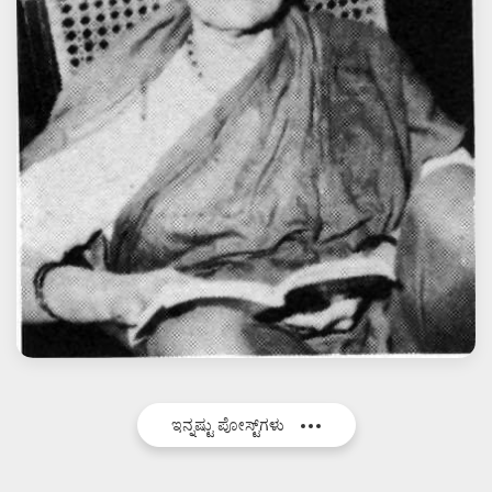
ಇನ್ನಷ್ಟು ಪೋಸ್ಟ್‌ಗಳು