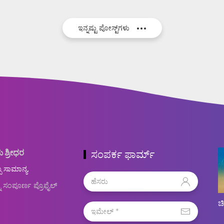
ಇನ್ನಷ್ಟು ಪೋಸ್ಟ್‌ಗಳು
ು ಶ್ರೀಧರ
ಸಂಪರ್ಕ ಫಾರ್ಮ್
ಬ ಸಾಮಾನ್ಯ.
ನ ಸಂಪೂರ್ಣ ಪ್ರೊಫೈಲ್
ಚ