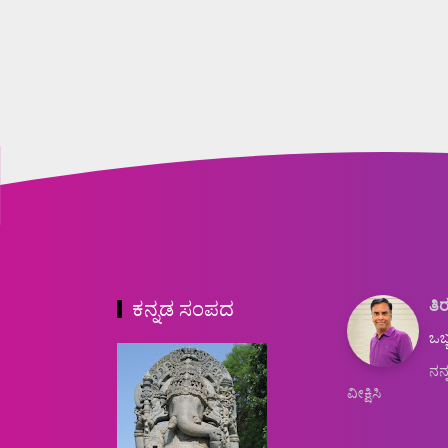
ತಿರ
ಕನ್ನಡ ಸಂಪದ
ಒಬ್
ನನ್
ವೀಕ್ಷಿಸಿ