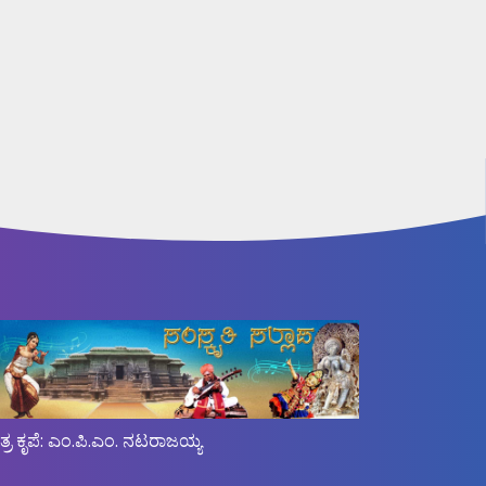
ಿತ್ರ ಕೃಪೆ: ಎಂ.ಪಿ.ಎಂ. ನಟರಾಜಯ್ಯ