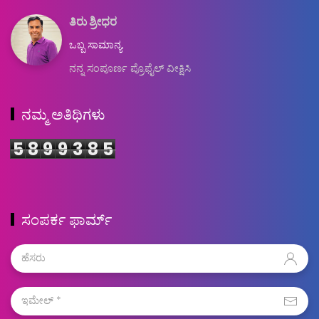
ತಿರು ಶ್ರೀಧರ
ಒಬ್ಬ ಸಾಮಾನ್ಯ.
ನನ್ನ ಸಂಪೂರ್ಣ ಪ್ರೊಫೈಲ್ ವೀಕ್ಷಿಸಿ
ನಮ್ಮ ಅತಿಥಿಗಳು
5
8
9
9
3
8
5
ಸಂಪರ್ಕ ಫಾರ್ಮ್