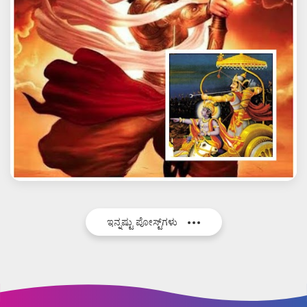
ಇನ್ನಷ್ಟು ಪೋಸ್ಟ್‌ಗಳು