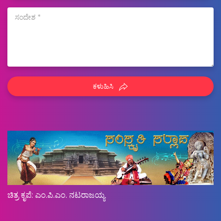
ಕಳುಹಿಸಿ
ಚಿತ್ರ ಕೃಪೆ: ಎಂ.ಪಿ.ಎಂ. ನಟರಾಜಯ್ಯ