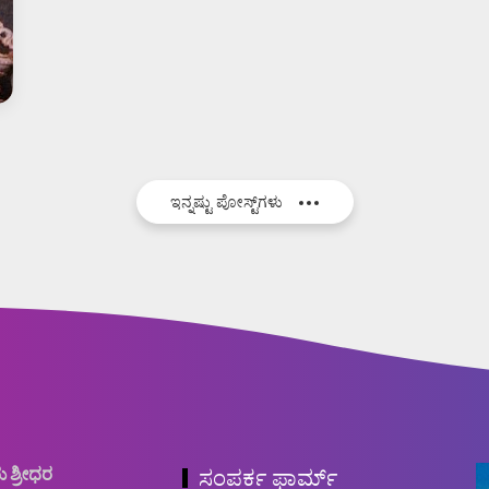
ಇನ್ನಷ್ಟು ಪೋಸ್ಟ್‌ಗಳು
ು ಶ್ರೀಧರ
ಸಂಪರ್ಕ ಫಾರ್ಮ್