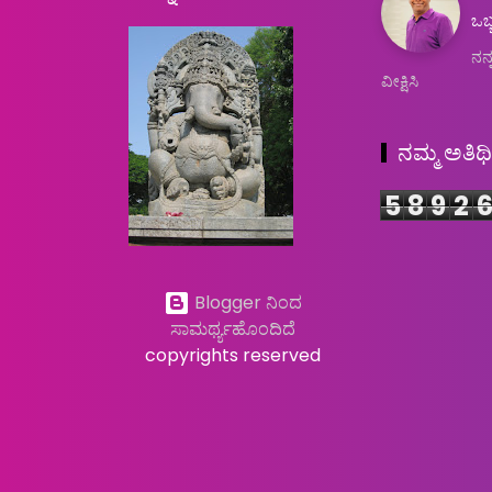
ಒಬ್
ನನ್
ವೀಕ್ಷಿಸಿ
ನಮ್ಮ ಅತಿಥ
5
8
9
2
Blogger ನಿಂದ
ಸಾಮರ್ಥ್ಯಹೊಂದಿದೆ
copyrights reserved