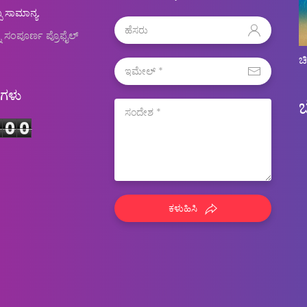
ಬ ಸಾಮಾನ್ಯ.
ನ ಸಂಪೂರ್ಣ ಪ್ರೊಫೈಲ್
ಚ
ಿಗಳು
6
0
0
ಕಳುಹಿಸಿ