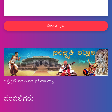
ಕಳುಹಿಸಿ
ಚಿತ್ರ ಕೃಪೆ: ಎಂ.ಪಿ.ಎಂ. ನಟರಾಜಯ್ಯ
ಬೆಂಬಲಿಗರು