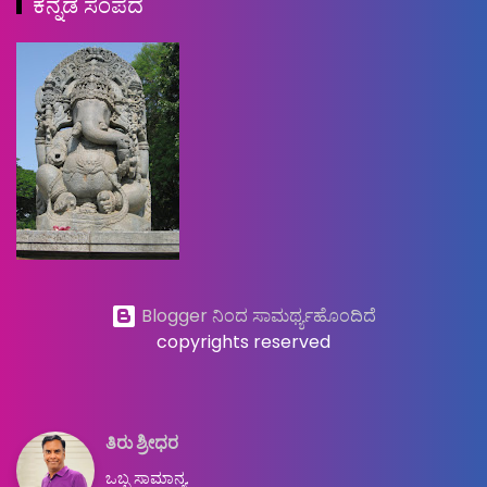
ಕನ್ನಡ ಸಂಪದ
Blogger ನಿಂದ ಸಾಮರ್ಥ್ಯಹೊಂದಿದೆ
copyrights reserved
ತಿರು ಶ್ರೀಧರ
ಒಬ್ಬ ಸಾಮಾನ್ಯ.