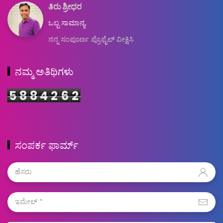
ತಿರು ಶ್ರೀಧರ
ಒಬ್ಬ ಸಾಮಾನ್ಯ.
ನನ್ನ ಸಂಪೂರ್ಣ ಪ್ರೊಫೈಲ್ ವೀಕ್ಷಿಸಿ
ನಮ್ಮ ಅತಿಥಿಗಳು
5
8
8
4
2
6
2
ಸಂಪರ್ಕ ಫಾರ್ಮ್