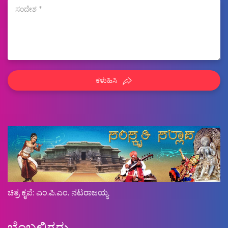
ಕಳುಹಿಸಿ
ಚಿತ್ರ ಕೃಪೆ: ಎಂ.ಪಿ.ಎಂ. ನಟರಾಜಯ್ಯ
ಬೆಂಬಲಿಗರು