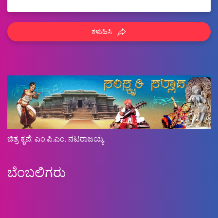
ಕಳುಹಿಸಿ
ಚಿತ್ರ ಕೃಪೆ: ಎಂ.ಪಿ.ಎಂ. ನಟರಾಜಯ್ಯ
ಬೆಂಬಲಿಗರು