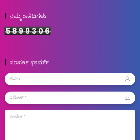
ನಮ್ಮ ಅತಿಥಿಗಳು
5
8
9
9
3
0
6
ಸಂಪರ್ಕ ಫಾರ್ಮ್