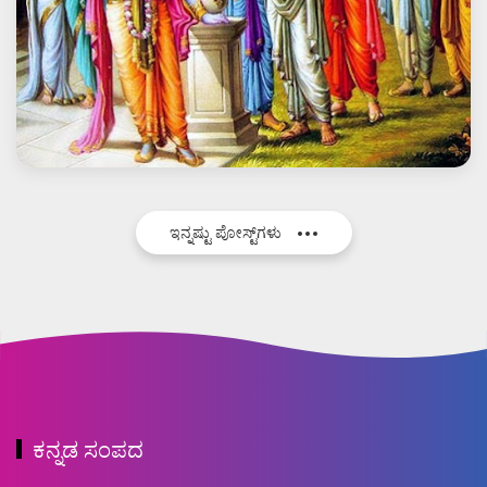
ಇನ್ನಷ್ಟು ಪೋಸ್ಟ್‌ಗಳು
ಕನ್ನಡ ಸಂಪದ