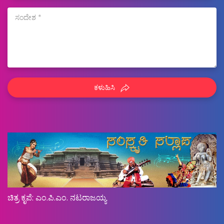
ಕಳುಹಿಸಿ
ಚಿತ್ರ ಕೃಪೆ: ಎಂ.ಪಿ.ಎಂ. ನಟರಾಜಯ್ಯ