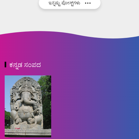
ಇನ್ನಷ್ಟು ಪೋಸ್ಟ್‌ಗಳು
ಕನ್ನಡ ಸಂಪದ