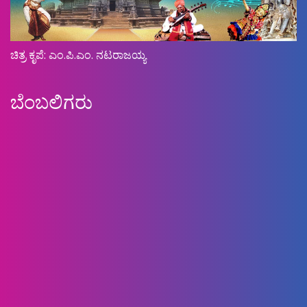
ಚಿತ್ರ ಕೃಪೆ: ಎಂ.ಪಿ.ಎಂ. ನಟರಾಜಯ್ಯ
ಬೆಂಬಲಿಗರು