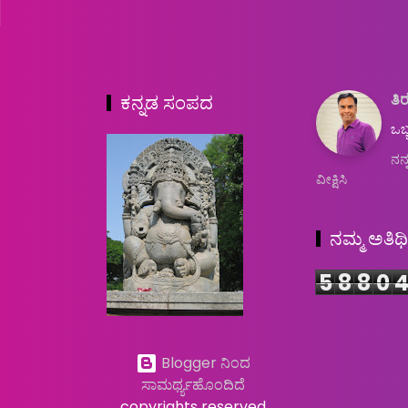
ತಿರ
ಕನ್ನಡ ಸಂಪದ
ಒಬ್
ನನ್
ವೀಕ್ಷಿಸಿ
ನಮ್ಮ ಅತಿಥ
5
8
8
0
Blogger ನಿಂದ
ಸಾಮರ್ಥ್ಯಹೊಂದಿದೆ
copyrights reserved