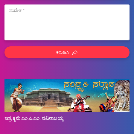
ಕಳುಹಿಸಿ
ಚಿತ್ರ ಕೃಪೆ: ಎಂ.ಪಿ.ಎಂ. ನಟರಾಜಯ್ಯ