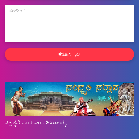
ಕಳುಹಿಸಿ
ಚಿತ್ರ ಕೃಪೆ: ಎಂ.ಪಿ.ಎಂ. ನಟರಾಜಯ್ಯ