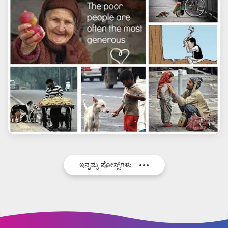
ಇನ್ನಷ್ಟು ಪೋಸ್ಟ್‌ಗಳು