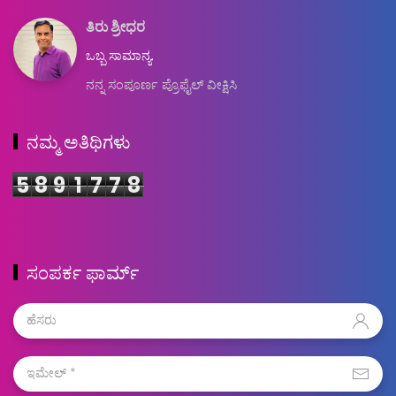
ತಿರು ಶ್ರೀಧರ
ಒಬ್ಬ ಸಾಮಾನ್ಯ.
ನನ್ನ ಸಂಪೂರ್ಣ ಪ್ರೊಫೈಲ್ ವೀಕ್ಷಿಸಿ
ನಮ್ಮ ಅತಿಥಿಗಳು
5
8
9
1
7
7
8
ಸಂಪರ್ಕ ಫಾರ್ಮ್