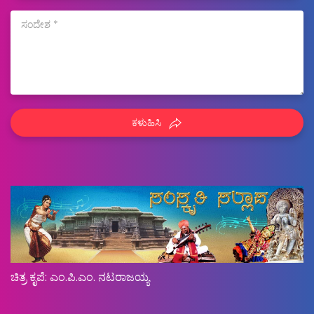
ಕಳುಹಿಸಿ
ಚಿತ್ರ ಕೃಪೆ: ಎಂ.ಪಿ.ಎಂ. ನಟರಾಜಯ್ಯ