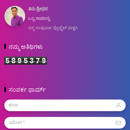
ತಿರು ಶ್ರೀಧರ
ಒಬ್ಬ ಸಾಮಾನ್ಯ.
ನನ್ನ ಸಂಪೂರ್ಣ ಪ್ರೊಫೈಲ್ ವೀಕ್ಷಿಸಿ
ನಮ್ಮ ಅತಿಥಿಗಳು
5
8
9
5
3
7
9
ಸಂಪರ್ಕ ಫಾರ್ಮ್