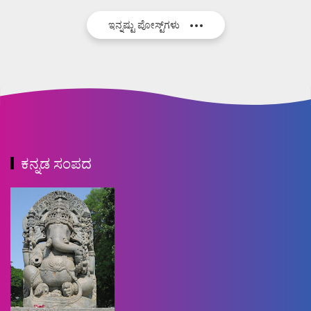
ಇನ್ನಷ್ಟು ಪೋಸ್ಟ್‌ಗಳು
ಕನ್ನಡ ಸಂಪದ