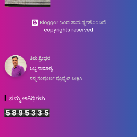
Blogger ನಿಂದ ಸಾಮರ್ಥ್ಯಹೊಂದಿದೆ
copyrights reserved
ತಿರು ಶ್ರೀಧರ
ಒಬ್ಬ ಸಾಮಾನ್ಯ.
ನನ್ನ ಸಂಪೂರ್ಣ ಪ್ರೊಫೈಲ್ ವೀಕ್ಷಿಸಿ
ನಮ್ಮ ಅತಿಥಿಗಳು
5
8
9
5
3
3
5