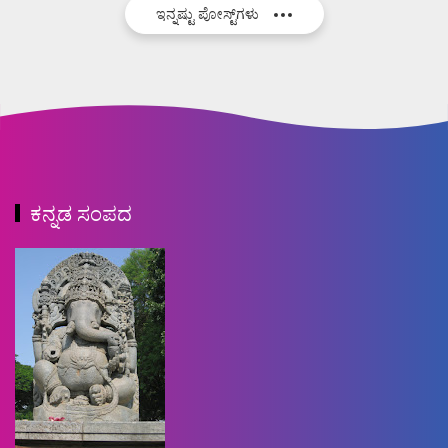
ಇನ್ನಷ್ಟು ಪೋಸ್ಟ್‌ಗಳು
ಕನ್ನಡ ಸಂಪದ