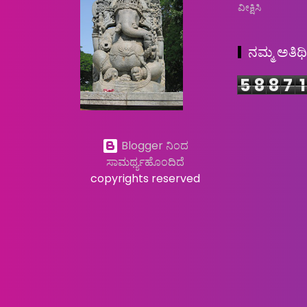
ವೀಕ್ಷಿಸಿ
ನಮ್ಮ ಅತಿಥ
5
8
8
7
1
Blogger ನಿಂದ
ಸಾಮರ್ಥ್ಯಹೊಂದಿದೆ
copyrights reserved