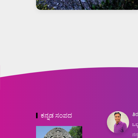
ತಿರ
ಕನ್ನಡ ಸಂಪದ
ಒಬ್
ನನ್