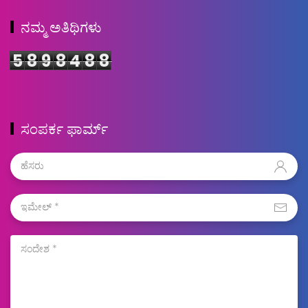
ನಮ್ಮ ಅತಿಥಿಗಳು
5
8
9
8
4
8
8
ಸಂಪರ್ಕ ಫಾರ್ಮ್