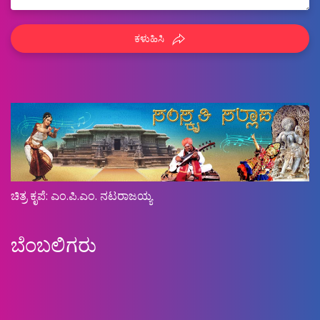
ಕಳುಹಿಸಿ
ಚಿತ್ರ ಕೃಪೆ: ಎಂ.ಪಿ.ಎಂ. ನಟರಾಜಯ್ಯ
ಬೆಂಬಲಿಗರು