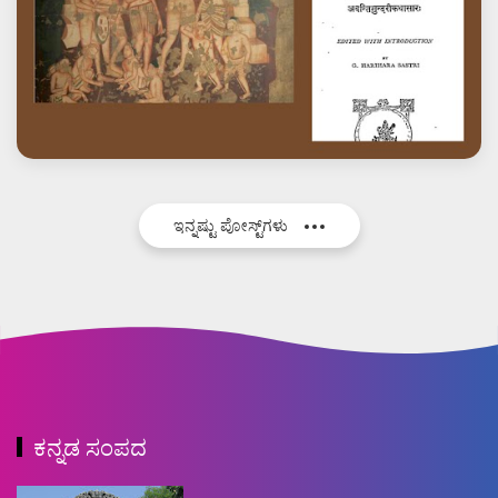
ಇನ್ನಷ್ಟು ಪೋಸ್ಟ್‌ಗಳು
ಕನ್ನಡ ಸಂಪದ