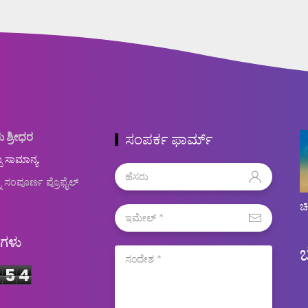
ು ಶ್ರೀಧರ
ಸಂಪರ್ಕ ಫಾರ್ಮ್
ಬ ಸಾಮಾನ್ಯ.
ನ ಸಂಪೂರ್ಣ ಪ್ರೊಫೈಲ್
ಚ
ಿಗಳು
5
4