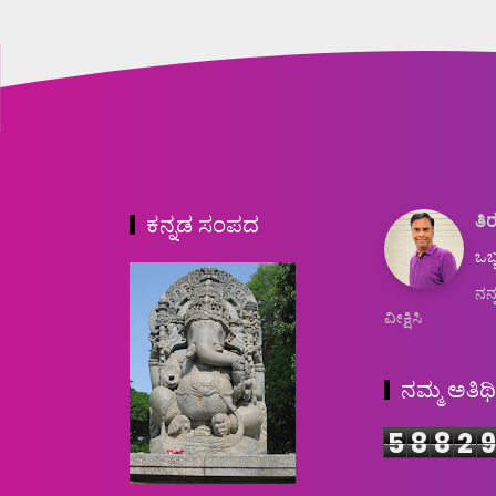
ತಿರ
ಕನ್ನಡ ಸಂಪದ
ಒಬ್
ನನ್
ವೀಕ್ಷಿಸಿ
ನಮ್ಮ ಅತಿಥ
5
8
8
2
9