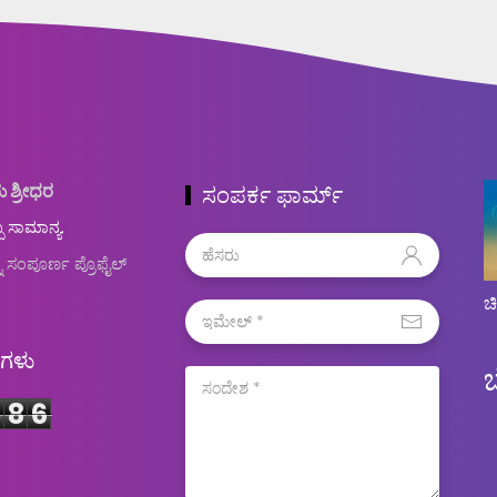
ು ಶ್ರೀಧರ
ಸಂಪರ್ಕ ಫಾರ್ಮ್
ಬ ಸಾಮಾನ್ಯ.
ನ ಸಂಪೂರ್ಣ ಪ್ರೊಫೈಲ್
ಚ
ಿಗಳು
5
8
6