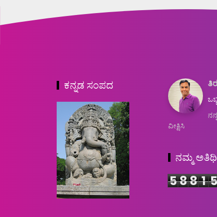
ತಿರ
ಕನ್ನಡ ಸಂಪದ
ಒಬ್
ನನ್
ವೀಕ್ಷಿಸಿ
ನಮ್ಮ ಅತಿಥ
5
8
8
1