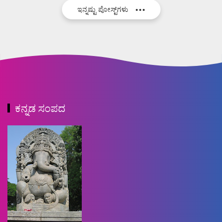
ಇನ್ನಷ್ಟು ಪೋಸ್ಟ್‌ಗಳು
ಕನ್ನಡ ಸಂಪದ