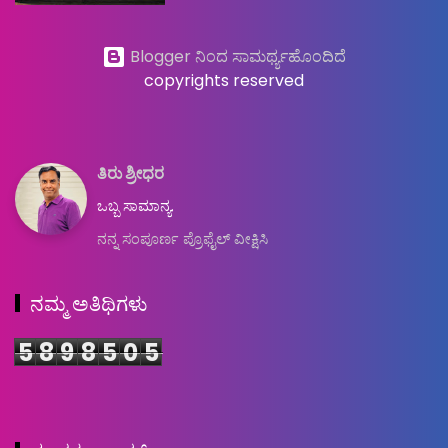
Blogger ನಿಂದ ಸಾಮರ್ಥ್ಯಹೊಂದಿದೆ
copyrights reserved
ತಿರು ಶ್ರೀಧರ
ಒಬ್ಬ ಸಾಮಾನ್ಯ.
ನನ್ನ ಸಂಪೂರ್ಣ ಪ್ರೊಫೈಲ್ ವೀಕ್ಷಿಸಿ
ನಮ್ಮ ಅತಿಥಿಗಳು
5
8
9
8
5
0
5