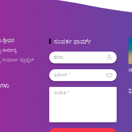
ು ಶ್ರೀಧರ
ಸಂಪರ್ಕ ಫಾರ್ಮ್
ಬ ಸಾಮಾನ್ಯ.
ನ ಸಂಪೂರ್ಣ ಪ್ರೊಫೈಲ್
ಚ
ಿಗಳು