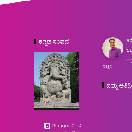
ತಿರ
ಕನ್ನಡ ಸಂಪದ
ಒಬ್
ನನ್
ವೀಕ್ಷಿಸಿ
ನಮ್ಮ ಅತಿಥ
Blogger ನಿಂದ