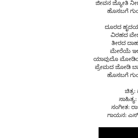
ಜೀವನ ಜ್ಯೋತಿ ನೀ
ಹೊಸಬಗೆ ಗುಂಗ
ದೂರದ ಹೃದಯ
ವಿರಹದ ವೇದ
ತೀರದ ದಾಹ
ಮೇರೆಯೆ ಇಲ್
ಯಾವುದೊ ಮೋಡಿಯಲ್ಲ
ಪ್ರೇಮದ ಜೋಡಿ ಬಾ
ಹೊಸಬಗೆ ಗುಂಗ
ಚಿತ್ರ
ಸಾಹಿತ್
ಸಂಗೀತ: ರಾ
ಗಾಯನ: ಎಸ್.