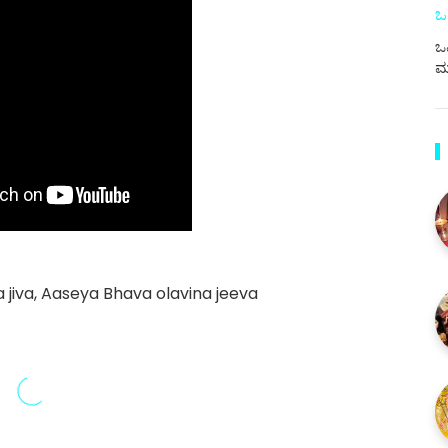
ಒ
ಒಪ
ಮ
 jiva, Aaseya Bhava olavina jeeva