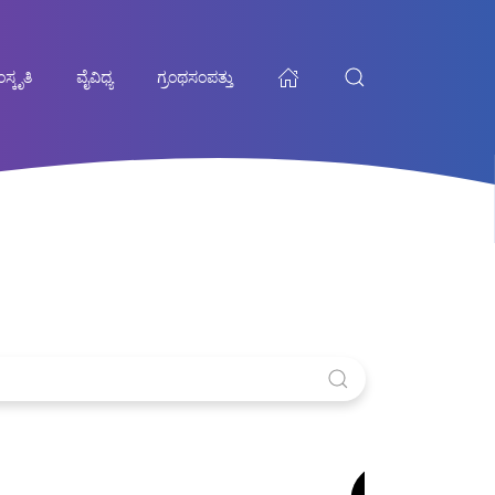
ಸ್ಕೃತಿ
ವೈವಿಧ್ಯ
ಗ್ರಂಥಸಂಪತ್ತು