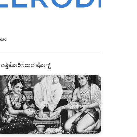
Load
ಎತ್ತಿತೋರಿಸಲಾದ ಪೋಸ್ಟ್