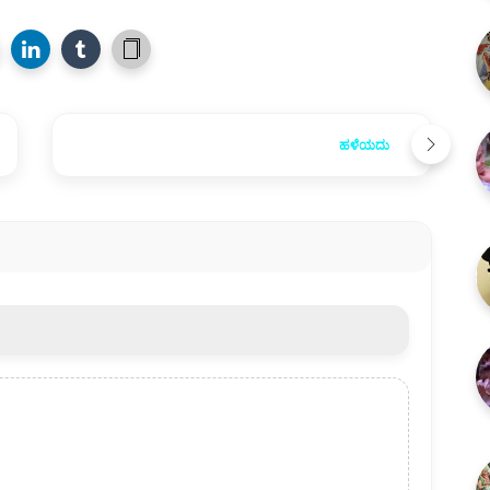
ಹಳೆಯದು