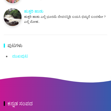
ಹುತ್ತರಿ ಹಾಡು
ಹುತ್ತರಿ ಹಾಡು ಎಲ್ಲಿ ಭೂರಮೆ ದೇವಸನ್ನಿಧಿ ಬಯಸಿ ಭಿಮ್ಮನೆ ಬಂದಳೋ ?
ಎಲ್ಲಿ ಮೋಹ…
ಪುಟಗಳು
ಮುಖಪುಟ
ಕನ್ನಡ ಸಂಪದ