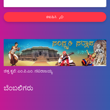
ಕಳುಹಿಸಿ
ಚಿತ್ರ ಕೃಪೆ: ಎಂ.ಪಿ.ಎಂ. ನಟರಾಜಯ್ಯ
ಬೆಂಬಲಿಗರು