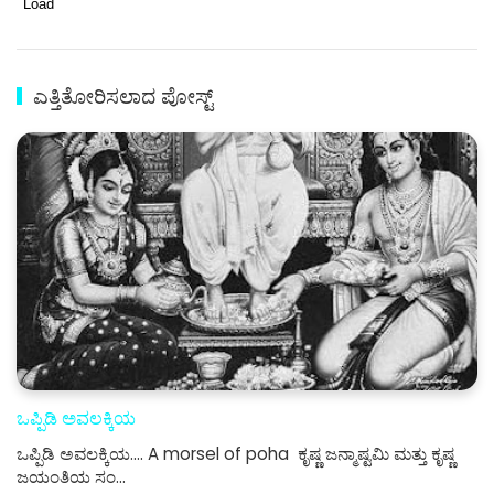
Load
ಎತ್ತಿತೋರಿಸಲಾದ ಪೋಸ್ಟ್
ಒಪ್ಪಿಡಿ ಅವಲಕ್ಕಿಯ
ಒಪ್ಪಿಡಿ ಅವಲಕ್ಕಿಯ.... A morsel of poha ಕೃಷ್ಣ ಜನ್ಮಾಷ್ಟಮಿ ಮತ್ತು ಕೃಷ್ಣ
ಜಯಂತಿಯ ಸಂ…