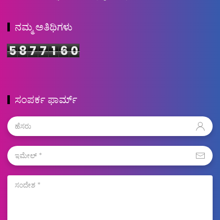
ನಮ್ಮ ಅತಿಥಿಗಳು
5
8
7
7
1
6
0
ಸಂಪರ್ಕ ಫಾರ್ಮ್