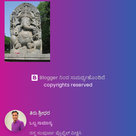
Blogger ನಿಂದ ಸಾಮರ್ಥ್ಯಹೊಂದಿದೆ
copyrights reserved
ತಿರು ಶ್ರೀಧರ
ಒಬ್ಬ ಸಾಮಾನ್ಯ.
ನನ್ನ ಸಂಪೂರ್ಣ ಪ್ರೊಫೈಲ್ ವೀಕ್ಷಿಸಿ