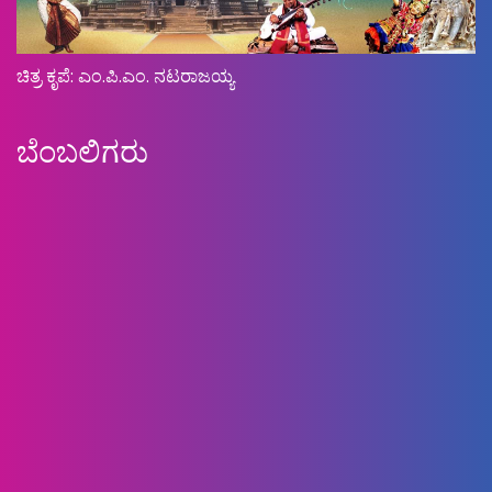
ಚಿತ್ರ ಕೃಪೆ: ಎಂ.ಪಿ.ಎಂ. ನಟರಾಜಯ್ಯ
ಬೆಂಬಲಿಗರು