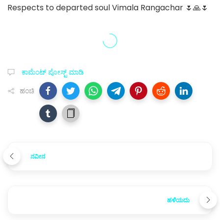
Respects to departed soul Vimala Rangachar 🌷🙏🌷
ಕಾಮೆಂಟ್‌‌ ಪೋಸ್ಟ್‌ ಮಾಡಿ
ಹಂಚಿ
ನವೀನ
ಹಳೆಯದು