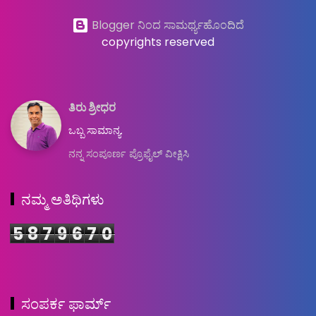
Blogger ನಿಂದ ಸಾಮರ್ಥ್ಯಹೊಂದಿದೆ
copyrights reserved
ತಿರು ಶ್ರೀಧರ
ಒಬ್ಬ ಸಾಮಾನ್ಯ.
ನನ್ನ ಸಂಪೂರ್ಣ ಪ್ರೊಫೈಲ್ ವೀಕ್ಷಿಸಿ
ನಮ್ಮ ಅತಿಥಿಗಳು
5
8
7
9
6
7
0
ಸಂಪರ್ಕ ಫಾರ್ಮ್