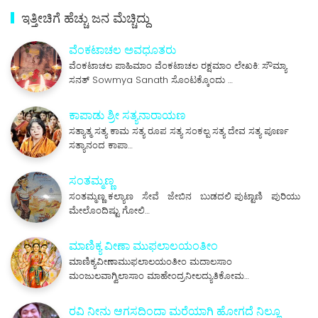
ಇತ್ತೀಚಿಗೆ ಹೆಚ್ಚು ಜನ ಮೆಚ್ಚಿದ್ದು
ವೆಂಕಟಾಚಲ ಅವಧೂತರು
ವೆಂಕಟಾಚಲ ಪಾಹಿಮಾಂ ವೆಂಕಟಾಚಲ ರಕ್ಷಮಾಂ ಲೇಖಕಿ: ಸೌಮ್ಯಾ
ಸನತ್ Sowmya Sanath ಸೊಂಟಕ್ಕೊಂದು …
ಕಾಪಾಡು ಶ್ರೀ ಸತ್ಯನಾರಾಯಣ
ಸತ್ಯಾತ್ಮ ಸತ್ಯ ಕಾಮ ಸತ್ಯ ರೂಪ ಸತ್ಯ ಸಂಕಲ್ಪ ಸತ್ಯ ದೇವ ಸತ್ಯ ಪೂರ್ಣ
ಸತ್ಯಾನಂದ ಕಾಪಾ…
ಸಂತಮ್ಮಣ್ಣ
ಸಂತಮ್ಮಣ್ಣ ಕಲ್ಯಾಣ ಸೇವೆ ಜೇಬಿನ ಬುಡದಲಿ ಪುಟ್ಟಾಣಿ ಪುರಿಯು
ಮೇಲೊಂದಿಷ್ಟು ಗೋಲಿ…
ಮಾಣಿಕ್ಯ ವೀಣಾ ಮುಫಲಾಲಯಂತೀಂ
ಮಾಣಿಕ್ಯವೀಣಾಮುಫಲಾಲಯಂತೀಂ ಮದಾಲಸಾಂ
ಮಂಜುಲವಾಗ್ವಿಲಾಸಾಂ ಮಾಹೇಂದ್ರನೀಲದ್ಯುತಿಕೋಮ…
ರವಿ ನೀನು ಆಗಸದಿಂದಾ ಮರೆಯಾಗಿ ಹೋಗದೆ ನಿಲ್ಲೂ