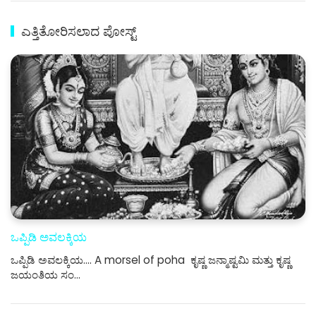
ಎತ್ತಿತೋರಿಸಲಾದ ಪೋಸ್ಟ್
ಒಪ್ಪಿಡಿ ಅವಲಕ್ಕಿಯ
ಒಪ್ಪಿಡಿ ಅವಲಕ್ಕಿಯ.... A morsel of poha ಕೃಷ್ಣ ಜನ್ಮಾಷ್ಟಮಿ ಮತ್ತು ಕೃಷ್ಣ
ಜಯಂತಿಯ ಸಂ…