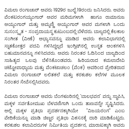
ವಿಮಲಾ ರಂಗಾಚಾರ್ ಅವರು 1929ರ ಜುಲೈ 19ರಂದು ಜನಿಸಿದರು. ಅವರು
ವೆಂಕಟರಂಗಯ್ಯಂಗಾರ್ ಅವರ ಮರಿಮಗಳಾಗಿ ಹಾಗೂ ರಾಮಾನುಜ
ಅಯ್ಯಂಗಾರ್ ಮತ್ತು ಅಮ್ಮಣ್ಣಿ ಅಯ್ಯಂಗಾರ್ ಅವರ ಮಗಳಾಗಿ ಒಂದು
ಸುಸಂಸ್ಕೃತ - ಸಂಪ್ರದಾಯಸ್ಥ ಕುಟುಂಬದಲ್ಲಿ ಬೆಳೆದರು. ಬಾಲ್ಯದಲ್ಲಿ ಕೆಲಕಾಲ
ಸಂಗೀತ (ವೀಣೆ) ಅಭ್ಯಾಸವನ್ನೂ ಮಾಡಿದ ಅವರು ಕಲಾವಿಭಾಗದಲ್ಲಿ
ಸ್ನಾತಕೋತ್ತರ ಪದವಿ ಗಳಿಸಿದ್ದಲ್ಲದೆ ಇಂಗ್ಲಿಷ್‍ನಲ್ಲಿ ಉನ್ನತ ಅಂಕಗಳಿಸಿ
ಬಹುಮಾನವನ್ನೂ ಗಳಿಸಿದವರು. ಅವರು ನಿರಂತರ ಓದಿನಿಂದ ಬಾಲ್ಯದಿಂದ
ಸಾಹಿತ್ಯದ ಒಲವು ಬೆಳೆಸಿಕೊಂಡವರು. ಹಿರಿಯರಾದ ಕಮಲಾದೇವಿ
ಚಟ್ಟೋಪಾಧ್ಯಾಯ ಮತ್ತು ವೆಂಕಟಾಚಲಂ (ವೆಂಕ) ಅವರಿಂದ ಪ್ರೇರಿತರಾದ
ವಿಮಲಾ ರಂಗಾಚಾರ್ ಲಲಿತಕಲೆ ಮತ್ತು ಕರಕುಶಲ ಕಲೆಗಳ ಮೂಲಕ
ನಿರಂತರ ಸೇವೆಸಲ್ಲಿಸಿದವರು.
ವಿಮಲಾ ರಂಗಾಚಾರ್ ಅವರು ಬೆಂಗಳೂರಿನಲ್ಲಿ 'ಬಾಲಭವನ' ವನ್ನು ಸ್ಥಾಪಿಸಿ,
ಮಕ್ಕಳ ಸರ್ವತೋಮುಖ ಬೆಳವಣಿಗಾಗಿ ಒಂದು ತಾಣವನ್ನೇ ಸೃಷ್ಟಿಸಿದರು.
ಅಲ್ಲಿ ಮಕ್ಕಳ ಪ್ರತಿಭಾ ಪ್ರದರ್ಶನಕ್ಕಾಗಿಯೇ "ವಿಜಯರಂಗ" ಎಂಬ
ವೇದಿಕೆಯನ್ನೂ ಮಾಡಿ ಚಿಣ್ಣರ ಪ್ರತಿಭಾ ವಿಕಸನಕ್ಕೆ ದಾರಿ ಮಾಡಿಕೊಟ್ಟರು.
ಕರಕುಶಲ ಕಲಾವಿದರುಗಳ ನಿರ್ಮಿತಿಯ ಪ್ರದರ್ಶನ, ಮಾರಾಟಕ್ಕಾಗಿ ಅವರು