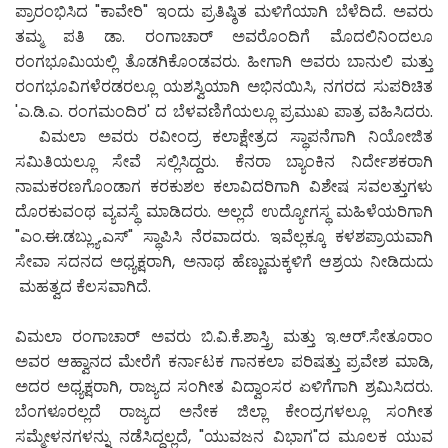
ಪ್ರಾರಂಭಿಸಿದ "ಕಾವೇರಿ" ಇಂದು ಪ್ರತಿಷ್ಠಿತ ಮಳಿಗೆಯಾಗಿ ಬೆಳೆದಿದೆ. ಅವರು
ತಮ್ಮ ಪತಿ ಡಾ. ರಂಗಾಚಾರ್ ಅವರೊಂದಿಗೆ ಮೊದಲಿನಿಂದಲೂ
ರಂಗಭೂಮಿಯಲ್ಲಿ ತೊಡಗಿಕೊಂಡವರು. ಹೀಗಾಗಿ ಅವರು ಬಾನುಲಿ ಮತ್ತು
ರಂಗಭೂವಿಗಳೆರಡರಲ್ಲೂ ಯಶಸ್ವಿಯಾಗಿ ಅಭಿನಯಿಸಿ, ನಗರದ ಸುಪರಿಚಿತ
'ಎ.ಡಿ.ಎ. ರಂಗಮಂದಿರ' ದ ಬೆಳವಣಿಗೆಯಲ್ಲೂ ಪ್ರಮುಖ ಪಾತ್ರ ವಹಿಸಿದರು.
ವಿಮಲಾ ಅವರು ರವೀಂದ್ರ ಕಲಾಕ್ಷೇತ್ರದ ಸ್ಥಾಪನೆಗಾಗಿ ನಿಯೋಜಿತ
ಸಮಿತಿಯಲ್ಲೂ ಸೇವೆ ಸಲ್ಲಿಸಿದ್ದರು. ಕೆನರಾ ಬ್ಯಾಂಕಿನ ನಿರ್ದೇಶಕರಾಗಿ
ನಾಮಕರಣಗೊಂಡಾಗ ಕರಕುಶಲ ಕಲಾವಿದರಿಗಾಗಿ ವಿಶೇಷ ಸವಲತ್ತುಗಳು
ದೊರಕುವಂಥ ವ್ಯವಸ್ಥೆ ಮಾಡಿದರು. ಅಲ್ಲದೆ ಉದ್ಯೋಗಸ್ಥ ಮಹಿಳೆಯರಿಗಾಗಿ
"ಎಂ.ಈ.ಡಬ್ಲ್ಯು.ಎಸ್" ಸ್ಥಾಪಿಸಿ ನೆರವಾದರು. ಇವೆಲ್ಲಕ್ಕೂ ಕಳಶಪ್ರಾಯವಾಗಿ
ಸೇವಾ ಸದನದ ಅಧ್ಯಕ್ಷರಾಗಿ, ಅನಾಥ ಹೆಣ್ಣುಮಕ್ಕಳಿಗೆ ಆಶ್ರಯ ನೀಡಿದುದು
ಮಹತ್ವದ ಕೆಲಸವಾಗಿದೆ.
ವಿಮಲಾ ರಂಗಾಚಾರ್ ಅವರು ಬಿ.ವಿ.ಕೆ.ಶಾಸ್ತ್ರಿ ಮತ್ತು ಇ.ಆರ್.ಸೇತೂರಾಂ
ಅವರ ಆಹ್ವಾನದ ಮೇರೆಗೆ ಕರ್ನಾಟಕ ಗಾನಕಲಾ ಪರಿಷತ್ತು ಪ್ರವೇಶ ಮಾಡಿ,
ಅದರ ಅಧ್ಯಕ್ಷರಾಗಿ, ರಾಜ್ಯದ ಸಂಗೀತ ವಿದ್ವಾಂಸರ ಏಳಿಗೆಗಾಗಿ ಶ್ರಮಿಸಿದರು.
ಬೆಂಗಳೂರಲ್ಲದೆ ರಾಜ್ಯದ ಅನೇಕ ಜಿಲ್ಲಾ ಕೇಂದ್ರಗಳಲ್ಲೂ ಸಂಗೀತ
ಸಮ್ಮೇಳನಗಳನ್ನು ನಡೆಸಿದ್ದಲ್ಲದೆ, "ಯುವಜನ ವಿಭಾಗ"ದ ಮೂಲಕ ಯುವ