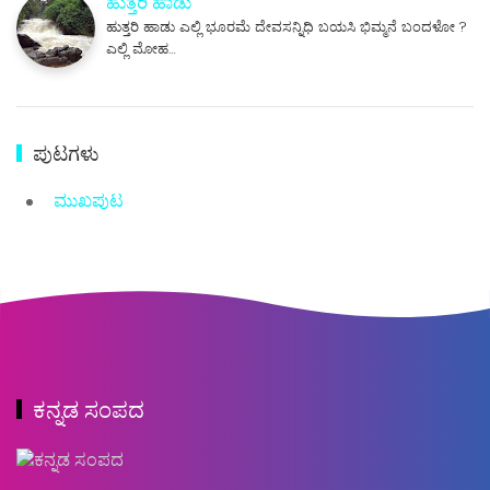
ಹುತ್ತರಿ ಹಾಡು
ಹುತ್ತರಿ ಹಾಡು ಎಲ್ಲಿ ಭೂರಮೆ ದೇವಸನ್ನಿಧಿ ಬಯಸಿ ಭಿಮ್ಮನೆ ಬಂದಳೋ ?
ಎಲ್ಲಿ ಮೋಹ…
ಪುಟಗಳು
ಮುಖಪುಟ
ಕನ್ನಡ ಸಂಪದ