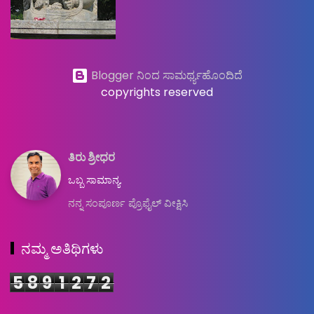
Blogger ನಿಂದ ಸಾಮರ್ಥ್ಯಹೊಂದಿದೆ
copyrights reserved
ತಿರು ಶ್ರೀಧರ
ಒಬ್ಬ ಸಾಮಾನ್ಯ.
ನನ್ನ ಸಂಪೂರ್ಣ ಪ್ರೊಫೈಲ್ ವೀಕ್ಷಿಸಿ
ನಮ್ಮ ಅತಿಥಿಗಳು
5
8
9
1
2
7
2