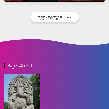
ಇನ್ನಷ್ಟು ಪೋಸ್ಟ್‌ಗಳು
ಕನ್ನಡ ಸಂಪದ