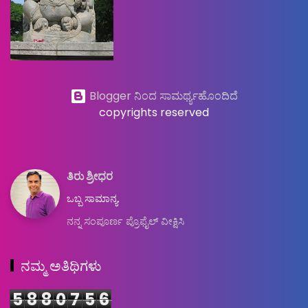
Blogger ನಿಂದ ಸಾಮರ್ಥ್ಯಹೊಂದಿದೆ
copyrights reserved
ತಿರು ಶ್ರೀಧರ
ಒಬ್ಬ ಸಾಮಾನ್ಯ.
ನನ್ನ ಸಂಪೂರ್ಣ ಪ್ರೊಫೈಲ್ ವೀಕ್ಷಿಸಿ
ನಮ್ಮ ಅತಿಥಿಗಳು
5
8
8
0
7
5
6