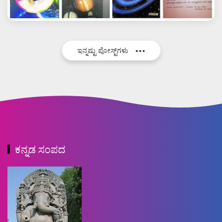
ಇನ್ನಷ್ಟು ಪೋಸ್ಟ್‌ಗಳು
ಕನ್ನಡ ಸಂಪದ