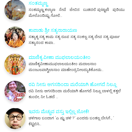
ಸಂತಮ್ಮಣ್ಣ
ಸಂತಮ್ಮಣ್ಣ ಕಲ್ಯಾಣ ಸೇವೆ ಜೇಬಿನ ಬುಡದಲಿ ಪುಟ್ಟಾಣಿ ಪುರಿಯು
ಮೇಲೊಂದಿಷ್ಟು ಗೋಲಿ…
ಕಾಪಾಡು ಶ್ರೀ ಸತ್ಯನಾರಾಯಣ
ಸತ್ಯಾತ್ಮ ಸತ್ಯ ಕಾಮ ಸತ್ಯ ರೂಪ ಸತ್ಯ ಸಂಕಲ್ಪ ಸತ್ಯ ದೇವ ಸತ್ಯ ಪೂರ್ಣ
ಸತ್ಯಾನಂದ ಕಾಪಾ…
ಮಾಣಿಕ್ಯ ವೀಣಾ ಮುಫಲಾಲಯಂತೀಂ
ಮಾಣಿಕ್ಯವೀಣಾಮುಫಲಾಲಯಂತೀಂ ಮದಾಲಸಾಂ
ಮಂಜುಲವಾಗ್ವಿಲಾಸಾಂ ಮಾಹೇಂದ್ರನೀಲದ್ಯುತಿಕೋಮ…
ರವಿ ನೀನು ಆಗಸದಿಂದಾ ಮರೆಯಾಗಿ ಹೋಗದೆ ನಿಲ್ಲೂ
ರವಿ ನೀನು ಆಗಸದಿಂದಾ ಮರೆಯಾಗಿ ಹೋಗದೆ ನಿಲ್ಲೂ ಬಾಳಲ್ಲಿ ಕತ್ತಲೆ
ತುಂಬೀ, ನೀ ಓಡದೆ …
ಇವರು ಮೆಚ್ಚುವ ವಸ್ತು ಇಲ್ಲಿಲ್ಲ ಜೋಕೆ!
ಚಳಿಗಾಲ ಬಂದಾಗ 'ಎ ಷ್ಟು ಚಳಿ ?' ಎಂದರು ಬಂತಲ್ಲ ಬೇಸಿಗೆ , '
ಕೆಟ್ಟಬಿಸಿ…