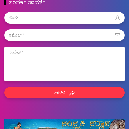
ಸಂಪರ್ಕ ಫಾರ್ಮ್
ಕಳುಹಿಸಿ