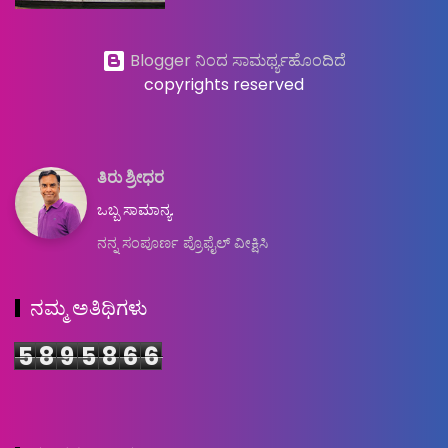
Blogger ನಿಂದ ಸಾಮರ್ಥ್ಯಹೊಂದಿದೆ
copyrights reserved
ತಿರು ಶ್ರೀಧರ
ಒಬ್ಬ ಸಾಮಾನ್ಯ.
ನನ್ನ ಸಂಪೂರ್ಣ ಪ್ರೊಫೈಲ್ ವೀಕ್ಷಿಸಿ
ನಮ್ಮ ಅತಿಥಿಗಳು
5
8
9
5
8
6
6