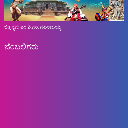
ಚಿತ್ರ ಕೃಪೆ: ಎಂ.ಪಿ.ಎಂ. ನಟರಾಜಯ್ಯ
ಬೆಂಬಲಿಗರು