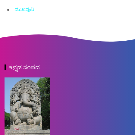
ಮುಖಪುಟ
ಕನ್ನಡ ಸಂಪದ