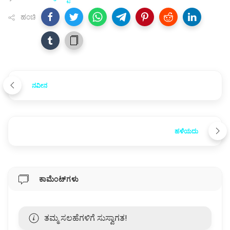
ಹಂಚಿ
ನವೀನ
ಹಳೆಯದು
ಕಾಮೆಂಟ್‌ಗಳು
ತಮ್ಮ ಸಲಹೆಗಳಿಗೆ ಸುಸ್ವಾಗತ!