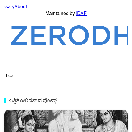
Load
ಎತ್ತಿತೋರಿಸಲಾದ ಪೋಸ್ಟ್