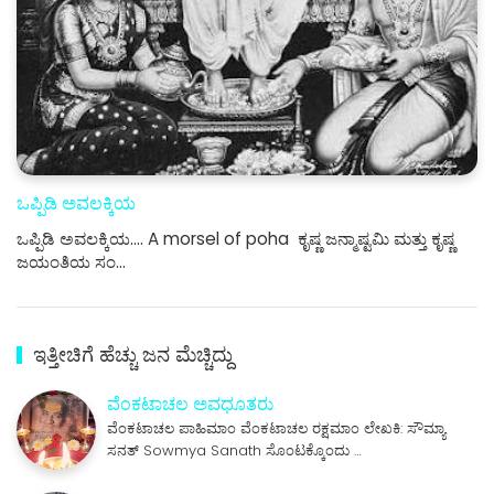
ಒಪ್ಪಿಡಿ ಅವಲಕ್ಕಿಯ
ಒಪ್ಪಿಡಿ ಅವಲಕ್ಕಿಯ.... A morsel of poha ಕೃಷ್ಣ ಜನ್ಮಾಷ್ಟಮಿ ಮತ್ತು ಕೃಷ್ಣ
ಜಯಂತಿಯ ಸಂ…
ಇತ್ತೀಚಿಗೆ ಹೆಚ್ಚು ಜನ ಮೆಚ್ಚಿದ್ದು
ವೆಂಕಟಾಚಲ ಅವಧೂತರು
ವೆಂಕಟಾಚಲ ಪಾಹಿಮಾಂ ವೆಂಕಟಾಚಲ ರಕ್ಷಮಾಂ ಲೇಖಕಿ: ಸೌಮ್ಯಾ
ಸನತ್ Sowmya Sanath ಸೊಂಟಕ್ಕೊಂದು …