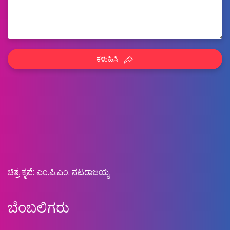
ಕಳುಹಿಸಿ
ಚಿತ್ರ ಕೃಪೆ: ಎಂ.ಪಿ.ಎಂ. ನಟರಾಜಯ್ಯ
ಬೆಂಬಲಿಗರು