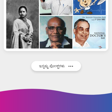
ಇನ್ನಷ್ಟು ಪೋಸ್ಟ್‌ಗಳು