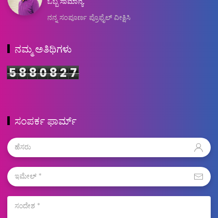
ಒಬ್ಬ ಸಾಮಾನ್ಯ.
ನನ್ನ ಸಂಪೂರ್ಣ ಪ್ರೊಫೈಲ್ ವೀಕ್ಷಿಸಿ
ನಮ್ಮ ಅತಿಥಿಗಳು
5
8
8
0
8
2
7
ಸಂಪರ್ಕ ಫಾರ್ಮ್