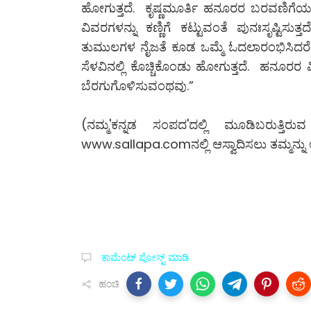
ಹೋಗುತ್ತದೆ. ಕೃಷ್ಣಮೂರ್ತಿ ಹನೂರರ ಬರವಣಿಗೆಯ ಅ
ವಿವರಗಳನ್ನು ಕಣ್ಣಿಗೆ ಕಟ್ಟುವಂತೆ ಪುನಃಸೃಷ್ಟಿಸ
ತುಮುಲಗಳ ನೈಜತೆ ಕೂಡ ಒಮ್ಮೆ ಓದಲಾರಂಭಿಸಿದರೆ
ಸೆಳವಿನಲ್ಲಿ ಕೊಚ್ಚಿಕೊಂಡು ಹೋಗುತ್ತದೆ. ಹನೂರರ ವಿದ್
ಬೆರಗುಗೊಳಿಸುವಂಥವು.”
(ನಮ್ಮ'ಕನ್ನಡ ಸಂಪದ'ದಲ್ಲಿ ಮೂಡಿಬರುತ್ತಿರ
www.sallapa.comನಲ್ಲಿ ಆಸ್ವಾದಿಸಲು ತಮ್ಮನ್ನು ಆದ
ಕಾಮೆಂಟ್‌‌ ಪೋಸ್ಟ್‌ ಮಾಡಿ
ಹಂಚಿ