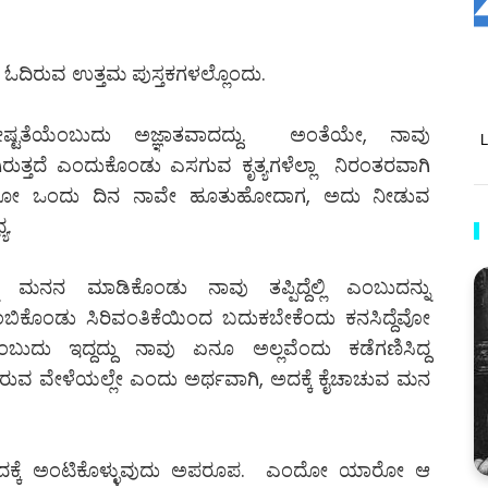
ನು ಓದಿರುವ ಉತ್ತಮ ಪುಸ್ತಕಗಳಲ್ಲೊಂದು.
ೇಷ್ಟತೆಯೆಂಬುದು ಅಜ್ಞಾತವಾದದ್ದು. ಅಂತೆಯೇ, ನಾವು
ತವಾಗಿರುತ್ತದೆ ಎಂದುಕೊಂಡು ಎಸಗುವ ಕೃತ್ಯಗಳೆಲ್ಲಾ ನಿರಂತರವಾಗಿ
ಿ ಎಂದೋ ಒಂದು ದಿನ ನಾವೇ ಹೂತುಹೋದಾಗ, ಅದು ನೀಡುವ
್ಯ.
 ಮನನ ಮಾಡಿಕೊಂಡು ನಾವು ತಪ್ಪಿದ್ದೆಲ್ಲಿ ಎಂಬುದನ್ನು
ಂಬಿಕೊಂಡು ಸಿರಿವಂತಿಕೆಯಿಂದ ಬದುಕಬೇಕೆಂದು ಕನಸಿದ್ದೆವೋ
ಬುದು ಇದ್ದದ್ದು ನಾವು ಏನೂ ಅಲ್ಲವೆಂದು ಕಡೆಗಣಿಸಿದ್ದ
ಿರುವ ವೇಳೆಯಲ್ಲೇ ಎಂದು ಅರ್ಥವಾಗಿ, ಅದಕ್ಕೆ ಕೈಚಾಚುವ ಮನ
 ಅದಕ್ಕೆ ಅಂಟಿಕೊಳ್ಳುವುದು ಅಪರೂಪ. ಎಂದೋ ಯಾರೋ ಆ