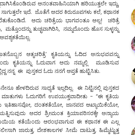
್ನದಾಗಿಸಿಕೊಂಡಿರುವ ಅನಂತವಾಹಿನಿಯಾಗಿ ಹರಿಯುತ್ತಲೇ ಇದ್ದು,
ತೋರಿ ಸಾಗುತ್ತಲೇ ಇದೆ. ಜೊತೆಗೆ ಅದರ ಕಿರುರೂಪಗಳು ಕಲೆ, ಕಥಾನಕ
ತುಕೊಂಡಿದೆ. ಅದು ಚರಿತ್ರೆಯ ಭಾಗವಂತೂ ಅಲ್ಲ! ಚರಿತ್ರೆ
 ಮತ್ತೊಂದನ್ನು ತುಚ್ಛವಾಗಿರಿಸಿ, ನಮ್ಮದೊಂದು ಹೊಸ ಸುಳ್ಳನ್ನು
ರ ಅವಶ್ಯಕತೆಯಿಲ್ಲ.
ಞಾತನೊಬ್ಬನ ಆತ್ಮಚರಿತ್ರೆ’ ಕೃತಿಯನ್ನು ಓದಿದ ಅನುಭವವನ್ನು
 ಒಂದು ಕೃತಿಯನ್ನು ಓದುವಾಗ ಅದು ನಮ್ಮಲ್ಲಿ ಮೂಡಿಸುವ
್ದ ನನ್ನ ಈ ಪುಸ್ತಕದ ಓದು ನನಗೆ ಆಪ್ತತೆ ಹುಟ್ಟಿಸಿತು.
ೂ ಹೇಳದಿರುವ ಸಾಧ್ಯತೆ ಇಲ್ಲದಿಲ್ಲ. ಈ ನಿಟ್ಟಿನಲ್ಲಿ ಪುಸ್ತಕದ
 ಈ ಮಾತುಗಳು ಓದುಗರಿಗೆ ಉಪಯುಕ್ತವಾದೀತು - “ಈ ಕೃತಿಯ
 ಇದು ಇತಿಹಾಸವೋ, ದಂತಕತೆಯೋ, ಜಾನಪದ ಆಖ್ಯಾಯಿಕೆಯೋ,
ಿಸುವುದು ಅದರ ಶ್ರೀಮಂತ ಕ್ರಿಯಾಪರಿಸರಕ್ಕೇ ಅನ್ಯಾಯ
ದಳವಾಯಿಯ ಕತೆಯೆಂದು ಆರಂಭವಾಗುವ ಈ ಕಥಾನಕ ಈ ಎಲ್ಲ
ಲೀಸಾಗಿ ಜಾರುತ್ತ, ದೇಶಕಾಲಗಳ ಸೀಮೆ ದಾಟುತ್ತ, ಹಿಮ್ಮೆಟ್ಟುತ್ತ