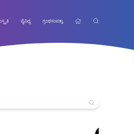
ಸ್ಕೃತಿ
ವೈವಿಧ್ಯ
ಗ್ರಂಥಸಂಪತ್ತು