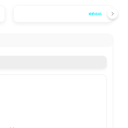
ಹಳೆಯದು