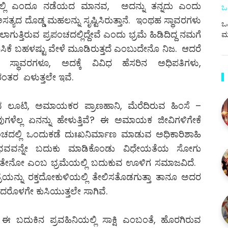
ಿಯಲ್ಲಿ ಎಂದೂ ನಡೆಯದ ಮಾನವ, ಅದನ್ನು ತನ್ನದು ಎಂದು
ಒ
ಅಸತ್ಯದ ದೊಡ್ಡ ಮಹಲನ್ನು ಸೃಷ್ಟಿಸಿರುತ್ತಾನೆ. ಇಂಥಹ ಸ್ಥಾವರಗಳು
ಒಪ
ುತ್ತಿರುವ ಪ್ರಪಂಚದಲ್ಲಿದ್ದೇವೆ ಎಂದು ಭ್ರಮೆ ಹಿಡಿದಿದ್ದ ನಮಗೆ
ಮ
ಕೆ ಬಹಳಷ್ಟು ವೇಳೆ ಮೂಡಿರುತ್ತದೆ ಎಂಬುದೇನೊ ನಿಜ. ಆದರೆ
ವೇ ಸ್ಥಾವರಗಳೂ, ಅದಕ್ಕೆ ವಿವಿಧ ಹೆಸರಿನ ಅಧಿಪತಿಗಳು,
ಿರಂತರ ಏಳುತ್ತಲೇ ಇವೆ.
ಿರುವ ಲೂಟಿ, ಅಮಾಯಕರ ಪ್ರಾಣಹಾನಿ, ಮೆರೆದಿರುವ ಹಿಂಸೆ –
ುಗಳೆಲ್ಲ ಏನನ್ನು ಹೇಳುತ್ತಿವೆ? ಈ ಅಮಾಯಕ ಜೀವಿಗಳಿಗೇಕೆ
್ರಪಂಚದಲ್ಲಿ ಒಂದುಕಡೆ ದುಃಖನಿರ್ಮಾಣ ಮಾಡುವ ಅಧಿಕಾರಿಶಾಹಿ
ಾನುಭವವನ್ನೇ ಬದುಕು ಮಾಡಿಕೊಂಡು ವಿಧೇಯತೆಯ ಸೋಗು
್ಕೀತೇನೋ ಎಂಬ ಭ್ರಮೆಯಲ್ಲಿ ಬದುಕುವ ಊಳಿಗ ಸಮಾಜವಿದೆ.
ಯನ್ನು ರಕ್ತದೋಕುಳಿಯಲ್ಲಿ ತೇಲಿಸತೊಡಗುತ್ತಾ ತಾನೂ ಅದರ
 ಅದರೊಳಗೇ ಕುಸಿಯುತ್ತಲೇ ಸಾಗಿವೆ.
ಈ ಬದುಕಿನ ಪ್ರವಹಿನಿಯಲ್ಲಿ ಸಾಕ್ಷಿ ಎಂಬಂತೆ, ಹೊರಗಿರುವ