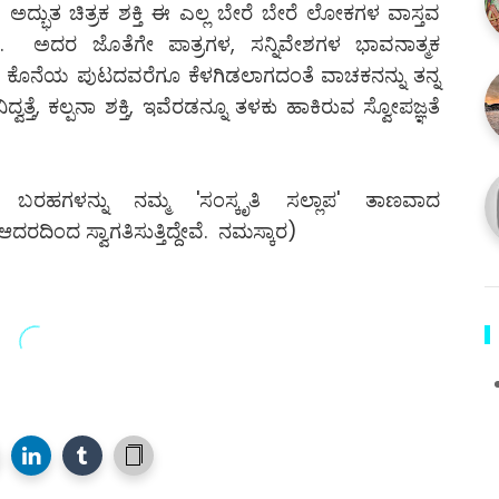
ದ್ಭುತ ಚಿತ್ರಕ ಶಕ್ತಿ ಈ ಎಲ್ಲ ಬೇರೆ ಬೇರೆ ಲೋಕಗಳ ವಾಸ್ತವ
ುತ್ತದೆ. ಅದರ ಜೊತೆಗೇ ಪಾತ್ರಗಳ, ಸನ್ನಿವೇಶಗಳ ಭಾವನಾತ್ಮಕ
 ಕೊನೆಯ ಪುಟದವರೆಗೂ ಕೆಳಗಿಡಲಾಗದಂತೆ ವಾಚಕನನ್ನು ತನ್ನ
ವತ್ತೆ, ಕಲ್ಪನಾ ಶಕ್ತಿ, ಇವೆರಡನ್ನೂ ತಳಕು ಹಾಕಿರುವ ಸ್ವೋಪಜ್ಞತೆ
ುವ ಬರಹಗಳನ್ನು ನಮ್ಮ 'ಸಂಸ್ಕೃತಿ ಸಲ್ಲಾಪ' ತಾಣವಾದ
ರದಿಂದ ಸ್ವಾಗತಿಸುತ್ತಿದ್ದೇವೆ. ನಮಸ್ಕಾರ)