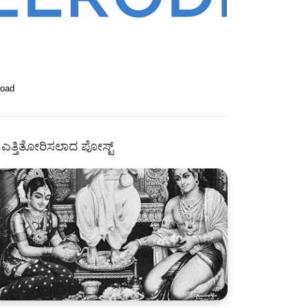
Load
ಎತ್ತಿತೋರಿಸಲಾದ ಪೋಸ್ಟ್