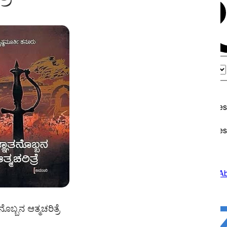
ೊಬ್ಬನ ಆತ್ಮಚರಿತ್ರೆ