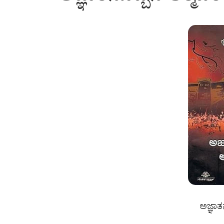
ಅಜ್ಞಾತನ