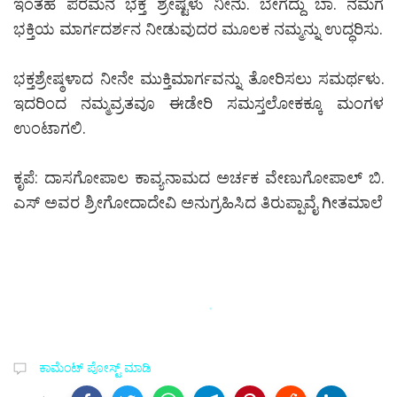
ಇಂತಹ ಪರಮನ ಭಕ್ತ ಶ್ರೇಷ್ಟಳು ನೀನು. ಬೇಗೆದ್ದು ಬಾ. ನಮಗೆ
ಭಕ್ತಿಯ ಮಾರ್ಗದರ್ಶನ ನೀಡುವುದರ ಮೂಲಕ ನಮ್ಮನ್ನು ಉದ್ಧರಿಸು.
ಭಕ್ತಶ್ರೇಷ್ಠಳಾದ ನೀನೇ ಮುಕ್ತಿಮಾರ್ಗವನ್ನು ತೋರಿಸಲು ಸಮರ್ಥಳು.
ಇದರಿಂದ ನಮ್ಮವ್ರತವೂ ಈಡೇರಿ ಸಮಸ್ತಲೋಕಕ್ಕೂ ಮಂಗಳ
ಉಂಟಾಗಲಿ.
ಕೃಪೆ: ದಾಸಗೋಪಾಲ ಕಾವ್ಯನಾಮದ ಅರ್ಚಕ ವೇಣುಗೋಪಾಲ್ ಬಿ.
ಎಸ್ ಅವರ ಶ್ರೀಗೋದಾದೇವಿ ಅನುಗ್ರಹಿಸಿದ ತಿರುಪ್ಪಾವೈ ಗೀತಮಾಲೆ
ಕಾಮೆಂಟ್‌‌ ಪೋಸ್ಟ್‌ ಮಾಡಿ