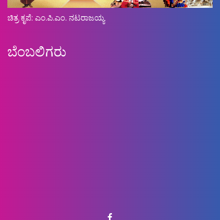
ಚಿತ್ರ ಕೃಪೆ: ಎಂ.ಪಿ.ಎಂ. ನಟರಾಜಯ್ಯ
ಬೆಂಬಲಿಗರು