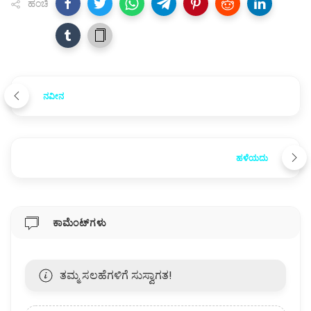
ಹಂಚಿ
ನವೀನ
ಹಳೆಯದು
ಕಾಮೆಂಟ್‌ಗಳು
ತಮ್ಮ ಸಲಹೆಗಳಿಗೆ ಸುಸ್ವಾಗತ!