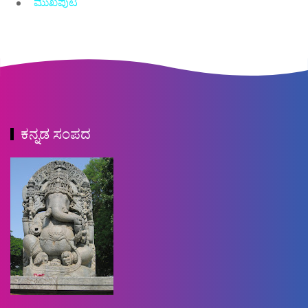
ಮುಖಪುಟ
ಕನ್ನಡ ಸಂಪದ