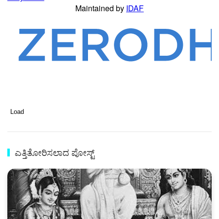
Load
ಎತ್ತಿತೋರಿಸಲಾದ ಪೋಸ್ಟ್