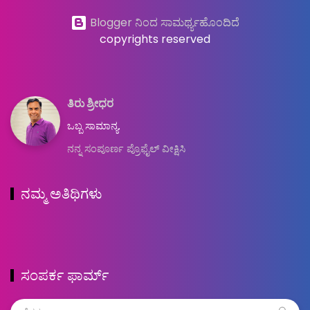
Blogger ನಿಂದ ಸಾಮರ್ಥ್ಯಹೊಂದಿದೆ
copyrights reserved
ತಿರು ಶ್ರೀಧರ
ಒಬ್ಬ ಸಾಮಾನ್ಯ.
ನನ್ನ ಸಂಪೂರ್ಣ ಪ್ರೊಫೈಲ್ ವೀಕ್ಷಿಸಿ
ನಮ್ಮ ಅತಿಥಿಗಳು
ಸಂಪರ್ಕ ಫಾರ್ಮ್