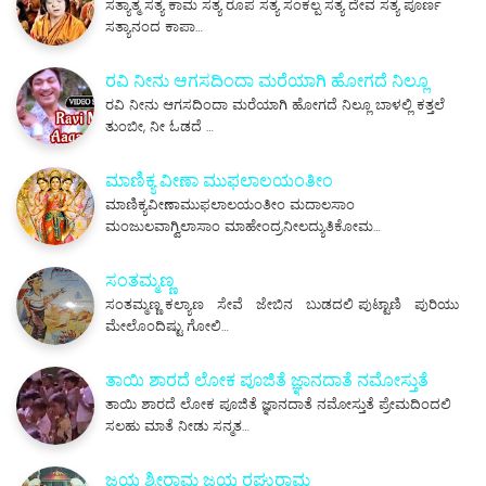
ಸತ್ಯಾತ್ಮ ಸತ್ಯ ಕಾಮ ಸತ್ಯ ರೂಪ ಸತ್ಯ ಸಂಕಲ್ಪ ಸತ್ಯ ದೇವ ಸತ್ಯ ಪೂರ್ಣ
ಸತ್ಯಾನಂದ ಕಾಪಾ…
ರವಿ ನೀನು ಆಗಸದಿಂದಾ ಮರೆಯಾಗಿ ಹೋಗದೆ ನಿಲ್ಲೂ
ರವಿ ನೀನು ಆಗಸದಿಂದಾ ಮರೆಯಾಗಿ ಹೋಗದೆ ನಿಲ್ಲೂ ಬಾಳಲ್ಲಿ ಕತ್ತಲೆ
ತುಂಬೀ, ನೀ ಓಡದೆ …
ಮಾಣಿಕ್ಯ ವೀಣಾ ಮುಫಲಾಲಯಂತೀಂ
ಮಾಣಿಕ್ಯವೀಣಾಮುಫಲಾಲಯಂತೀಂ ಮದಾಲಸಾಂ
ಮಂಜುಲವಾಗ್ವಿಲಾಸಾಂ ಮಾಹೇಂದ್ರನೀಲದ್ಯುತಿಕೋಮ…
ಸಂತಮ್ಮಣ್ಣ
ಸಂತಮ್ಮಣ್ಣ ಕಲ್ಯಾಣ ಸೇವೆ ಜೇಬಿನ ಬುಡದಲಿ ಪುಟ್ಟಾಣಿ ಪುರಿಯು
ಮೇಲೊಂದಿಷ್ಟು ಗೋಲಿ…
ತಾಯಿ ಶಾರದೆ ಲೋಕ ಪೂಜಿತೆ ಜ್ಞಾನದಾತೆ ನಮೋಸ್ತುತೆ
ತಾಯಿ ಶಾರದೆ ಲೋಕ ಪೂಜಿತೆ ಜ್ಞಾನದಾತೆ ನಮೋಸ್ತುತೆ ಪ್ರೇಮದಿಂದಲಿ
ಸಲಹು ಮಾತೆ ನೀಡು ಸನ್ಮತ…
ಜಯ ಶ್ರೀರಾಮ ಜಯ ರಘುರಾಮ