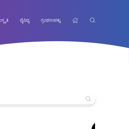
ಸ್ಕೃತಿ
ವೈವಿಧ್ಯ
ಗ್ರಂಥಸಂಪತ್ತು