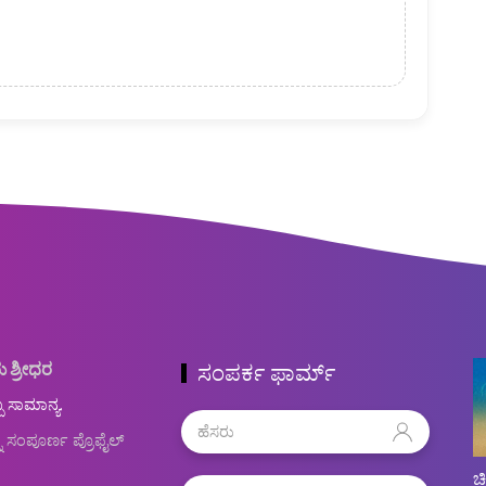
ು ಶ್ರೀಧರ
ಸಂಪರ್ಕ ಫಾರ್ಮ್
ಬ ಸಾಮಾನ್ಯ.
ನ ಸಂಪೂರ್ಣ ಪ್ರೊಫೈಲ್
ಚ