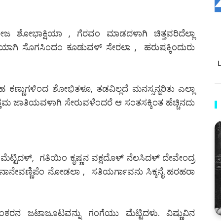
ಶೋಭಾಕ್ಷಿಯಾ , ಗೆರವಂ ಮಾಡದಳಾಗಿ ಚಿತ್ತವರಿದೆಲ್ಲಾ
ಿಯಾಗಿ ಸೊಗಸಿಂದಂ ಕೂಡುವಳ್ ಸೇರಲಾ , ಹರುಷಕ್ಕಿಂದುರು
ಣುಗಳಿಂದ ಶೋಭಿತಳೂ, ತಡವಿಲ್ಲದೆ ಮನಸ್ಸನ್ನರಿತು ಎಲ್ಲಾ
ಮ ಜಾತಿಯವಳಾಗಿ ಸೇರುವಳೆಂದರೆ ಆ ಸಂತಸಕ್ಕಿಂತ ಹೆಚ್ಚಿನದು
್ಟಿದಳ್, ಗತಿಯಿಂ ಕೃಷ್ಣನ ವಕ್ಷದೊಳ್ ನೆಲಸಿದಳ್ ದೇವೇಂದ್ರ
ನಾನೇವಣ್ಣಿಪೆಂ ನೋಡಲಾ , ಸತಿಯರ್ಗಾವನು ಸಿಕ್ಕನೈ ಹರಹರಾ
 ಶಂಕರನ ಜಟಾಜೂಟವನ್ನು ಗಂಗೆಯು ಮೆಟ್ಟಿದಳು. ವಿಷ್ಣುವಿನ