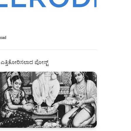
Load
ಎತ್ತಿತೋರಿಸಲಾದ ಪೋಸ್ಟ್