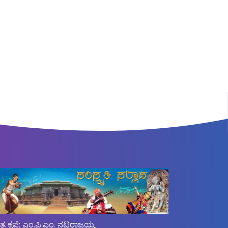
ಿತ್ರ ಕೃಪೆ: ಎಂ.ಪಿ.ಎಂ. ನಟರಾಜಯ್ಯ