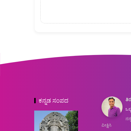
ತಿರ
ಕನ್ನಡ ಸಂಪದ
ಒಬ್
ನನ್
ವೀಕ್ಷಿಸಿ