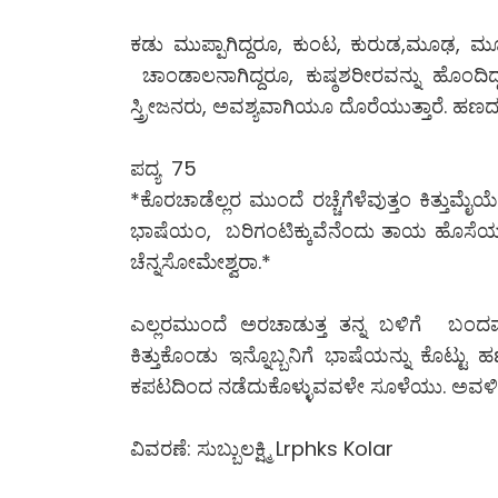
ಕಡು ಮುಪ್ಪಾಗಿದ್ದರೂ, ಕುಂಟ, ಕುರುಡ,ಮೂಢ, ಮ
ಚಾಂಡಾಲನಾಗಿದ್ದರೂ, ಕುಷ್ಠಶರೀರವನ್ನು ಹೊಂದಿ
ಸ್ತ್ರೀಜನರು, ಅವಶ್ಯವಾಗಿಯೂ ದೊರೆಯುತ್ತಾರೆ. 
ಪದ್ಯ 75
*ಕೊರಚಾಡೆಲ್ಲರ ಮುಂದೆ ರಚ್ಚೆಗೆಳೆವುತ್ತಂ ಕಿತ್ತುಮ
ಭಾಷೆಯಂ, ಬರಿಗಂಟಿಕ್ಕುವೆನೆಂದು ತಾಯ ಹೊಸೆಯತ್ತಪ್
ಚೆನ್ನಸೋಮೇಶ್ವರಾ.*
ಎಲ್ಲರಮುಂದೆ ಅರಚಾಡುತ್ತ ತನ್ನ ಬಳಿಗೆ ಬಂದವನೊಂದ
ಕಿತ್ತುಕೊಂಡು ಇನ್ನೊಬ್ಬನಿಗೆ ಭಾಷೆಯನ್ನು ಕೊಟ್ಟು
ಕಪಟದಿಂದ ನಡೆದುಕೊಳ್ಳುವವಳೇ ಸೂಳೆಯು. ಅವಳಿಗೆ 
ವಿವರಣೆ: ಸುಬ್ಬುಲಕ್ಷ್ಮಿ Lrphks Kolar