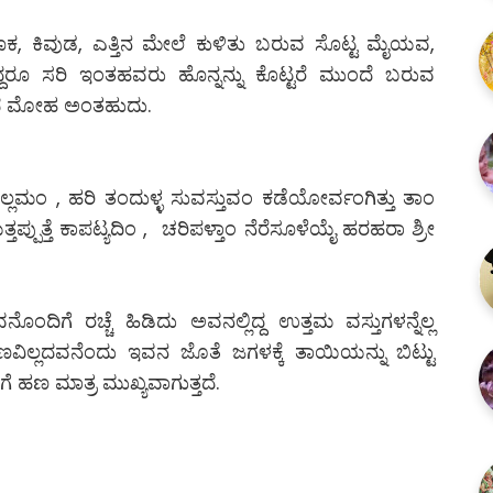
ೂಕ, ಕಿವುಡ, ಎತ್ತಿನ ಮೇಲೆ ಕುಳಿತು ಬರುವ ಸೊಟ್ಟ ಮೈಯವ,
ದ್ದರೂ ಸರಿ ಇಂತಹವರು ಹೊನ್ನನ್ನು ಕೊಟ್ಟರೆ ಮುಂದೆ ಬರುವ
ಹಣದ ಮೋಹ ಅಂತಹುದು.
ೈಯೆಲ್ಲಮಂ , ಹರಿ ತಂದುಳ್ಳ ಸುವಸ್ತುವಂ ಕಡೆಯೋರ್ವಂಗಿತ್ತು ತಾಂ
ಪುತ್ತೆ ಕಾಪಟ್ಯದಿಂ , ಚರಿಪಳ್ತಾಂ ನೆರೆಸೂಳೆಯೈ ಹರಹರಾ ಶ್ರೀ
ಿಗೆ ರಚ್ಚೆ ಹಿಡಿದು ಅವನಲ್ಲಿದ್ದ ಉತ್ತಮ ವಸ್ತುಗಳನ್ನೆಲ್ಲ
 ಹಣವಿಲ್ಲದವನೆಂದು ಇವನ ಜೊತೆ ಜಗಳಕ್ಕೆ ತಾಯಿಯನ್ನು ಬಿಟ್ಟು
ಹಣ ಮಾತ್ರ ಮುಖ್ಯವಾಗುತ್ತದೆ.