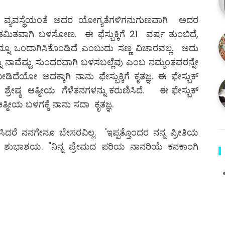
ದೇ ವ್ಯವಸ್ಥೆಯಂತೆ ಅದರ ಯೋಗ್ಯತೆಗಳಿಗನುಗುಣವಾಗಿ ಅದರ
ಿ ಹಿತಮಿತವಾಗಿ ಬಳಸೋಣ. ಈ ಫೆಸ್ಬುಕ್ಕಿಗೆ 21 ವರ್ಷ ತುಂಬಿದೆ,
ಮನ್ನೂ ಒಂದಾಗಿಸಿಕೊಂಡಿದೆ ಎಂಬುದು ಸಣ್ಣ ವಿಚಾರವಲ್ಲ. ಅದು
 ನಾವೆಷ್ಟು ಸುಂದರವಾಗಿ ಬಳಸಬಲ್ಲೆವು ಎಂಬ ನಮ್ಮಂತವರನ್ನೇ
ಯೋ ಅದಕ್ಕಾಗಿ ನಾನು ಫೇಸ್ಬುಕ್ಕಿಗೆ ಕೃತಜ್ಞ. ಈ ಫೇಸ್ಬುಕ್
ೇಷ್ಠ ಆತ್ಮೀಯ ಗೆಳೆತನಗಳನ್ನು ಕರುಣಿಸಿದೆ. ಈ ಫೇಸ್ಬುಕ್
್ಮೀಯ ಬಳಗಕ್ಕೆ ನಾನು ಸದಾ ಕೃತಜ್ಞ.
ಣಿಸಿದರೆ ನನಗೇನೂ ಬೇಸರವಿಲ್ಲ. 'ಇಪ್ಪತ್ತೊಂದರ ನನ್ನ ಪ್ರೀತಿಯ
್ಬದ ಶುಭಾಶಯ. "ನಿನ್ನ ಪ್ರೇಮದ ಪರಿಯ ನಾನರಿಯೆ ಕನಕಾಂಗಿ