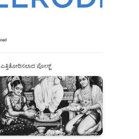
Load
ಎತ್ತಿತೋರಿಸಲಾದ ಪೋಸ್ಟ್