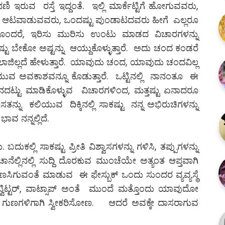
 ಇರುವ ರಸ್ತೆ ಇದ್ದಂತೆ. ಇಲ್ಲಿ ಮಾರ್ಕೆಟ್ಟಿಗೆ ಹೋಗುವವರು,
ು, ಆಟವಾಡುವವರು, ಒಂದಷ್ಟು ಪುಂಡಾಟದವರು ಹೀಗೆ ಎಲ್ಲರೂ
ೊಂದರೆ, ಇರಿಸು ಮುರಿಸು ಉಂಟು ಮಾಡದ ವಿಚಾರಗಳನ್ನು
ು ಬೇಕೋ ಅಷ್ಟನ್ನು ಆಯ್ದುಕೊಳ್ಳುತ್ತಾರೆ. ಅದು ಚಂದ ಕಂಡರೆ
 ಮುಲಾಜಿಲ್ಲದೆ ಹೇಳುತ್ತಾರೆ. ಯಾವುದು ಚಂದ, ಯಾವುದು ಚಂದವಿಲ್ಲ
ಯುವ ಅವಕಾಶವನ್ನೂ ಕೊಡುತ್ತಾರೆ. ಒಟ್ಟಿನಲ್ಲಿ ನಾನಂತೂ ಈ
ಟ್ಟು ಮಾಡಿಕೊಳ್ಳುವ ವಿಚಾರಗಳಿಂದ, ಮತ್ತಷ್ಟು ಏನಾದರೂ
ನು ಕಲಿಯುವ ದಿಕ್ಕಿನಲ್ಲಿ ಸಾಕಷ್ಟು ನನ್ನ ಅಭಿರುಚಿಗಳನ್ನು
ಾವ ನನ್ನಲ್ಲಿದೆ.
ಬದುಕಲ್ಲಿ ಸಾಕಷ್ಟು ಪ್ರೀತಿ ವಿಶ್ವಾಸಗಳನ್ನು ಗಳಿಸಿ, ತಪ್ಪುಗಳನ್ನು
ಾನೆಲ್ಲಿನಲ್ಲಿ ಸುದ್ದಿ ದೊರಕುವ ಮುಂಚೆಯೇ ಅತ್ಯಂತ ಆಪ್ತವಾಗಿ
ಕಾಣಸಿಗುವಂತೆ ಮಾಡುವ ಈ ಫೇಸ್ಬುಕ್ ಒಂದು ಸುಂದರ ವ್ಯವ್ಯಸ್ಥೆ
್ವಿಟ್ಟರ್, ವಾಟ್ಸಾಪ್ ಅಂತೆ ಮುಂದೆ ಮತ್ತೊಂದು ಯಾವುದೋ
ುಣಗಳಿಗಾಗಿ ಸ್ವೀಕರಿಸೋಣ. ಆದರೆ ಅವಕ್ಕೇ ದಾಸರಾಗುವ