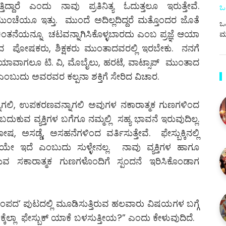
್ದಾರೆ ಎಂದು ನಾವು ಪ್ರತಿನಿತ್ಯ ಓದುತ್ತಲೂ ಇರುತ್ತೇವೆ.
ಒ
ಂಚೆಯೂ ಇತ್ತು. ಮುಂದೆ ಅದಿಲ್ಲದಿದ್ದರೆ ಮತ್ತೊಂದರ ಜೊತೆ
ಒಪ
ಂತನೆಯನ್ನೂ ಚಟವನ್ನಾಗಿಸಿಕೊಳ್ಳಬಾರದು ಎಂಬ ಪ್ರಜ್ಞೆ ಆಯಾ
ಮ
ದ ಪೋಷಕರು, ಶಿಕ್ಷಕರು ಮುಂತಾದವರಲ್ಲಿ ಇರಬೇಕು. ನನಗೆ
್ತಾ ಯಾವಾಗಲೂ ಟಿ. ವಿ, ಮೊಬೈಲು, ಹರಟೆ, ವಾಟ್ಸಾಪ್ ಮುಂತಾದ
 ಎಂಬುದು ಅವರವರ ಕಲ್ಪನಾ ಶಕ್ತಿಗೆ ಸೇರಿದ ವಿಚಾರ.
ನ್ನಾಗಲಿ, ಉಪಕರಣವನ್ನಾಗಲಿ ಅವುಗಳ ನಕಾರಾತ್ಮಕ ಗುಣಗಳಿಂದ
ುಕುವ ವ್ಯಕ್ತಿಗಳ ಬಗೆಗೂ ನಮ್ಮಲ್ಲಿ ಸಹ್ಯ ಭಾವನೆ ಇರುವುದಿಲ್ಲ.
್ಡೆ, ಅಸಹನೆಗಳಿಂದ ವರ್ತಿಸುತ್ತೇವೆ. ಫೇಸ್ಬುಕ್ಕಿನಲ್ಲಿ
ಇದೆ ಎಂಬುದು ಸುಳ್ಳೇನಲ್ಲ. ನಾವು ವ್ಯಕ್ತಿಗಳ ಹಾಗೂ
ಸಕಾರಾತ್ಮಕ ಗುಣಗಳೊಂದಿಗೆ ಸ್ಪಂದನೆ ಇರಿಸಿಕೊಂಡಾಗ
ನಡ ಸಂಪದ’ ಪುಟದಲ್ಲಿ ಮೂಡಿಸುತ್ತಿರುವ ಹಲವಾರು ವಿಷಯಗಳ ಬಗ್ಗೆ
ೆಲ್ಲಾ ಫೇಸ್ಬುಕ್ ಯಾಕೆ ಬಳಸುತ್ತೀಯ?” ಎಂದು ಕೇಳುವುದಿದೆ.