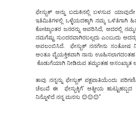
ಫೇಸ್ಬುಕ್ ಅನ್ನು ಬದುಕಿನಲ್ಲಿ ಬಳಸುವ ಯಾವು
ಇತಿಮಿತಿಗಳಲ್ಲಿ ಒಳ್ಳೆಯದಕ್ಕಾಗಿ ನಮ್ಮ ಒಳಿತಿಗಾಗ
ಕೋಟ್ಯಾಂತರ ಜನರನ್ನು ಆವರಿಸಿದೆ, ಅದರಲ್ಲಿ ನಮ್
ನಮಗೆಷ್ಟು ಸುಂದರವಾಗಿರಬಲ್ಲದು ಎಂಬುದು ಅದನ್ನು
ಅವಲಂಬಿಸಿದೆ. ಫೇಸ್ಬುಕ್ ನನಗೇನು ಸಂತೋಷ ನೀಡಿದೆ
ಅಂತೂ ವೈಯಕ್ತಿಕವಾಗಿ ನಾನು ಊಹಿಸಲಾಗದಂತಹ ಶ್ರ
ಕೊಡುಗೆಯಾಗಿ ನೀಡಿರುವ ತಮ್ಮಂತಹ ಅಸಂಖ್ಯಾತ ಆತ
ತಾವು ನನ್ನನ್ನು ಫೇಸ್ಬುಕ್ ಪಕ್ಷಪಾತಿಯೆಂದು ಪರಿಗ
ಚೆಲುವೆ ಈ ಫೇಸ್ಬುಕ್ಕಿಗೆ' ಆತ್ಮೀಯ ಹುಟ್ಟುಹಬ
ನಿನ್ನೊಳಿದೆ ನನ್ನ ಮನಸು 😊😊😊"