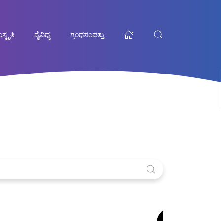
ಸ್ಕೃತಿ
ವೈವಿಧ್ಯ
ಗ್ರಂಥಸಂಪತ್ತು