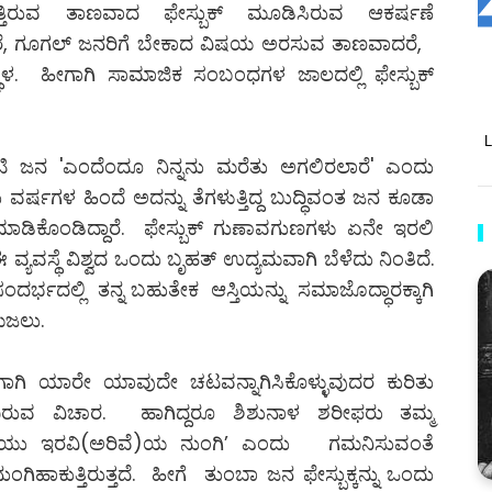
್ತಿರುವ ತಾಣವಾದ ಫೇಸ್ಬುಕ್ ಮೂಡಿಸಿರುವ ಆಕರ್ಷಣೆ
ದರೆ, ಗೂಗಲ್ ಜನರಿಗೆ ಬೇಕಾದ ವಿಷಯ ಅರಸುವ ತಾಣವಾದರೆ,
ಥಳ. ಹೀಗಾಗಿ ಸಾಮಾಜಿಕ ಸಂಬಂಧಗಳ ಜಾಲದಲ್ಲಿ ಫೇಸ್ಬುಕ್
ೋಟಿ ಜನ 'ಎಂದೆಂದೂ ನಿನ್ನನು ಮರೆತು ಅಗಲಿರಲಾರೆ' ಎಂದು
್ಷಗಳ ಹಿಂದೆ ಅದನ್ನು ತೆಗಳುತ್ತಿದ್ದ ಬುದ್ಧಿವಂತ ಜನ ಕೂಡಾ
ಮಾಡಿಕೊಂಡಿದ್ದಾರೆ. ಫೇಸ್ಬುಕ್ ಗುಣಾವಗುಣಗಳು ಏನೇ ಇರಲಿ
 ವ್ಯವಸ್ಥೆ ವಿಶ್ವದ ಒಂದು ಬೃಹತ್ ಉದ್ಯಮವಾಗಿ ಬೆಳೆದು ನಿಂತಿದೆ.
ಸಂದರ್ಭದಲ್ಲಿ ತನ್ನ ಬಹುತೇಕ ಆಸ್ತಿಯನ್ನು ಸಮಾಜೊದ್ಧಾರಕ್ಕಾಗಿ
ಮಜಲು.
ಗಿ ಯಾರೇ ಯಾವುದೇ ಚಟವನ್ನಾಗಿಸಿಕೊಳ್ಳುವುದರ ಕುರಿತು
ಿದಿರುವ ವಿಚಾರ. ಹಾಗಿದ್ದರೂ ಶಿಶುನಾಳ ಶರೀಫರು ತಮ್ಮ
 ಗವಿಯು ಇರವಿ(ಅರಿವೆ)ಯ ನುಂಗಿ’ ಎಂದು ಗಮನಿಸುವಂತೆ
ಹಾಕುತ್ತಿರುತ್ತದೆ. ಹೀಗೆ ತುಂಬಾ ಜನ ಫೇಸ್ಬುಕ್ಕನ್ನು ಒಂದು