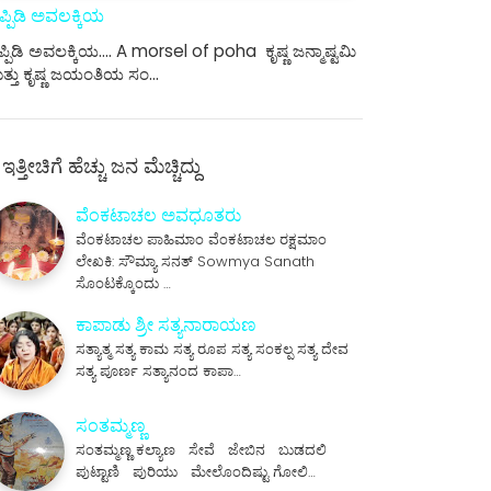
ಪ್ಪಿಡಿ ಅವಲಕ್ಕಿಯ
್ಪಿಡಿ ಅವಲಕ್ಕಿಯ.... A morsel of poha ಕೃಷ್ಣ ಜನ್ಮಾಷ್ಟಮಿ
ತ್ತು ಕೃಷ್ಣ ಜಯಂತಿಯ ಸಂ…
ಇತ್ತೀಚಿಗೆ ಹೆಚ್ಚು ಜನ ಮೆಚ್ಚಿದ್ದು
ವೆಂಕಟಾಚಲ ಅವಧೂತರು
ವೆಂಕಟಾಚಲ ಪಾಹಿಮಾಂ ವೆಂಕಟಾಚಲ ರಕ್ಷಮಾಂ
ಲೇಖಕಿ: ಸೌಮ್ಯಾ ಸನತ್ Sowmya Sanath
ಸೊಂಟಕ್ಕೊಂದು …
ಕಾಪಾಡು ಶ್ರೀ ಸತ್ಯನಾರಾಯಣ
ಸತ್ಯಾತ್ಮ ಸತ್ಯ ಕಾಮ ಸತ್ಯ ರೂಪ ಸತ್ಯ ಸಂಕಲ್ಪ ಸತ್ಯ ದೇವ
ಸತ್ಯ ಪೂರ್ಣ ಸತ್ಯಾನಂದ ಕಾಪಾ…
ಸಂತಮ್ಮಣ್ಣ
ಸಂತಮ್ಮಣ್ಣ ಕಲ್ಯಾಣ ಸೇವೆ ಜೇಬಿನ ಬುಡದಲಿ
ಪುಟ್ಟಾಣಿ ಪುರಿಯು ಮೇಲೊಂದಿಷ್ಟು ಗೋಲಿ…