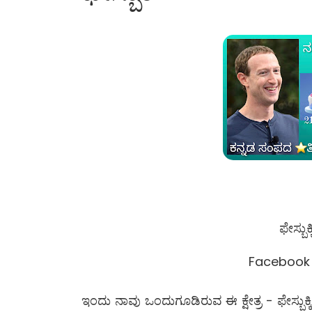
ಫೇಸ್ಬುಕ
Facebook 
ಇಂದು ನಾವು ಒಂದುಗೂಡಿರುವ ಈ ಕ್ಷೇತ್ರ - ಫೇಸ್ಬುಕ