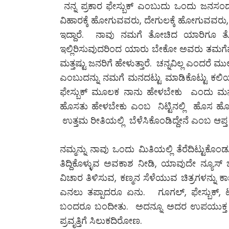
ನನ್ನ ಪ್ರಕಾರ ಫೇಸ್ಬುಕ್ ಎಂಬುದು ಒಂದು ಜನಸಂದಣಿ
ವಿಹಾರಕ್ಕೆ ಹೋಗುವವರು, ದೇಗುಲಕ್ಕೆ ಹೋಗುವವರ
ಇದ್ದಾರೆ. ನಾವು ನಮಗೆ ತೋಚಿದ ಯಾರಿಗೂ ತ
ಇಲ್ಲಿರಿಸುವುದರಿಂದ ಯಾರು ಬೇಕೋ ಅವರು ತಮಗೆಷ್ಟ
ಮತ್ತಷ್ಟು ಜನರಿಗೆ ಹೇಳುತ್ತಾರೆ. ಚನ್ನವಿಲ್ಲ ಎಂದರೆ
ಎಂಬುದನ್ನು ನಮಗೆ ಮನದಟ್ಟು ಮಾಡಿಕೊಟ್ಟು ಕಲಿ
ಫೇಸ್ಬುಕ್ ಮೂಲಕ ನಾನು ಹೇಳಬೇಕು ಎಂದು ಮನದ
ಹೊಸತು ಹೇಳಬೇಕು ಎಂಬ ನಿಟ್ಟಿನಲ್ಲಿ ಹೊಸ ಹೊಸತನ್
ಉತ್ತಮ ರೀತಿಯಲ್ಲಿ ಬೆಳೆಸಿಕೊಂಡಿದ್ದೇನೆ ಎಂಬ ಆಪ್ತ ಭ
ನಮ್ಮನ್ನು ನಾವು ಒಂದು ಮಿತಿಯಲ್ಲಿ ತೆರೆದಿಟ್ಟುಕೊಂಡು. 
ತಿದ್ದಿಕೊಳ್ಳುವ ಅವಕಾಶ ನೀಡಿ, ಯಾವುದೇ ನ್ಯೂಸ್ ಚ
ವಿಚಾರ ತಿಳಿಸುವ, ಕಣ್ಮನ ಸೆಳೆಯುವ ಚಿತ್ರಗಳನ್ನು 
ಎನಲು ತಪ್ಪಾದರೂ ಏನು. ಗೂಗಲ್, ಫೇಸ್ಬುಕ್, ಟ
ಬಂದರೂ ಬಂದೀತು. ಅದನ್ನೂ ಅದರ ಉಪಯುಕ್ತ ಗ
ಪ್ರವೃತ್ತಿಗೆ ಸಿಲುಕದಿರೋಣ.