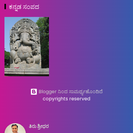
ಕನ್ನಡ ಸಂಪದ
Blogger ನಿಂದ ಸಾಮರ್ಥ್ಯಹೊಂದಿದೆ
copyrights reserved
ತಿರು ಶ್ರೀಧರ