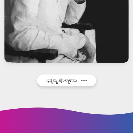
ಇನ್ನಷ್ಟು ಪೋಸ್ಟ್‌ಗಳು