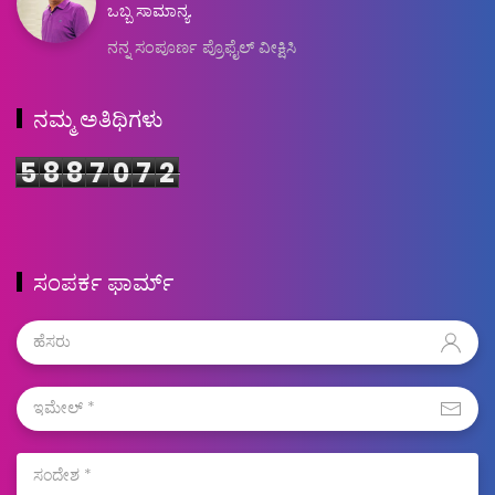
ಒಬ್ಬ ಸಾಮಾನ್ಯ.
ನನ್ನ ಸಂಪೂರ್ಣ ಪ್ರೊಫೈಲ್ ವೀಕ್ಷಿಸಿ
ನಮ್ಮ ಅತಿಥಿಗಳು
5
8
8
7
0
7
2
ಸಂಪರ್ಕ ಫಾರ್ಮ್