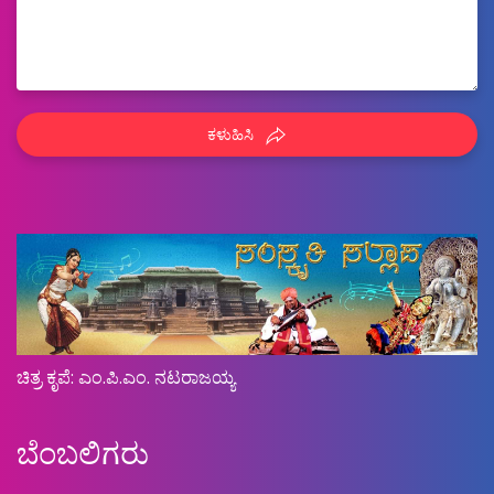
ಕಳುಹಿಸಿ
ಚಿತ್ರ ಕೃಪೆ: ಎಂ.ಪಿ.ಎಂ. ನಟರಾಜಯ್ಯ
ಬೆಂಬಲಿಗರು