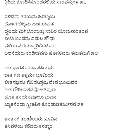
ಕ್ಕಿರಿದು ಶೋಧಿಸಿಕೊಂಡರಲ್ಲಿಯ ಸಾರವಸ್ತುಗಳ ೫೭
ಇಳಿದನಾ ಗಿರಿಯನು ಹಿರಣ್ಮಯ
ದೊಳಗೆ ಬಿಟ್ಟನು ಪಾಳೆಯವ ತ
ದ್ವಲಯ ಮಿಗಿಲೊಂಬತ್ತು ಸಾವಿರ ಯೋಜನಾಂತರವ
ಬಳಸಿ ಬಂದನು ವಿಮಲ ಸೌಧಾ
ವಳಿಯ ನೆಲೆಯುಪ್ಪರಿಗೆಗಳ ವರ
ಲಲನೆಯರು ಕಂಡೀತನನು ಹೊಗಳಿದರು ತಮತಮಗೆ ೫೮
ಈತ ಭಾರತ ವರುಷಪತಿಯನು
ಜಾತ ಗಡ ತತ್ಕರ್ಮ ಭೂಮಿಯ
ಲೀತನಧಿಪತಿ ಗೆಲಿದನಿತ್ತಲು ದೇವ ಭೂಮಿಪರ
ಈತ ಗೌರೀಸುತನವೋಲ್ ಪುರು
ಹೂತ ತನಯನವೋಲು ಭುವನ
ಖ್ಯಾತನೆಂದಾ ಸ್ತ್ರೀಕಟಕ ಕೊಂಡಾಡಿತರ್ಜುನನ ೫೯
ತನತನಗೆ ತರುಣಿಯರು ಹೂವಿನ
ತನಿವಳೆಯ ಕರೆದರು ಕನತ್ಕಾಂ