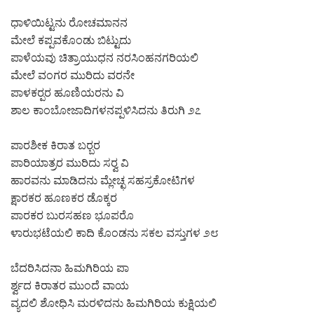
ಧಾಳಿಯಿಟ್ಟನು ರೋಚಮಾನನ
ಮೇಲೆ ಕಪ್ಪವಕೊಂಡು ಬಿಟ್ಟುದು
ಪಾಳೆಯವು ಚಿತ್ರಾಯುಧನ ನರಸಿಂಹನಗರಿಯಲಿ
ಮೇಲೆ ವಂಗರ ಮುರಿದು ವರನೇ
ಪಾಳಕರ‍್ಪರ ಹೂಣಿಯರನು ವಿ
ಶಾಲ ಕಾಂಬೋಜಾದಿಗಳನಪ್ಪಳಿಸಿದನು ತಿರುಗಿ ೨೭
ಪಾರಶೀಕ ಕಿರಾತ ಬರ‍್ಬರ
ಪಾರಿಯಾತ್ರರ ಮುರಿದು ಸರ‍್ವ ವಿ
ಹಾರವನು ಮಾಡಿದನು ಮ್ಲೇಚ್ಛ ಸಹಸ್ರಕೋಟಿಗಳ
ಕ್ಷಾರಕರ ಹೂಣಕರ ಡೊಕ್ಕರ
ಪಾರಕರ ಬುರಸಹಣ ಭೂಪರೊ
ಳಾರುಭಟೆಯಲಿ ಕಾದಿ ಕೊಂಡನು ಸಕಲ ವಸ್ತುಗಳ ೨೮
ಬೆದರಿಸಿದನಾ ಹಿಮಗಿರಿಯ ಪಾ
ರ್ಶ್ವದ ಕಿರಾತರ ಮುಂದೆ ವಾಯ
ವ್ಯದಲಿ ಶೋಧಿಸಿ ಮರಳಿದನು ಹಿಮಗಿರಿಯ ಕುಕ್ಷಿಯಲಿ