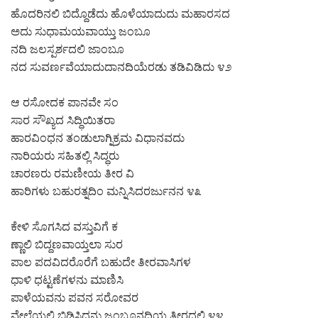
ಹೊದರಿನಲಿ ಬಿದ್ದೊಡೆದು ಹೊಳೆಯಾದುದು ಮಹಾರಸದ
ಅದು ಸುಧಾಮಯವಾಯ್ತು ಜಂಬೂ
ನದಿ ಜಲಸ್ಪರ್ಶದಲಿ ಜಾಂಬೂ
ನದ ಸುವರ್ಣವೆಯಾದುದಾನದಿಯೆರಡು ತಡಿವಿಡಿದು ೪೨
ಆ ರಸೋದಕ ಪಾನವೇ ಸಂ
ಸಾರ ಸೌಖ್ಯದ ಸಿದ್ಧಿಯಿತರಾ
ಹಾರವಿಂಧನ ತಂಡುಲಾಗ್ನಿಕ್ರಮ ವಿಧಾನವದು
ನಾರಿಯರು ಸಹಿತಲ್ಲಿ ಸಿದ್ಧರು
ಚಾರಣರು ರಮಣೀಯ ತೀರ ವಿ
ಹಾರಿಗಳು ಬಹುರತ್ನದಿಂ ಮನ್ನಿಸಿದರರ್ಜುನನ ೪೩
ಕೇಳಿ ಸೊಗಸಿದ ವಸ್ತುವಿಗೆ ಕ
ಣ್ಣಾಲಿ ಬಿದ್ದಣವಾಯ್ತಲಾ ಸುರ
ಪಾಲ ಪದವಿದರೊರೆಗೆ ಬಹುದೇ ತೀರವಾಸಿಗಳ
ಧಾಳಿ ಧಟ್ಟಣೆಗಳನು ಮಾಣಿಸಿ
ಪಾಳೆಯವನು ಪವನ ಸರೋವರ
ವೇಲೆಯಲಿ ಬಿಡಿಸಿದನು ಜಂಬೂನದಿಯ ತೀರದಲಿ ೪೪