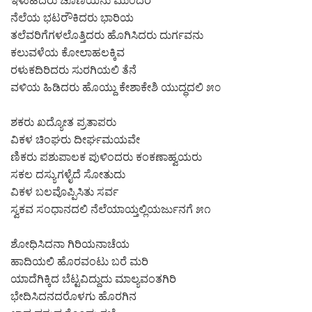
ಇಳುಹಿದರು ಚೂಣಿಯನು ಮುಂದರೆ
ನೆಲೆಯ ಭಟರೌಕಿದರು ಭಾರಿಯ
ತಲೆವರಿಗೆಗಳಲೊತ್ತಿದರು ಹೊಗಿಸಿದರು ದುರ್ಗವನು
ಕಲುವಳೆಯ ಕೋಲಾಹಲಕ್ಕಿವ
ರಳುಕದಿರಿದರು ಸುರಗಿಯಲಿ ತೆನೆ
ವಳಿಯ ಹಿಡಿದರು ಹೊಯ್ದು ಕೇಶಾಕೇಶಿ ಯುದ್ಧದಲಿ ೫೦
ಶಕರು ಖದ್ಯೋತ ಪ್ರತಾಪರು
ವಿಕಳ ಚಿಂಘರು ದೀರ್ಘಮಯವೇ
ಣಿಕರು ಪಶುಪಾಲಕ ಪುಳಿಂದರು ಕಂಕಣಾಹ್ವಯರು
ಸಕಲ ದಸ್ಯುಗಳೈದೆ ಸೋತುದು
ವಿಕಳ ಬಲವೊಪ್ಪಿಸಿತು ಸರ್ವ
ಸ್ವಕವ ಸಂಧಾನದಲಿ ನೆಲೆಯಾಯ್ತಲ್ಲಿಯರ್ಜುನಗೆ ೫೧
ಶೋಧಿಸಿದನಾ ಗಿರಿಯನಾಚೆಯ
ಹಾದಿಯಲಿ ಹೊರವಂಟು ಬರೆ ಮರಿ
ಯಾದೆಗಿಕ್ಕಿದ ಬೆಟ್ಟವಿದ್ದುದು ಮಾಲ್ಯವಂತಗಿರಿ
ಭೇದಿಸಿದನದರೊಳಗು ಹೊರಗಿನ