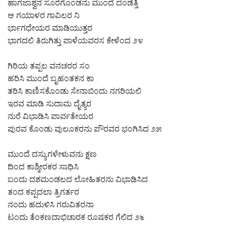
ಹಾಗಜಾಶ್ವನ ಸೂರೆಗೊಂಡನು ಮುಂದೆ ದಂಡೆತ್ತಿ
ಆ ಗಯಾಳರ ಗಾವಿಲರ ನಿ
ರ್ಭಾಗಧೇಯರ ಮಾಡಿಯುತ್ತರ
ಭಾಗದಲಿ ತಿರುಗಿತ್ತು ಪಾಳೆಯವರಸ ಕೇಳೆಂದ ೨೪
ಗಿರಿಯ ತಪ್ಪಲ ವನಚರರ ಸಂ
ಹರಿಸಿ ಮುಂದೆ ಬೃಹಂತಕನ ಕಾ
ತರಿಸಿ ಕಾಣಿಸಕೊಂಡು ಸೇನಾಬಿಂದು ನಗರಿಯಲಿ
ಇರವ ಮಾಡಿ ಸುದಾಮ ದೈತ್ಯರ
ನುರೆ ವಿಭಾಡಿಸಿ ಪಾರ್ವತೇಯರ
ಪುರವ ಕೊಂಡು ವುಲೂಕರನು ಪೌರವರ ಭಂಗಿಸಿದ ೨೫
ಮುಂದೆ ದಸ್ಯುಗಳೇಳುವನು ಕ್ಷಣ
ದಿಂದ ಕಾಶ್ಮೀರಕರ ಸಾಧಿಸಿ
ಬಂದು ದಶಮಂಡಲದ ಲೋಹಿತರನು ವಿಭಾಡಿಸಿದ
ತಂದ ಕಪ್ಪದಲಾ ತ್ರಿಗರ್ತರ
ನಂದು ಹದುಳಿಸಿ ಗರುವಿತರನಾ
ಟಂದು ತೆಂಕಣದಾಭಿಚಾರಕ ರೂಷಕರ ಗೆಲಿದ ೨೬