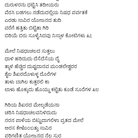
ದುರುಳರನು ಧಟ್ಟಿಸಿ ತದೀಯರು
ವೆರಸಿ ಬಡಗಲು ನಡೆದುದಲ್ಲಿಯ ನಿಷಧ ಪರ್ವತಕೆ
ಎರಡು ಸಾವಿರ ಯೋಜನದ ತುದಿ
ವರೆಗೆ ಹತ್ತಿತು ಬಿಟ್ಟಿತಾ ಗಿರಿ
ಬಿರಿಯೆ ಬಿರು ಸೂಳೈಸಿದವು ನಿಸ್ಸಾಳ ಕೋಟಿಗಳು ೩೭
ಮೇಲೆ ನಿಷಧಾಚಲದ ಸುತ್ತಲು
ಧಾಳಿ ಹರಿದುದು ದೆಸೆದೆಸೆಯ ದೈ
ತ್ಯಾಳಿ ಹೆಚ್ಚಿದ ದುಷ್ಟದಾನವ ಮಂಡಲೇಶ್ವರರ
ಶೈಲ ಶಿಖರದೊಳುಳ್ಳ ದೊರೆಗಳ
ತಾಳು ಬಾಗಿಲ ಕುತ್ತರಲಿ ಕಾ
ಲಾಳು ಹೊಕ್ಕುದು ಹೊಯ್ದು ಕಟ್ಟಿತು ಕೂಡೆ ಸೂರೆಗಳ ೩೮
ಗಿರಿಯ ಶಿಖರದ ಮೇಲ್ಕಡೆಯನಾ
ಚರಿಸಿ ನಿಷಧಾಚಲವನಿಳಿದುದು
ನರನ ಪಾಳೆಯ ಬಿಟ್ಟುದಾಗಲಿಳಾ ವ್ರತದ ಮೇಲೆ
ಅರಸ ಕೇಳೊಂಬತ್ತು ಸಾವಿರ
ಪರಿಗಣಿತ ಯೋಜನದ ನೆಲ ಸುರ