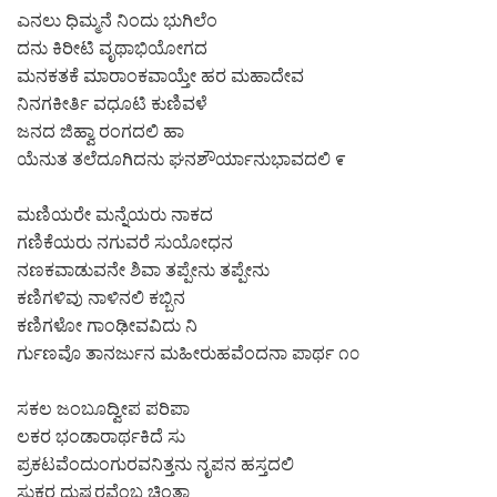
ಎನಲು ಧಿಮ್ಮನೆ ನಿಂದು ಭುಗಿಲೆಂ
ದನು ಕಿರೀಟಿ ವೃಥಾಭಿಯೋಗದ
ಮನಕತಕೆ ಮಾರಾಂಕವಾಯ್ತೇ ಹರ ಮಹಾದೇವ
ನಿನಗಕೀರ್ತಿ ವಧೂಟಿ ಕುಣಿವಳೆ
ಜನದ ಜಿಹ್ವಾ ರಂಗದಲಿ ಹಾ
ಯೆನುತ ತಲೆದೂಗಿದನು ಘನಶೌರ್ಯಾನುಭಾವದಲಿ ೯
ಮಣಿಯರೇ ಮನ್ನೆಯರು ನಾಕದ
ಗಣಿಕೆಯರು ನಗುವರೆ ಸುಯೋಧನ
ನಣಕವಾಡುವನೇ ಶಿವಾ ತಪ್ಪೇನು ತಪ್ಪೇನು
ಕಣಿಗಳಿವು ನಾಳಿನಲಿ ಕಬ್ಬಿನ
ಕಣಿಗಳೋ ಗಾಂಢೀವವಿದು ನಿ
ರ್ಗುಣವೊ ತಾನರ್ಜುನ ಮಹೀರುಹವೆಂದನಾ ಪಾರ್ಥ ೧೦
ಸಕಲ ಜಂಬೂದ್ವೀಪ ಪರಿಪಾ
ಲಕರ ಭಂಡಾರಾರ್ಥಕಿದೆ ಸು
ಪ್ರಕಟವೆಂದುಂಗುರವನಿತ್ತನು ನೃಪನ ಹಸ್ತದಲಿ
ಸುಕರ ದುಷ್ಕರವೆಂಬ ಚಿಂತಾ