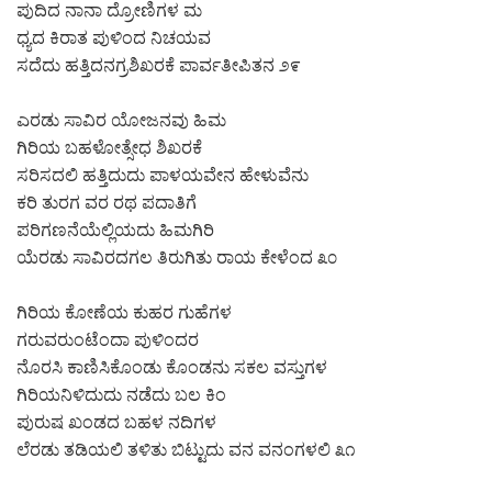
ಪುದಿದ ನಾನಾ ದ್ರೋಣಿಗಳ ಮ
ಧ್ಯದ ಕಿರಾತ ಪುಳಿಂದ ನಿಚಯವ
ಸದೆದು ಹತ್ತಿದನಗ್ರಶಿಖರಕೆ ಪಾರ್ವತೀಪಿತನ ೨೯
ಎರಡು ಸಾವಿರ ಯೋಜನವು ಹಿಮ
ಗಿರಿಯ ಬಹಳೋತ್ಸೇಧ ಶಿಖರಕೆ
ಸರಿಸದಲಿ ಹತ್ತಿದುದು ಪಾಳಯವೇನ ಹೇಳುವೆನು
ಕರಿ ತುರಗ ವರ ರಥ ಪದಾತಿಗೆ
ಪರಿಗಣನೆಯೆಲ್ಲಿಯದು ಹಿಮಗಿರಿ
ಯೆರಡು ಸಾವಿರದಗಲ ತಿರುಗಿತು ರಾಯ ಕೇಳೆಂದ ೩೦
ಗಿರಿಯ ಕೋಣೆಯ ಕುಹರ ಗುಹೆಗಳ
ಗರುವರುಂಟೆಂದಾ ಪುಳಿಂದರ
ನೊರಸಿ ಕಾಣಿಸಿಕೊಂಡು ಕೊಂಡನು ಸಕಲ ವಸ್ತುಗಳ
ಗಿರಿಯನಿಳಿದುದು ನಡೆದು ಬಲ ಕಿಂ
ಪುರುಷ ಖಂಡದ ಬಹಳ ನದಿಗಳ
ಲೆರಡು ತಡಿಯಲಿ ತಳಿತು ಬಿಟ್ಟುದು ವನ ವನಂಗಳಲಿ ೩೧