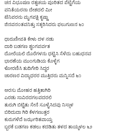
ಚನ ವಿಭೂಷಣ ರತ್ನಚಯ ಪೂರಿತದ ಪೆಟ್ಟಿಗೆಯ
ವನಿತೆಯರನಾ ದೇಶದಲಿ ಮೀ
ಟೆನಿಪರನು ಮೃಗಪಕ್ಷಿ ಕೃಷ್ಣಾ
ಜಿನವನಂತವನಿತ್ತು ಸತ್ಕರಿಸಿದರು ಫಲುಗುಣನ ೬೦
ಧಾರುಣೀಪತಿ ಕೇಳು ದಳ ನಡು
ದಾರಿ ಬಡಗಣ ಶೃಂಗಪರ್ವತ
ದೋರೆಯಲಿ ದೊರೆಗಳನು ಧಟ್ಟಿಸಿ ಸೆಳೆದು ಬಹುಧನವ
ಭಾರಣೆಯ ಮುಂಗುಡಿಯ ಕೊಳ್ಳೆಗ
ಳೋರಣಿಸಿ ತುದಿಗೇರಿ ಸಿದ್ಧರ
ಚಾರಣರ ವಿದ್ಯಾಧರರ ಮುತ್ತಿದರು ಮನ್ನಿಸದೆ ೬೧
ಅರಸು ಮೋಹರ ಹತ್ತಿತಾಗಿರಿ
ಎರಡು ಸಾವಿರದಗಲವದರಲಿ
ತುರುಗಿ ಬಿಟ್ಟಿತು ಸೇನೆ ಸೂಳೈಸಿದವು ನಿಸ್ಸಾಳ
ಬಿರಿದುದಾ ಗಿರಿ ಕೆಳಗಣುತ್ತರ
ಕುರುಗಳೆದೆ ಜರ್ಝರಿತವಾಯ್ತ
ಬ್ಬರಕೆ ಬಡಗಣ ಕಡಲು ಕದಡಿತು ತಳದ ತಾಯ್ಮಳಲ ೬೨