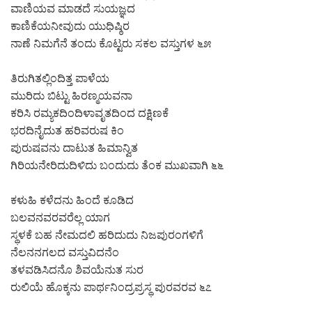
ವಾಣಿಯವ ಮಾಡದೆ ಸುಯಜ್ಞದ
ಕಾಣಿಕೆಯನೀವುದು ಯುಧಿಷ್ಠಿರ
ನಾಣೆ ನಿಮಗೆನೆ ತಂದು ಕೊಟ್ಟರು ಸಕಲ ವಸ್ತುಗಳ ೬೫
ತಿರುಗಿತಲ್ಲಿಂದಿತ್ತ ಪಾಳೆಯ
ಮುರಿದು ಬಿಟ್ಟು ಹಿರಣ್ಮಯವನಾ
ಕರಿಸಿ ರಮ್ಯಕದಿಂದಿಳಾವೃತದಿಂದ ದಕ್ಷಿಣಕೆ
ಭರದಿನೈದುತ ಹರಿವರುಷ ಕಿಂ
ಪುರುಷವನು ದಾಟುತ ಹಿಮಾನ್ವಿತ
ಗಿರಿಯನೇರಿದುದಿಳಿದು ಬಂದುದು ತೆಂಕ ಮುಖವಾಗಿ ೬೬
ಕಳುಹಿ ಕಳೆದನು ಹಿಂದೆ ಕೂಡಿದ
ಬಲವನವರವರೆಲ್ಲ ಯಾಗ
ಸ್ಥಳಕೆ ಬಹ ನೇಮದಲಿ ಹರಿದುದು ನಿಜಪುರಂಗಳಿಗೆ
ನೆಲನನಗಲದ ವಸ್ತುವಿದನೆಂ
ತಳವಡಿಸಿದನೊ ಶಿವಯೆನುತ ಸುರ
ರುಲಿಯೆ ಹೊಕ್ಕನು ಪಾರ್ಥನಿಂದ್ರಪ್ರಸ್ಥ ಪುರವರವ ೬೭