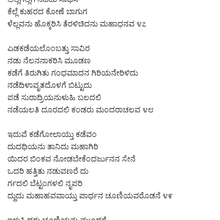
ಕೆಲ್ಲೆ ಕುಹರದ ಕೋಣೆ ಬಾಗುಗ
ಳೆಲ್ಲವನು ಹೊಕ್ಕರಿಸಿ ತೆರಳಿಚಿದನು ಮಹಾಧನವ ೪೭
ಎಡಕಡೆಯಲೊಂಬತ್ತು ಸಾವಿರ
ನಡು ನೆಲನನಾಕರಿಸಿ ಮೂಡಣ
ಕಡೆಗೆ ತಿರುಗಿತು ಗಂಧಮಾದನ ಗಿರಿಯನೇರಿಳಿದು
ನಡೆದಿಳಾವೃತದೊಳಗೆ ಬಿಟ್ಟುದು
ಪಡೆ ಸುರಾದ್ರಿಯನುಳುಹಿ ಬಲದಲಿ
ನಡೆಯಲತಿ ದೂರದಲಿ ಕಂಡರು ಮಂದರಾಚಲವ ೪೮
ಇದುವೆ ಕಡೆಗೋಲಾಯ್ತು ಕಡೆವಂ
ದುದಧಿಯನು ತಾನಿದು ಮಹಾಗಿರಿ
ಯಿದರ ಬಿಂಕವ ನೋಡಬೇಕೆಂದರ್ಜುನನ ಸೇನೆ
ಒದರಿ ಹತ್ತಿತು ನಡುವಣರೆ ದು
ರ್ಗದಲಿ ಬೆಟ್ಟಂಗಳಲಿ ನೃಪರಿ
ದ್ದುದು ಮಹಾಹವವಾಯ್ತು ಪಾರ್ಥನ ಚೂಣಿಯವರೊಡನೆ ೪೯