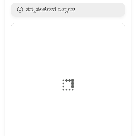
ತಮ್ಮ ಸಲಹೆಗಳಿಗೆ ಸುಸ್ವಾಗತ!