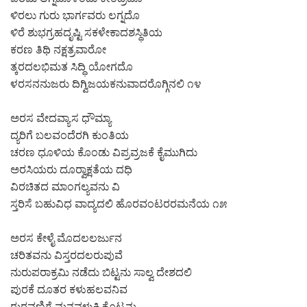
ಳಿರಲು ಗುರು ಭಾರ್ಗವರು ಲಗ್ನದೊ
ಳಿರೆ ಶುಭಗ್ರಹದೃಷ್ಟಿ ಸಕಳೇಕಾದಶಸ್ಥಿತಿಯ
ಕರಣ ತಿಥಿ ನಕ್ಷತ್ರವಾರೋ
ತ್ಕರದಲಭಿಮತ ಸಿದ್ಧಿ ಯೋಗದೊ
ಳರಸನನುಜರು ದಿಗ್ವಿಜಯಕನುವಾದರೊಗ್ಗಿನಲಿ ೧೪
ಅರಸ ವೇದವ್ಯಾಸ ಧೌಮ್ಯಾ
ದ್ಯರಿಗೆ ಬಲವಂದೆರಗಿ ಕುಂತಿಯ
ಚರಣ ಧೂಳಿಯ ಕೊಂಡು ವಿಪ್ರವ್ರಜಕೆ ಕೈಮುಗಿದು
ಅರಸಿಯರು ದೂರ‍್ವಾಕ್ಷತೆಯ ದಧಿ
ವಿರಚಿತದ ಮಾಂಗಲ್ಯವನು ವಿ
ಸ್ತರಿಸೆ ಬಹುವಿಧ ವಾದ್ಯದಲಿ ಹೊರವಂಟರರಮನೆಯ ೧೫
ಅರಸ ಕೇಳೈ ಮೊದಲಲರ್ಜುನ
ಚರಿತವನು ವಿಸ್ತರದಲರುಪುವೆ
ನುರುಪರಾಕ್ರಮಿ ನಡೆದು ಬಿಟ್ಟನು ಸಾಲ್ವ ದೇಶದಲಿ
ಪುರಕೆ ದೂತರ ಕಳುಹಲವನಿವ
ರುರವಣಿಗೆ ಮನವಳುಕಿ ಕೊಟ್ಟನು