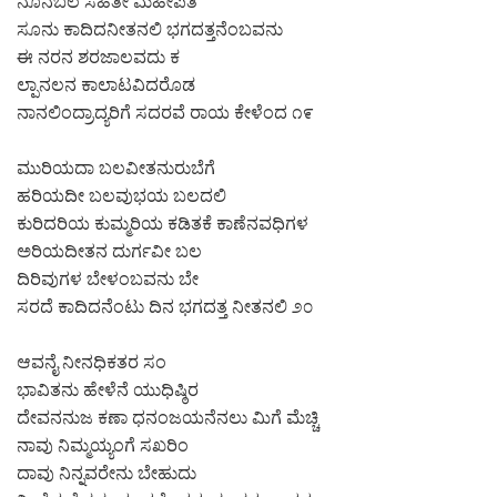
ನೂನಬಲ ಸಹಿತೀ ಮಹೀಪತಿ
ಸೂನು ಕಾದಿದನೀತನಲಿ ಭಗದತ್ತನೆಂಬವನು
ಈ ನರನ ಶರಜಾಲವದು ಕ
ಲ್ಪಾನಲನ ಕಾಲಾಟವಿದರೊಡ
ನಾನಲಿಂದ್ರಾದ್ಯರಿಗೆ ಸದರವೆ ರಾಯ ಕೇಳೆಂದ ೧೯
ಮುರಿಯದಾ ಬಲವೀತನುರುಬೆಗೆ
ಹರಿಯದೀ ಬಲವುಭಯ ಬಲದಲಿ
ಕುರಿದರಿಯ ಕುಮ್ಮರಿಯ ಕಡಿತಕೆ ಕಾಣೆನವಧಿಗಳ
ಅರಿಯದೀತನ ದುರ್ಗವೀ ಬಲ
ದಿರಿವುಗಳ ಬೇಳಂಬವನು ಬೇ
ಸರದೆ ಕಾದಿದನೆಂಟು ದಿನ ಭಗದತ್ತ ನೀತನಲಿ ೨೦
ಆವನೈ ನೀನಧಿಕತರ ಸಂ
ಭಾವಿತನು ಹೇಳೆನೆ ಯುಧಿಷ್ಠಿರ
ದೇವನನುಜ ಕಣಾ ಧನಂಜಯನೆನಲು ಮಿಗೆ ಮೆಚ್ಚಿ
ನಾವು ನಿಮ್ಮಯ್ಯಂಗೆ ಸಖರಿಂ
ದಾವು ನಿನ್ನವರೇನು ಬೇಹುದು