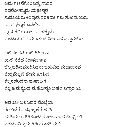
ಅದು ಗಣನೆಗೊಂಬತ್ತು ಸಾವಿರ
ವದರೊಳಿದ್ದುದು ಯಕ್ಷಕಿನ್ನರ
ಸುದತಿಯರು ಕಿಂಪುರುಷರತಿರಾಗಿಗಳು ಸುಖಮಯರು
ಇದರ ಘಲ್ಲಣೆಗಾನಲೇನ
ಪ್ಪುದುತದೀಯ ಜನಂಗಳಿತ್ತುದು
ಸುದತಿಯರನಾ ಮಂಡಲಕೆ ಮೀಟಾದ ವಸ್ತುಗಳ ೩೨
ಅಲ್ಲಿ ಕೆಲಕಡೆಯಲ್ಲಿ ಗಿರಿ ಗುಹೆ
ಯಲ್ಲಿ ನೆರೆದ ಕಿರಾತವರ್ಗವ
ಚೆಲ್ಲ ಬಡಿದಪಹರಿಸಿದನು ಬಹುವಿಧ ಮಹಾಧನವ
ಮೆಲ್ಲಮೆಲ್ಲನೆ ಹೇಮ ಕೂಟದ
ಕಲ್ಲನಡರಿದನಾ ಮಹಾದ್ರಿಗ
ಳೆಲ್ಲ ಹಿಮಶೈಲದ ಮಹೋನ್ನತಿ ಬಹಳ ವಿಸ್ತಾರ ೩೩
ಅಡರಿತೀ ಬಲವಿದರ ಬೊಬ್ಬೆಯ
ಗಡಬಡೆಗೆ ಪದಘಟ್ಟಣೆಗೆ ಹುಡಿ
ಹುಡಿಯಲಾ ಗಿರಿಕೋಟೆ ಕೋಳಾಹಳದ ಕೊಬ್ಬಿನಲಿ
ನಡೆದು ಬಿಟ್ಟುದು ಗಿರಿಯ ತುದಿಯಲಿ