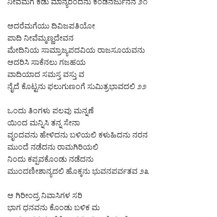
ನೀವೆಮಗೆ ಕಡು ಮಾನ್ಯರೆಂದನು ಕಂಡನರ್ಜುನನ ೨೧
ಆದರೆಮಗೆಯು ದಿವಿಜಪತಿಯೋ
ಪಾದಿ ನೀವೆಮ್ಮಣ್ಣದೇವನ
ಮೇದಿನಿಯ ಸಾಮ್ರಾಜ್ಯಪದವಿಯ ರಾಜಸೂಯವನು
ಆದರಿಸಿ ಸಾಕೆನಲು ಗಜಹಯ
ವಾದಿಯಾದ ಸಮಸ್ತ ವಸ್ತು ವ
ನೈದೆ ಕೊಟ್ಟನು ಫಲುಗುಣಂಗೆ ಸುಮಿತ್ರಭಾವದಲಿ ೨೨
ಒಂದು ತಿಂಗಳು ಪಲವು ಮನ್ನಣೆ
ಯಿಂದ ಮನ್ನಿಸಿ ತನ್ನ ಸೇನಾ
ವೃಂದವನು ಹೇಳಿದನು ಬಳಿಯಲಿ ಕಳುಹಿದನು ನರನ
ಮುಂದೆ ನಡೆದನು ರಾಮಗಿರಿಯಲಿ
ನಿಂದು ಕಪ್ಪವಕೊಂಡು ನಡೆದನು
ಮುಂದಣೀಶಾನ್ಯದಲಿ ಹೊಕ್ಕನು ಭುವನಪರ್ವತವ ೨೩
ಆ ಗಿರೀಂದ್ರ ನಿವಾಸಿಗಳ ಸರಿ
ಭಾಗ ಧನವನು ಕೊಂಡು ಬಳಿಕ ಮ