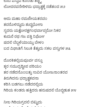
ಲಾದ ವಸ್ತುವ ಕೊಂಡು ತಚ್ಛೈ
ಲೋದರವನೇರಿಳಿದು ಭದ್ರಾಶ್ವಕ್ಕೆ ನಡೆತಂದ ೫೨
ಅದು ಮಹಾ ರಮಣೀಯತರವಂ
ತದರೊಳಿದ್ದುದು ಶುದ್ಧಭೋಗಾ
ಸ್ಪದರು ಯಕ್ಷೋರಕ್ಷಗಂಧರ್ವಾಪ್ಸರೋ ನಿಕರ
ಕುದುರೆ ರಥ ಗಜ ಪತ್ತಿ ನಿರ್ಘೋ
ಷದಲಿ ಬೆಬ್ಬಳೆಯಾಯ್ತು ಬೇಳಂ
ಬದ ವಿಘಾತಿಗೆ ಸಿಲುಕಿ ತೆತ್ತುದು ಸಕಲ ವಸ್ತುಗಳ ೫೩
ದೊರಕಿತಲ್ಲಿಯಪೂರ್ವ ವಸ್ತೂ
ತ್ಕರ ಸಮುದ್ರದ್ವೀಪ ಪರಿಯಂ
ತರ ನಡೆದನೊಂಬತ್ತು ಸಾವಿರ ಯೋಜನಾಂತರವ
ತಿರುಗಿದನು ಭದ್ರಾಶ್ವಕವನಾ
ಕರಿಸಿ ಬಡಗಲು ನಡೆದರಲ್ಲಿಯ
ಗಿರಿಯ ಕಂಡರು ಹತ್ತಿದರು ಹರುಷದಲಿ ಬೊಬ್ಬಿಡುತ ೫೪
ನೀಲ ಗಿರಿಯಗ್ರದಲಿ ಬಿಟ್ಟುದು