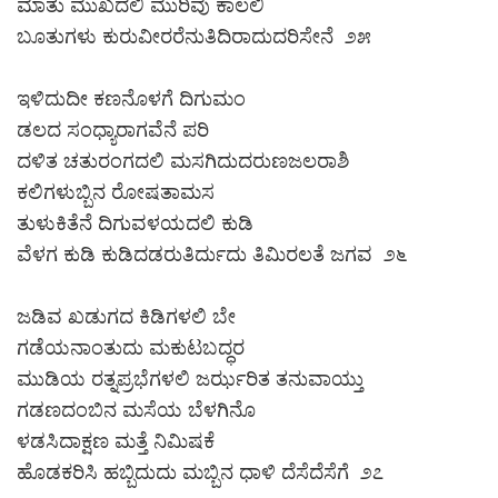
ಮಾತು ಮುಖದಲಿ ಮುರಿವು ಕಾಲಲಿ
ಬೂತುಗಳು ಕುರುವೀರರೆನುತಿದಿರಾದುದರಿಸೇನೆ ೨೫
ಇಳಿದುದೀ ಕಣನೊಳಗೆ ದಿಗುಮಂ
ಡಲದ ಸಂಧ್ಯಾರಾಗವೆನೆ ಪರಿ
ದಳಿತ ಚತುರಂಗದಲಿ ಮಸಗಿದುದರುಣಜಲರಾಶಿ
ಕಲಿಗಳುಬ್ಬಿನ ರೋಷತಾಮಸ
ತುಳುಕಿತೆನೆ ದಿಗುವಳಯದಲಿ ಕುಡಿ
ವೆಳಗ ಕುಡಿ ಕುಡಿದಡರುತಿರ್ದುದು ತಿಮಿರಲತೆ ಜಗವ ೨೬
ಜಡಿವ ಖಡುಗದ ಕಿಡಿಗಳಲಿ ಬೇ
ಗಡೆಯನಾಂತುದು ಮಕುಟಬದ್ಧರ
ಮುಡಿಯ ರತ್ನಪ್ರಭೆಗಳಲಿ ಜರ್ಝರಿತ ತನುವಾಯ್ತು
ಗಡಣದಂಬಿನ ಮಸೆಯ ಬೆಳಗಿನೊ
ಳಡಸಿದಾಕ್ಷಣ ಮತ್ತೆ ನಿಮಿಷಕೆ
ಹೊಡಕರಿಸಿ ಹಬ್ಬಿದುದು ಮಬ್ಬಿನ ಧಾಳಿ ದೆಸೆದೆಸೆಗೆ ೨೭