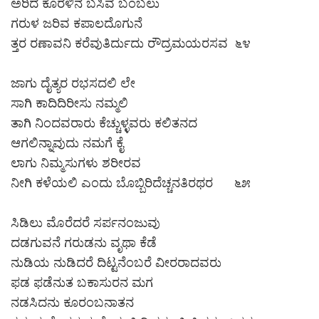
ಅರಿದ ಕೊರಳಿನ ಬಸಿವ ಬಂಬಲು
ಗರುಳ ಜರಿವ ಕಪಾಲದೊಗುನೆ
ತ್ತರ ರಣಾವನಿ ಕರೆವುತಿರ್ದುದು ರೌದ್ರಮಯರಸವ ೬೪
ಜಾಗು ದೈತ್ಯರ ರಭಸದಲಿ ಲೇ
ಸಾಗಿ ಕಾದಿದಿರೀಸು ನಮ್ಮಲಿ
ತಾಗಿ ನಿಂದವರಾರು ಕೆಚ್ಚುಳ್ಳವರು ಕಲಿತನದ
ಆಗಲಿನ್ನಾವುದು ನಮಗೆ ಕೈ
ಲಾಗು ನಿಮ್ಮಸುಗಳು ಶರೀರವ
ನೀಗಿ ಕಳೆಯಲಿ ಎಂದು ಬೊಬ್ಬಿರಿದೆಚ್ಚನತಿರಥರ ೬೫
ಸಿಡಿಲು ಮೊರೆದರೆ ಸರ್ಪನಂಜುವು
ದಡಗುವನೆ ಗರುಡನು ವೃಥಾ ಕೆಡೆ
ನುಡಿಯ ನುಡಿದರೆ ದಿಟ್ಟನೆಂಬರೆ ವೀರರಾದವರು
ಫಡ ಫಡೆನುತ ಬಕಾಸುರನ ಮಗ
ನಡಸಿದನು ಕೂರಂಬನಾತನ