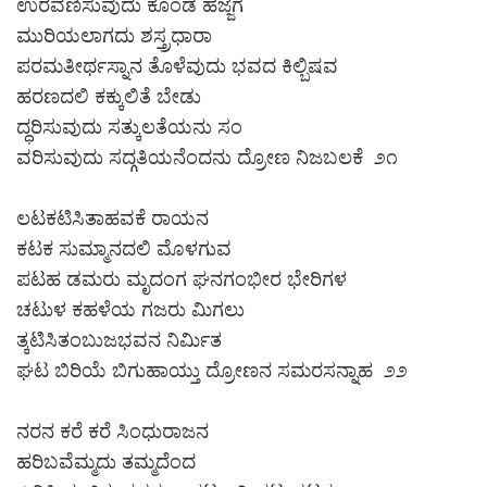
ಉರವಣಿಸುವುದು ಕೊಂಡ ಹಜ್ಜೆಗೆ
ಮುರಿಯಲಾಗದು ಶಸ್ತ್ರಧಾರಾ
ಪರಮತೀರ್ಥಸ್ನಾನ ತೊಳೆವುದು ಭವದ ಕಿಲ್ಬಿಷವ
ಹರಣದಲಿ ಕಕ್ಕುಲಿತೆ ಬೇಡು
ದ್ಧರಿಸುವುದು ಸತ್ಕುಲತೆಯನು ಸಂ
ವರಿಸುವುದು ಸದ್ಗತಿಯನೆಂದನು ದ್ರೋಣ ನಿಜಬಲಕೆ ೨೧
ಲಟಕಟಿಸಿತಾಹವಕೆ ರಾಯನ
ಕಟಕ ಸುಮ್ಮಾನದಲಿ ಮೊಳಗುವ
ಪಟಹ ಡಮರು ಮೃದಂಗ ಘನಗಂಭೀರ ಭೇರಿಗಳ
ಚಟುಳ ಕಹಳೆಯ ಗಜರು ಮಿಗಲು
ತ್ಕಟಿಸಿತಂಬುಜಭವನ ನಿರ್ಮಿತ
ಘಟ ಬಿರಿಯೆ ಬಿಗುಹಾಯ್ತು ದ್ರೋಣನ ಸಮರಸನ್ನಾಹ ೨೨
ನರನ ಕರೆ ಕರೆ ಸಿಂಧುರಾಜನ
ಹರಿಬವೆಮ್ಮದು ತಮ್ಮದೆಂದ