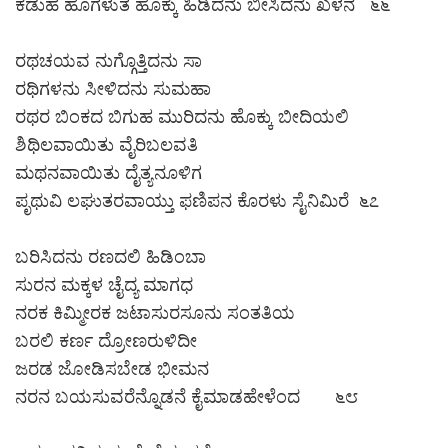
ಕಡುಹ ಹೊಗಳುತ ಹೊಕ್ಕು ಹಿಡಿದನು ಬೀಸಿದನು ಖಳನ ೬೬
ರಥಚಯವ ನುಗ್ಗೊತ್ತಿದನು ಸಾ
ರಥಿಗಳನು ಸೀಳಿದನು ಸುಮಹಾ
ರಥರ ಬಿಂಕದ ಬಿಗುಹ ಮುರಿದನು ಹೊಕ್ಕು ಬೀದಿಯಲಿ
ಶಿಥಿಲವಾಯಿತು ವೈರಿಬಲವತಿ
ಮಥನವಾಯಿತು ದೈತ್ಯನೂಳಿಗ
ಪೃಥುವಿ ಲಘುತರವಾಯ್ತು ಫಣಿಪನ ಕೊರಳು ಸೈನಿಮಿರೆ ೬೭
ಬರಿಸಿದನು ರಣದಲಿ ಹಿಡಿಂಬಾ
ಸುರನ ಮಕ್ಕಳ ಚೈದ್ಯ ಮಾಗಧ
ನರಕ ಕಿಮ್ಮೀರಕ ಜಟಾಸುರಸೂನು ಸಂತತಿಯ
ಬರಲಿ ಕರ್ಣ ದ್ರೋಣರುಳಿದೀ
ಜರಡ ಜೋಡಿಸಬೇಡ ಭೀಮನ
ನರನ ಬಯಸುವರೆನ್ನೊಡನೆ ಕೈಮಾಡಹೇಳೆಂದ ೬೮