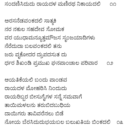
ಸಂದಣಿಸಿದುದು ರಾಯದಳ ಮಣಿರಥ ನಿಕಾಯದಲಿ ೧೧
ಅರಸನೆಡವಂಕದಲಿ ಸಾತ್ಯಕಿ
ನರ ನಕುಲ ಸಹದೇವ ಸೋಮಕ
ವರ ಯುಧಾಮನ್ಯೂತ್ತಮೌಜಸ ಸೃಂಜಯಾದಿಗಳು
ನೆರೆದುದಾ ಬಲವಂಕದಲಿ ತನು
ಜರು ವೃಕೋದರ ದ್ರುಪದಸುತ ದು
ರ್ಧರ ಶಿಖಂಡಿ ಪ್ರಮುಖ ಘನಪಾಂಚಾಲ ಪರಿವಾರ ೧೨
ಆಯತಿಕೆಯಲಿ ಬಂದು ಪಾಂಡವ
ರಾಯದಳ ಮೋಹರಿಸಿ ನಿಂದುದು
ರಾಯರಿಬ್ಬರ ಬೀಸುಗೈಗಳ ಸನ್ನೆ ಸಮವಾಗೆ
ತಾಯಿಮಳಲನು ತರುಬಿದಬುಧಿಯ
ದಾಯಿಗರು ತಾವಿವರೆನಲು ಬಿಡೆ
ನೋಯ ಬೆರಸಿದುದುಭಯಬಲ ಬಲುಖತಿಯ ಬಿಂಕದಲಿ ೧೩