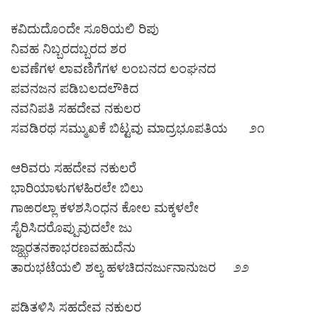
ಕವಿದುದೊಂದೇ ಸೂಠಿಯಲಿ ರಿಪು
ನಿವಹ ನಿಬ್ಬರದಬ್ಬರದ ಶರ
ಲವಣೆಗಳ ಲಾವಣಿಗೆಗಳ ಲಂಬನದ ಲಂಘನದ
ಪವನಜನ ಪಡಿಬಲದಲೌಕಿದ
ನವನಿಪತಿ ಸಹದೇವ ನಕುಲರ
ಸವಡಿರಥ ಸಮ್ಮುಖಕೆ ಬಿಟ್ಟವು ಮಾದ್ರಭೂಪತಿಯ ೨೧
ಆರಿವರು ಸಹದೇವ ನಕುಲರೆ
ಭಾರಿಯಾಳುಗಳಹಿರಲೇ ಬಿಲು
ಗಾಱರಲ್ಲಾ ಕಳಶಸಿಂಧನ ಕೋಲ ಮಕ್ಕಳಲೇ
ಸೈರಿಸಿದರೊಪ್ಪುವುದಲೇ ಜು
ಜ್ಝಾರತನಕಾಭರಣವಹುದೆನು
ತಾರುಭಟೆಯಲಿ ಶಲ್ಯ ಹಳಚಿದನರ್ಜುನಾನುಜರ ೨೨
ಪಡಿತಳಿಸಿ ಸಹದೇವ ನಕುಲರ