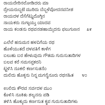
ರಾಯದೇರಿನಲೋಡಿದರು ಮಾ
ದ್ರೇಯರುಬ್ಬಟೆ ಮುರಿದು ಬೆಬ್ಬಳೆವೋದನವನೀಶ
ರಾಯದಳ ದೆಸೆಗೆಟ್ಟುದೊಗ್ಗಿನ
ನಾಯಕರು ನುಗ್ಗಾಯ್ತು ಯಾದವ
ರಾಯ ಕಂಡನು ರಥವನಡಹಾಯ್ಸಿದನು ಫಲುಗುಣನ ೩೯
ಎಲೆಲೆ ಹನುಮನ ಹಳವಿಗೆಯ ರಥ
ಹೊಳೆಯುತದೆ ದಳಪತಿಗೆ ಕಾಳೆಗ
ಬಲುಹು ಬರ ಹೇಳುವುದು ಗೌತಮ ಗುರುಸುತಾದಿಗಳ
ಬಲವ ಕರೆ ಸಮಸಪ್ತಕರನಿ
ಟ್ಟಳಿಸಿ ನೂಕಲಿ ಕರ್ಣಸುತನೆಂ
ದುಲಿದು ಹೊಕ್ಕನು ನಿನ್ನ ಮಗನೈನೂರು ರಥಸಹಿತ ೪೦
ಉಲಿದು ಕೌರವ ಸರ್ವದಳ ಮುಂ
ಕೊಳಿಸಿ ನೂಕಿತು ಶಲ್ಯನನು ಪಡಿ
ತಳಿಸಿ ಹೊಕ್ಕುದು ಕರ್ಣಸುತ ಕೃಪ ಗುರುಸುತಾದಿಗಳು