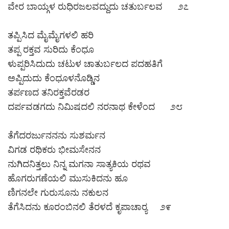
ವೇರ ಬಾಯ್ಗಳ ರುಧಿರಜಲವದ್ದುದು ಚತುರ್ಬಲವ ೨೭
ತಪ್ಪಿಸಿದ ಮೈಮೈಗಳಲಿ ಹರಿ
ತಪ್ಪ ರಕ್ತವ ಸುರಿದು ಕೆಂಧೂ
ಳುಪ್ಪರಿಸಿದುದು ಚಟುಳ ಚಾತುರ್ಬಲದ ಪದಹತಿಗೆ
ಅಪ್ಪಿದುದು ಕೆಂಧೂಳನೊಡ್ಡಿನ
ತರ್ಪಣದ ತನಿರಕ್ತವೆರಡರ
ದರ್ಪವಡಗದು ನಿಮಿಷದಲಿ ನರನಾಥ ಕೇಳೆಂದ ೨೮
ತೆಗೆದರರ್ಜುನನನು ಸುಶರ್ಮನ
ವಿಗಡ ರಥಿಕರು ಭೀಮಸೇನನ
ನುಗಿದನಿತ್ತಲು ನಿನ್ನ ಮಗನಾ ಸಾತ್ಯಕಿಯ ರಥವ
ಹೊಗರುಗಣೆಯಲಿ ಮುಸುಕಿದನು ಹೂ
ಣಿಗನಲೇ ಗುರುಸೂನು ನಕುಲನ
ತೆಗೆಸಿದನು ಕೂರಂಬಿನಲಿ ತೆರಳದೆ ಕೃಪಾಚಾರ‍್ಯ ೨೯