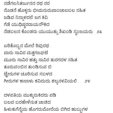
ನಡೆಗಲಸಿತರ್ಜುನನ ರಥ ನರ
ನೊಡನೆ ಹೊಕ್ಕನು ಭೀಮನುರುಪಾಂಚಾಲಬಲ ಸಹಿತ
ಜಡಿವ ನಿಸ್ಸಾಳದಲಿ ಜಗ ಕಿವಿ
ಗೆಡೆ ಯುಧಿಷ್ಠರರಾಯನೌಕಿದ
ನೆಡಬಲನ ಕೊಂಡರು ಯುಯುತ್ಸು ಶಿಖಂಡಿ ಸೃಂಜಯರು ೨೩
ಏರಿತೊಬ್ಬನ ಮೇಲೆ ರಿಪುರಥ
ವಾರು ಸಾವಿರ ಮತ್ತಗಜಘಟೆ
ಮೂರು ಸಾವಿರ ಹತ್ತು ಸಾವಿರ ತುರಗದಳ ಸಹಿತ
ತೂರುವಂಬಿನ ತುಂಡಿಸುವ ಬಿ
ಟ್ಟೇರುಗಳ ಚೂರಿಸುವ ಸಬಳದ
ಗೀರುಗಳ ಕಾಲಾಳು ಕವಿದುದು ಶಲ್ಯನಳವಿಯಲಿ ೨೪
ದಳಪತಿಯ ಮುಕ್ಕುರುಕಿದರು ಪಡಿ
ಬಲವ ಬರಹೇಳೆನುತ ಚಾಚಿದ
ಹಿಳುಕುಗೆನ್ನೆಯ ಹೊಗರುಮೋರೆಯ ಬಿಗಿದ ಹುಬ್ಬುಗಳ