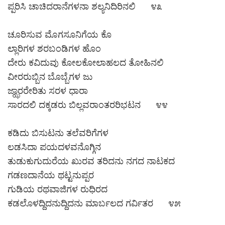
ಪ್ಪರಿಸಿ ಚಾಚಿದರಾನೆಗಳನಾ ಶಲ್ಯನಿದಿರಿನಲಿ ೪೩
ಚೂರಿಸುವ ಮೊಗಸೂನಿಗೆಯ ಕೊ
ಲ್ಲಾರಿಗಳ ಶರಬಂಡಿಗಳ ಹೊಂ
ದೇರು ಕವಿದುವು ಕೋಲಕೋಲಾಹಲದ ತೋಹಿನಲಿ
ವೀರರುಬ್ಬಿನ ಬೊಬ್ಬೆಗಳ ಜು
ಜ್ಝಾರರೇರಿತು ಸರಳ ಧಾರಾ
ಸಾರದಲಿ ದಕ್ಕಡರು ಬಿಲ್ಲವರಾಂತರರಿಭಟನ ೪೪
ಕಡಿದು ಬಿಸುಟನು ತಲೆವರಿಗೆಗಳ
ಲಡಸಿದಾ ಪಯದಳವನೊಗ್ಗಿನ
ತುಡುಕುಗುದುರೆಯ ಖುರವ ತರಿದನು ನಗದ ನಾಟಕದ
ಗಡಣದಾನೆಯ ಥಟ್ಟನುಪ್ಪರ
ಗುಡಿಯ ರಥವಾಜಿಗಳ ರುಧಿರದ
ಕಡಲೊಳದ್ದಿದನುದ್ದಿದನು ಮಾರ್ಬಲದ ಗರ್ವಿತರ ೪೫