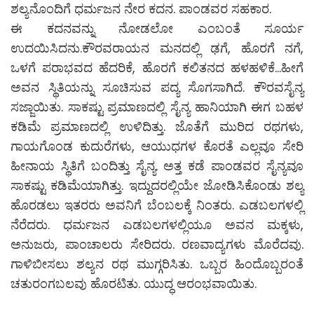
ಶಲ್ಯನೊಂದಿಗೆ ಧರ್ಮಜನ ನೇರ ಕದನ. ಪಾಂಡವರ ಸಹಕಾರ.
ಈ ಕದನವನ್ನು ನೋಡಲೋ ಎಂಬಂತೆ ಸೂರ್ಯ
ಉದಯಿಸಿದನು.ಕೌರವರಾಯನ ಮನದಲ್ಲಿ ಢಗೆ, ಹೊರಗೆ ನಗೆ,
ಒಳಗೆ ಪರಾಭವದ ಹೆದರಿಕೆ, ಹೊರಗೆ ಕಲಿತನದ ಹಳಹಳಿಕೆ...ಹೀಗೆ
ಅವನ ಸ್ಥಿತಿಯನ್ನು ಸೂಚಿಸುವ ಪದ್ಯ ಸೊಗಸಾಗಿದೆ. ಕೌರವಸೈನ್ಯ
ಸಜ್ಜಾಯಿತು. ಸಾಕಷ್ಟು ಪ್ರಮಾಣದಲ್ಲಿ ಸೈನ್ಯ ಹಾನಿಯಾಗಿ ಈಗ ಬಹಳ
ಕಡಿಮೆ ಪ್ರಮಾಣದಲ್ಲಿ ಉಳಿದಿತ್ತು. ಜೊತೆಗೆ ಮುರಿದ ರಥಗಳು,
ಗಾಯಗೊಂಡ ಕುದುರೆಗಳು, ಆಯುಧಗಳ ಕೊರತೆ ಎಲ್ಲವೂ ಸೇರಿ
ಹೀನಾಯ ಸ್ಥಿತಿಗೆ ಬಂದಿತ್ತು ಸೈನ್ಯ. ಅತ್ತ ಕಡೆ ಪಾಂಡವರ ಸೈನ್ಯವೂ
ಸಾಕಷ್ಟು ಕಡಿಮೆಯಾಗಿತ್ತು. ಇದ್ದುದರಲ್ಲಿಯೇ ಜೋಡಿಸಿಕೊಂಡು ಶಲ್ಯ
ಹೊರಡಲು ಇತರರು ಅವನಿಗೆ ಬೆಂಬಲಕ್ಕೆ ನಿಂತರು. ಎಡಬಲಗಳಲ್ಲಿ
ನೆರೆದರು. ಧರ್ಮಜನ ಎಡಬಲಗಳಲ್ಲಿಯೂ ಅವನ ಮಕ್ಕಳು,
ಅನುಜರು, ಪಾಂಚಾಲರು ಸೇರಿದರು. ರಣವಾದ್ಯಗಳು ಮೊರೆದವು.
ಗಾಳಿಬೀಸಲು ಶಲ್ಯನ ರಥ ಮುಗ್ಗರಿಸಿತು. ಒಬ್ಬರ ಹಿಂದೊಬ್ಬರಂತೆ
ಚತುರಂಗಬಲವು ಹೊರಟಿತು. ಯುದ್ಧ ಆರಂಭವಾಯಿತು.