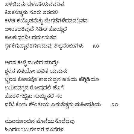
ಹಳಚಿದನು ದಳಪತಿಯನವನಿಪ
ತಿಲಕನೆಚ್ಚನು ನೂರು ಶರದಲಿ
ಕಳಚಿ ಕಯ್ಯೊಡನೆಚ್ಚು ಬೇಗಡೆಗಳೆದನವನಿಪನ
ಅಳುಕಲರಿವುದೆ ಸಿಡಿಲ ಹೊಯ್ಲಲಿ
ಕುಲಕುಧರವೀ ಧರ್ಮಸುತನ
ಗ್ಗಳಿಕೆಗುಪ್ಪಾರತಿಗಳಾದುವು ಶಲ್ಯನಂಬುಗಳು ೩೦
ಅರಸ ಕೇಳೈ ಮುಳಿದ ಮಾದ್ರೇ
ಶ್ವರನ ಖತಿಯೋ ಕುಪಿತ ಯಮನು
ಬ್ಬರದ ಕೋಪವೊ ಕಾಲರುದ್ರನ ಹಣೆಯ ಹೆಗ್ಗಿಡಿಯೊ
ಉರಿದನಗ್ಗದ ರೋಷದಲಿ ಹೊಗೆ
ಹೊರಳಿಗಟ್ಟಿತು ಸುಯ್ಲಿನಲಿ ಸಂ
ವರಿಸಿಕೊಳು ಕೌಂತೇಯ ಎನುತೆಚ್ಚನು ಮಹೀಪತಿಯ ೩೧
ಮುಂದಣಂಬಿನ ಮೊನೆಯನೊದೆದವು
ಹಿಂದಣಂಬುಗಳವರ ಮೊನೆಗಳ