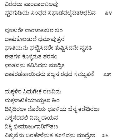
ವಿರದಲಾ ಪಾಂಚಾಲಬಲವು
ಪ್ಪರಗುಡಿಯ ಸಿಂಧದ ಸಘಾಡದಲೈದಿತರಿಭಟನ ೩೪
ಪೂತುರೇ ಪಾಂಚಾಲಬಲ ಬಂ
ದಾತುಕೊಂಡುದೆ ಧರ್ಮಪುತ್ರನ
ಘಾತಿಯನು ಘಟ್ಟಿಸಿದರೇ ತುಷ್ಟಿಸಿದನೇ ನೃಪತಿ
ಈತಗಳ ಕೊಳ್ಳೆನುತ ಶರಸಂ
ಘಾತವನು ಕವಿಸಿದನು ಮಾದ್ರೀ
ಜಾತರಡಹಾಯಿದರು ಶಲ್ಯನ ರಥದ ಸಮ್ಮುಖಕೆ ೩೫
ಮಕ್ಕಳಿರ ನಿಮಗೇಕೆ ರಣವಿದು
ಮಕ್ಕಳಾಟಿಕೆಯಾಯ್ತಲಾ ಹಿಂ
ದಿಕ್ಕಿದಿರಲಾ ದೊರೆಯ ಧೂಳಿಯ ಬೆನ್ನ ತಡೆದಿರಲಾ
ಎಕ್ಕಸರದಲಿ ನಿಮ್ಮ ರಾಯನ
ನಿಕ್ಕಿ ಭೀಮಾರ್ಜುನರಿಗೌತಣ
ವಿಕ್ಕುವೆನು ಬರಹೇಳೆನುತ ತೂಳಿದನು ಮಾದ್ರೇಶ ೩೬