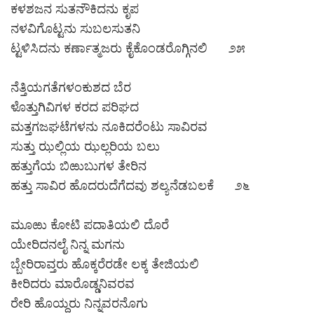
ಕಳಶಜನ ಸುತನೌಕಿದನು ಕೃಪ
ನಳವಿಗೊಟ್ಟನು ಸುಬಲಸುತನಿ
ಟ್ಟಳಿಸಿದನು ಕರ್ಣಾತ್ಮಜರು ಕೈಕೊಂಡರೊಗ್ಗಿನಲಿ ೨೫
ನೆತ್ತಿಯಗತೆಗಳಂಕುಶದ ಬೆರ
ಳೊತ್ತುಗಿವಿಗಳ ಕರದ ಪರಿಘದ
ಮತ್ತಗಜಘಟೆಗಳನು ನೂಕಿದರೆಂಟು ಸಾವಿರವ
ಸುತ್ತು ಝಲ್ಲಿಯ ಝಲ್ಲರಿಯ ಬಲು
ಹತ್ತುಗೆಯ ಬಿಱುಬುಗಳ ತೇರಿನ
ಹತ್ತು ಸಾವಿರ ಹೊದರುದೆಗೆದವು ಶಲ್ಯನೆಡಬಲಕೆ ೨೬
ಮೂಱು ಕೋಟಿ ಪದಾತಿಯಲಿ ದೊರೆ
ಯೇರಿದನಲೈ ನಿನ್ನ ಮಗನು
ಬ್ಬೇರಿರಾವ್ತರು ಹೊಕ್ಕರೆರಡೇ ಲಕ್ಕ ತೇಜಿಯಲಿ
ಕೀರಿದರು ಮಾರೊಡ್ಡನಿವರವ
ರೇರಿ ಹೊಯ್ದರು ನಿನ್ನವರನೊಗು