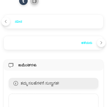
ನವೀನ
ಹಳೆಯದು
ಕಾಮೆಂಟ್‌ಗಳು
ತಮ್ಮ ಸಲಹೆಗಳಿಗೆ ಸುಸ್ವಾಗತ!