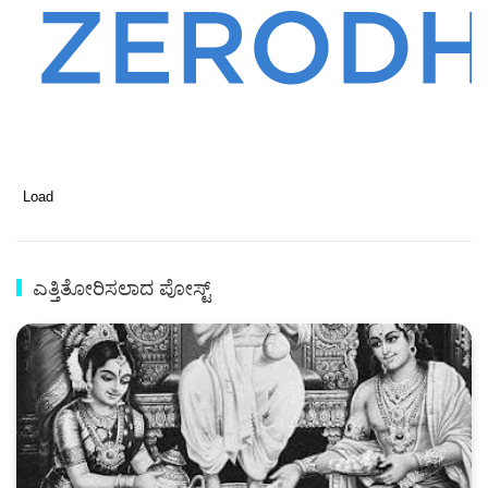
Load
ಎತ್ತಿತೋರಿಸಲಾದ ಪೋಸ್ಟ್