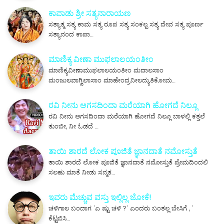
ಕಾಪಾಡು ಶ್ರೀ ಸತ್ಯನಾರಾಯಣ
ಸತ್ಯಾತ್ಮ ಸತ್ಯ ಕಾಮ ಸತ್ಯ ರೂಪ ಸತ್ಯ ಸಂಕಲ್ಪ ಸತ್ಯ ದೇವ ಸತ್ಯ ಪೂರ್ಣ
ಸತ್ಯಾನಂದ ಕಾಪಾ…
ಮಾಣಿಕ್ಯ ವೀಣಾ ಮುಫಲಾಲಯಂತೀಂ
ಮಾಣಿಕ್ಯವೀಣಾಮುಫಲಾಲಯಂತೀಂ ಮದಾಲಸಾಂ
ಮಂಜುಲವಾಗ್ವಿಲಾಸಾಂ ಮಾಹೇಂದ್ರನೀಲದ್ಯುತಿಕೋಮ…
ರವಿ ನೀನು ಆಗಸದಿಂದಾ ಮರೆಯಾಗಿ ಹೋಗದೆ ನಿಲ್ಲೂ
ರವಿ ನೀನು ಆಗಸದಿಂದಾ ಮರೆಯಾಗಿ ಹೋಗದೆ ನಿಲ್ಲೂ ಬಾಳಲ್ಲಿ ಕತ್ತಲೆ
ತುಂಬೀ, ನೀ ಓಡದೆ …
ತಾಯಿ ಶಾರದೆ ಲೋಕ ಪೂಜಿತೆ ಜ್ಞಾನದಾತೆ ನಮೋಸ್ತುತೆ
ತಾಯಿ ಶಾರದೆ ಲೋಕ ಪೂಜಿತೆ ಜ್ಞಾನದಾತೆ ನಮೋಸ್ತುತೆ ಪ್ರೇಮದಿಂದಲಿ
ಸಲಹು ಮಾತೆ ನೀಡು ಸನ್ಮತ…
ಇವರು ಮೆಚ್ಚುವ ವಸ್ತು ಇಲ್ಲಿಲ್ಲ ಜೋಕೆ!
ಚಳಿಗಾಲ ಬಂದಾಗ 'ಎ ಷ್ಟು ಚಳಿ ?' ಎಂದರು ಬಂತಲ್ಲ ಬೇಸಿಗೆ , '
ಕೆಟ್ಟಬಿಸಿ…