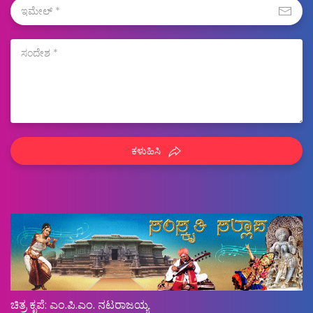
ಕಳುಹಿಸಿ
ಚಿತ್ರ ಕೃಪೆ: ಎಂ.ಪಿ.ಎಂ. ನಟರಾಜಯ್ಯ