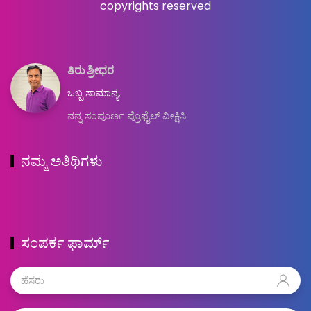
copyrights reserved
ತಿರು ಶ್ರೀಧರ
ಒಬ್ಬ ಸಾಮಾನ್ಯ.
ನನ್ನ ಸಂಪೂರ್ಣ ಪ್ರೊಫೈಲ್ ವೀಕ್ಷಿಸಿ
ನಮ್ಮ ಅತಿಥಿಗಳು
ಸಂಪರ್ಕ ಫಾರ್ಮ್