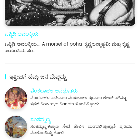
ಒಪ್ಪಿಡಿ ಅವಲಕ್ಕಿಯ
ಒಪ್ಪಿಡಿ ಅವಲಕ್ಕಿಯ.... A morsel of poha ಕೃಷ್ಣ ಜನ್ಮಾಷ್ಟಮಿ ಮತ್ತು ಕೃಷ್ಣ
ಜಯಂತಿಯ ಸಂ…
ಇತ್ತೀಚಿಗೆ ಹೆಚ್ಚು ಜನ ಮೆಚ್ಚಿದ್ದು
ವೆಂಕಟಾಚಲ ಅವಧೂತರು
ವೆಂಕಟಾಚಲ ಪಾಹಿಮಾಂ ವೆಂಕಟಾಚಲ ರಕ್ಷಮಾಂ ಲೇಖಕಿ: ಸೌಮ್ಯಾ
ಸನತ್ Sowmya Sanath ಸೊಂಟಕ್ಕೊಂದು …
ಸಂತಮ್ಮಣ್ಣ
ಸಂತಮ್ಮಣ್ಣ ಕಲ್ಯಾಣ ಸೇವೆ ಜೇಬಿನ ಬುಡದಲಿ ಪುಟ್ಟಾಣಿ ಪುರಿಯು
ಮೇಲೊಂದಿಷ್ಟು ಗೋಲಿ…