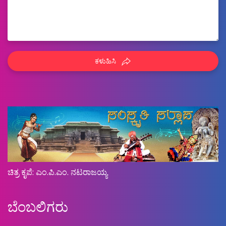
ಕಳುಹಿಸಿ
ಚಿತ್ರ ಕೃಪೆ: ಎಂ.ಪಿ.ಎಂ. ನಟರಾಜಯ್ಯ
ಬೆಂಬಲಿಗರು