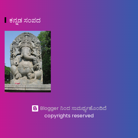
ಕನ್ನಡ ಸಂಪದ
Blogger ನಿಂದ ಸಾಮರ್ಥ್ಯಹೊಂದಿದೆ
copyrights reserved