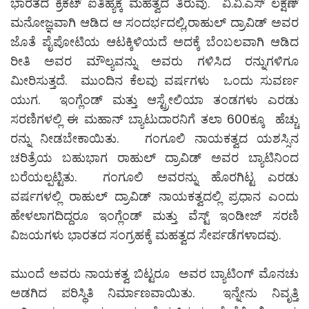
ಭಾರತದ ಕ್ರಿಕೆಟ್ ಐತಿಹ್ಯಕ್ಕೆ ಮಹತ್ವದ ತಿರುವು. ವಿ.ವಿ.ಎಸ್ ಲಕ್ಷಣ್
ಮನೋಜ್ಞವಾಗಿ ಆಡಿದ ಆ ಸಂದರ್ಭದಲ್ಲಿ,ರಾಹುಲ್ ದ್ರಾವಿಡ್ ಅವರ
ಜೊತೆ ಪೈಪೋಟಿಯ ಆಟಕ್ಕಿಳಿಯದೆ ಅದಕ್ಕೆ ಬೆಂಬಲವಾಗಿ ಆಡಿದ
ರೀತಿ ಅವರ ಮೌಲ್ಯವನ್ನು ಅವರು ಗಳಿಸಿದ ರನ್ನುಗಳಿಗೂ
ಮೀರಿಸುತ್ತದೆ. ಮುಂದಿನ ಕೆಲವು ವರ್ಷಗಳು ಒಂದು ಸುವರ್ಣ
ಯುಗ. ಇಂಗ್ಲೆಂಡ್ ಮತ್ತು ಆಸ್ಟ್ರೇಲಿಯಾ ತಂಡಗಳು ಎರಡು
ಸರಣಿಗಳಲ್ಲಿ ಈ ಮಹಾನ್ ಬ್ಯಾಟುದಾರನಿಗೆ ತಲಾ 600ಕ್ಕೂ ಹೆಚ್ಚು
ರನ್ನು ನೀಡಬೇಕಾಯಿತು. ಗಂಗೂಲಿ ನಾಯಕತ್ವದ ಯಶಸ್ಸಿನ
ಚರಿತ್ರೆಯ ಬಹುಭಾಗ ರಾಹುಲ್ ದ್ರಾವಿಡ್ ಅವರ ಬ್ಯಾಟಿನಿಂದ
ಬರೆಯಲ್ಪಟ್ಟಿತು. ಗಂಗೂಲಿ ಅವರನ್ನು ಹೊರಗಿಟ್ಟ ಎರಡು
ವರ್ಷಗಳಲ್ಲಿ ರಾಹುಲ್ ದ್ರಾವಿಡ್ ನಾಯಕತ್ವದಲ್ಲಿ ಪ್ರಧಾನ ಎಂದು
ಹೇಳಲಾಗದಿದ್ದರೂ ಇಂಗ್ಲೆಂಡ್ ಮತ್ತು ವೆಸ್ಟ್ ಇಂಡೀಜ್ ಸರಣಿ
ವಿಜಯಗಳು ಭಾರತದ ಸಂಗ್ರಹಕ್ಕೆ ಮಹತ್ವದ ಸೇರ್ಪಡೆಗಳಾದವು.
ಮುಂದೆ ಅವರು ನಾಯಕತ್ವ ಬಿಟ್ಟರೂ ಅವರ ಬ್ಯಾಟಿಂಗ್ ಮೊನಚು
ಅಡಗಿದ ಪರಿಸ್ಥಿತಿ ನಿರ್ಮಾಣವಾಯಿತು. ಇನ್ನೇನು ನಿವೃತ್ತಿ