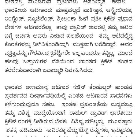
ದೇಶದಲ್ಲಿ ಮೂಡಿರುವ ಪ್ರತಿಭೆಗಳು ಅಸಂಖ್ಯಾತ. ಕೇವಲ
ಭಾರತೀಯ ಆಟಗಾರರು ಮಾತ್ರವಲ್ಲದೆ ಪಾಕಿಸ್ತಾನ, ಆಸ್ಟ್ರೇಲಿಯಾ,
ಇಂಗ್ಲೆಂಡ್, ನ್ಯೂಜಿಲೆಂಡ್, ಶ್ರೀಲಂಕಾ ಹೀಗೆ ಪ್ರತೀ ಕ್ರಿಕೆಟ್ ಪ್ರಧಾನ
ದೇಶಗಳ ಆಟಗಾರರೆಲ್ಲಾ ತಾವು ದ್ರಾವಿಡ್ ಅವರಲ್ಲಿ ತಮ್ಮ ಆಟದ
ಬಗ್ಗೆ ಚರ್ಚಿಸಿ ಅವರು ನೀಡಿದ ಸಲಹೆಯಿಂದ ತಮ್ಮ ಆಟದಲ್ಲಿದ್ದ
ಕೊರತೆಗಳನ್ನು ನೀಗಿಸಿಕೊಂಡಿದ್ದಾಗಿ ಮುಕ್ತವಾಗಿ ಬರೆದಿದ್ದಾರೆ. ಅವರ
ವ್ಯಕ್ತಿತ್ವವನ್ನು ಗೌರವಿಸದ ಕ್ರಿಕೆಟ್ಟಿಗರೇ ಇಲ್ಲ ಎಂದರೂ ತಪ್ಪಿಲ್ಲ. ಮುಂದೆ
ಹಲವು ಒತ್ತಾಯಗಳ ದೆಸೆಯಿಂದ ಭಾರತದ ಕ್ರಿಕೆಟ್ ತಂಡದ
ತರಬೇತುದಾರರಾಗಿ ಜವಾಬ್ಧಾರಿ ನಿರ್ವಹಿಸಿದರು.
ಭಾರತದ ಅಸಾಮಾನ್ಯ ಆಟಗಾರ ಸಚಿನ್ ತೆಂಡುಲ್ಕರ್ ತಾಂಡವ
ಪ್ರದರ್ಶನದ ದೀರ್ಘಾವಧಿಯಲ್ಲಿ ಎಂತಹ ಆಟಗಾರನ ಸಾಧನೆಗಳು
ಕಳೆಗುಂದುವುದೂ ಸಹಜ. ಇಂತಹ ಪ್ರಖಂಡತೆಯ ಮಧ್ಯದಲ್ಲೂ
ತಮ್ಮ ವಿಶಿಷ್ಟ ಮುದ್ರೆಯೊಂದಿಗೆ ರಾಹುಲ್ ದ್ರಾವಿಡ್ ಭಾರತೀಯ
ಕ್ರಿಕೆಟ್ ರಂಗಕ್ಕೆ ನೀಡಿರುವ ಬೆಳಕು ವಿಶಿಷ್ಟ ಮೌಲ್ಯದ್ದು. ಮೂವತ್ತಾರು
ಶತಕ, ಹದಿಮೂರು ಸಾವಿರಕ್ಕೂ ಹೆಚ್ಚು ಟೆಸ್ಟ್ ರನ್ನುಗಳು, ಇನ್ನೂರಕ್ಕೂ