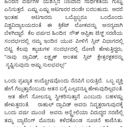
ಹಿಂದಿನ ವರ್ಷಗಳ ಯಶಸ್ಸಿನ ನಿಜವಾದ ಸಾರ್ಥಕತೆಯ ಗುಟ್ಟು
ಎನಿಸುತ್ತದೆ. ಎಷ್ಟು ಎಷ್ಟು ಆಟಗಾರರ ದಂಡೇ ಬರಬಹುದು. ಆದರೆ
ಇಂತಹ ಆಟಗಾರರು ಒಬ್ಬೊಬ್ಬರೂ ಒಂದೊಂದು
ವಿಶ್ವವಿದ್ಯಾಲಯದಂತೆ ಈ ಕ್ರಿಕೆಟ್ ಲೋಕವನ್ನು ಅನನ್ಯವಾಗಿ
ಬೆಳಗಿದ್ದಾರೆ. ಕೆಲ ವರ್ಷದ ಹಿಂದಿನ ಸೌತ್ ಆಫ್ರಿಕಾ ಟೆಸ್ಟ್ ಸರಣಿಯ
ಸಂದರ್ಭದಲ್ಲಿ ನಮ್ಮ ಇಂದಿನ ಯುವ ಪೀಳಿಗೆ ಸ್ಲಿಪ್ ವಿಭಾಗದಲ್ಲಿ
ಬಿಟ್ಟ ಕೆಲವು ಕ್ಯಾಚುಗಳ ಸಂದರ್ಭದಲ್ಲಿ ದೋಣಿ ಹೇಳುತ್ತಿದ್ದರು,
“ನಾವು ದ್ರಾವಿಡ್, ಲಕ್ಷ್ಮಣ್ ಅಂತಹ ಸ್ಲಿಪ್ ಕ್ಷೇತ್ರರಕ್ಷಕರನ್ನು
ಸೃಷ್ಟಿಸುವುದು ಅಷ್ಟು ಸುಲಭವಲ್ಲ!”
ಒಂದು ಪ್ರಖ್ಯಾತ ಉದ್ಘೋಷವೊಂದು ನೆನಪಿಗೆ ಬರುತ್ತಿದೆ. ಒಬ್ಬ ವ್ಯಕ್ತಿ
ಹೇಗೆ ಗೆಲ್ಲುತ್ತಾನೆಂಬುದು ಆತನ ಬಗ್ಗೆ ಎಲ್ಲವನ್ನೂ ಹೇಳುವುದಿಲ್ಲವಂತೆ.
ಆತ ಹೇಗೆ ಸೋಲನ್ನೂ ಸ್ವೀಕರಿಸುತ್ತಾನೆ ಎಂಬುದು ಬಹಳಷ್ಟು
ಹೇಳುತ್ತದಂತೆ. ರಾಹುಲ್ ದ್ರಾವಿಡ್ ಅವರು ನಿವೃತ್ತರಾಗುವುದಕ್ಕೆ
ಒಂದು ವರ್ಷ ಮುಂಚೆ ಅವರು ಆಸ್ಟ್ರೇಲಿಯಾ ವಿರುದ್ಧದ ಸರಣಿಲ್ಲಿ
ತಮ್ಮ ಬ್ಯಾಟಿಂಗ್ ಮೊನಚು ಕಳೆದಕೊಂಡ ಸೂಚನೆ ಕಾಣಿಸಿತು.