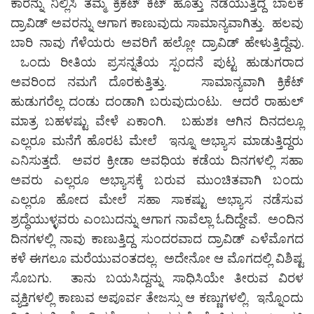
ಕಾರನ್ನು ನಿಲ್ಲಿಸಿ ತಮ್ಮ ಕ್ರಿಕೆಟ್ ಕಿಟ್ ಹೊತ್ತು ನಡೆಯುತ್ತಿದ್ದ ಬಾಲಕ
ದ್ರಾವಿಡ್ ಅವರನ್ನು ಆಗಾಗ ಕಾಣುವುದು ಸಾಮಾನ್ಯವಾಗಿತ್ತು. ಹಲವು
ಬಾರಿ ನಾವು ಗೆಳೆಯರು ಅವರಿಗೆ ಹಲ್ಲೋ ದ್ರಾವಿಡ್ ಹೇಳುತ್ತಿದ್ದೆವು.
ಒಂದು ರೀತಿಯ ಪ್ರಸನ್ನತೆಯ ಸ್ಪಂದನೆ ಪುಟ್ಟ ಹುಡುಗರಾದ
ಅವರಿಂದ ನಮಗೆ ದೊರಕುತ್ತಿತ್ತು. ಸಾಮಾನ್ಯವಾಗಿ ಕ್ರಿಕೆಟ್
ಹುಡುಗರೆಲ್ಲ ದಂಡು ದಂಡಾಗಿ ಬರುವುದುಂಟು. ಆದರೆ ರಾಹುಲ್
ಮಾತ್ರ ಬಹಳಷ್ಟು ವೇಳೆ ಏಕಾಂಗಿ. ಬಹುಶಃ ಆಗಿನ ದಿನದಲ್ಲೂ
ಎಲ್ಲರೂ ಮನೆಗೆ ಹೊರಟ ಮೇಲೆ ಇನ್ನೂ ಅಭ್ಯಾಸ ಮಾಡುತ್ತಿದ್ದರು
ಎನಿಸುತ್ತದೆ. ಅವರ ಕ್ರೀಡಾ ಅವಧಿಯ ಕಡೆಯ ದಿನಗಳಲ್ಲಿ ಸಹಾ
ಅವರು ಎಲ್ಲರೂ ಅಭ್ಯಾಸಕ್ಕೆ ಬರುವ ಮುಂಚಿತವಾಗಿ ಬಂದು
ಎಲ್ಲರೂ ಹೋದ ಮೇಲೆ ಸಹಾ ಸಾಕಷ್ಟು ಅಭ್ಯಾಸ ನಡೆಸುವ
ಶ್ರದ್ಧೆಯುಳ್ಳವರು ಎಂಬುದನ್ನು ಆಗಾಗ ನಾವೆಲ್ಲಾ ಓದಿದ್ದೇವೆ. ಅಂದಿನ
ದಿನಗಳಲ್ಲಿ ನಾವು ಕಾಣುತ್ತಿದ್ದ ಸುಂದರವಾದ ದ್ರಾವಿಡ್ ಎಳೆಮೊಗದ
ಕಳೆ ಈಗಲೂ ಮರೆಯುವಂತದಲ್ಲ. ಅದೇನೋ ಆ ಮೊಗದಲ್ಲಿ ವಿಶಿಷ್ಟ
ಸೊಬಗು. ತಾನು ಬಯಸಿದ್ದನ್ನು ಸಾಧಿಸಿಯೇ ತೀರುವ ವಿರಳ
ವ್ಯಕ್ತಿಗಳಲ್ಲಿ ಕಾಣುವ ಅಪೂರ್ವ ತೇಜಸ್ಸು ಆ ಕಣ್ಣುಗಳಲ್ಲಿ. ಇನ್ನೊಂದು