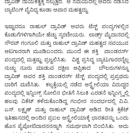
ದ್ರಾವಿಡ್ ನಾಯಕತ್ವಕ್ಕೆ ಸಲ್ಲುತ್ತದೆ. ಆ ಸಮಯದಲ್ಲಿ ಅವರು ನಡೆಸಿದ
ಬ್ಯಾಟಿಂಗ್ ವೈವಿಧ್ಯ ಕೂಡಾ ಅಪಾರ ಮಹತ್ವದ್ದು.
ಇಷ್ಟಾದರೂ ರಾಹುಲ್ ದ್ರಾವಿಡ್ ಅವರು ಟೆಸ್ಟ್ ಪಂದ್ಯಗಳಲ್ಲಿನ
ಕೊಡುಗೆಗಳಿಗಾಗಿಯೇ ಹೆಚ್ಚು ಸ್ಮರಣೀಯರು. ಲಾರ್ಡ್ಸ್ ಮೈದಾನದಲ್ಲಿ
ಸೌರವ್ ಗಂಗೂಲಿ ಮತ್ತು ರಾಹುಲ್ ದ್ರಾವಿಡ್ ಮಹತ್ವದ ನವಯುವ
ಆಟಗಾರರಾಗಿ ಮೂಡಿಬಂದರು. ಮುಂದೆ ಈ ಶಕ್ತಿ ವಾಂಡರರ್ಸ್
ಪಂದ್ಯದಲ್ಲಿ ಮತ್ತಷ್ಟು ಪ್ರಜ್ವಲಿಸಿತು. ವಿಶ್ವ ಪ್ರಸಿದ್ಧ ಬ್ಯಾಟುಗಾರರನ್ನೆಲ್ಲ
ನುಚ್ಚು ನೂರು ಮಾಡುವ ದಕ್ಷಿಣ ಆಫ್ರಿಕಾದ ಬೌಲರುಗಳನ್ನೂ
ದ್ರಾವಿಡ್ ಅವರ ಶಕ್ತಿ ವಾಂಡರರ್ಸ್ ಟೆಸ್ಟ್ ಪಂದ್ಯದಲ್ಲಿ ಪ್ರಪ್ರಥಮ
ಬಾರಿಗೆ ಮಣಿಸಿತು. ಕಲ್ಕತ್ತೆಯಲ್ಲಿ ನಡೆದ ಆಸ್ಟ್ರೇಲಿಯಾ ವಿರುದ್ಧದ
ಪಂದ್ಯದಲ್ಲಿ ಇನ್ನಿಂಗ್ಸ್ ಸೋಲಿನ ಭೀತಿಗೆ ಸಿಲುಕಿ ಎರಡನೆ ಇನ್ನಿಂಗ್ಸ್ನಲ್ಲಿ
ಹಲವು ವಿಕೆಟ್ ಕಳೆದುಕೊಂಡಿದ್ದ ಗಂಭೀರ ಸಂದರ್ಭದಲ್ಲಿ ವಿ.ವಿ.
ಎಸ್. ಲಕ್ಷ್ಮಣ್ ಮತ್ತು ರಾಹುಲ್ ದ್ರಾವಿಡ್ ಆಡಿದ ರೀತಿ ಕ್ರಿಕೆಟ್
ಇತಿಹಾಸದಲ್ಲಿ ಅಂದಿನ ಪ್ರಬಲ ಆಸ್ಟ್ರೇಲಿಯಾಕ್ಕೆ ಭಾರತವನ್ನು ಒಂದು
ಹೊಸ ಪೈಪೋಟಿದಾರನನನ್ನಾಗಿ ಸಮರ್ಥವಾಗಿ ಬಿಂಬಿಸಿತು. ಅದು