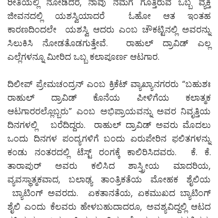
ರೀತಿಯಲ್ಲಿ ನೋಡಿದರೆ, ನಾವು ನಮಗೆ ಗೊತ್ತಿರುವ ಒಬ್ಬ ವ್ಯಕ್ತಿ
ಜೀವನದಲ್ಲಿ ಯಶಸ್ವಿಯಾದರೆ ಓಹೋ ಆತ ಇಂತಹ
ಕಾರಣದಿಂದಲೇ ಯಶಸ್ವಿ ಆದರು ಎಂಬ ಚೌಕಟ್ಟಿನಲ್ಲಿ ಅವರನ್ನು
ಸಿಲುಕಿಸಿ ನೋಡತೊಡಗುತ್ತೇವೆ. ರಾಹುಲ್ ದ್ರಾವಿಡ್ ಎಲ್ಲ
ಎಲ್ಲೆಗಳನ್ನೂ ಮೀರಿದ ಒಬ್ಬ ಕಲಾಪೂರ್ಣ ಆಟಗಾರ.
ದಿಲೀಪ್ ಪ್ರೇಮಚಂದ್ರನ್ ಎಂಬ ಕ್ರಿಕೆಟ್ ವ್ಯಾಖ್ಯಾನಗರರು “ಬಹುಶಃ
ರಾಹುಲ್ ದ್ರಾವಿಡ್ ಕೊನೆಯ ಪೀಳಿಗೆಯ ಕಲಾತ್ಮಕ
ಆಟಗಾರರಲ್ಲೊಬ್ಬರು” ಎಂಬ ಅಭಿಪ್ರಾಯವನ್ನು ಅವರ ನಿವೃತ್ತಿಯ
ದಿನಗಳಲ್ಲಿ ಬರೆದಿದ್ದರು. ರಾಹುಲ್ ದ್ರಾವಿಡ್ ಅವರು ಮೊದಲು
ಒಂದು ದಿನಗಳ ಪಂದ್ಯಗಳಿಗೆ ಬಂದು ಏರುಪೇರಿನ ಫಲಿತಗಳನ್ನು
ಕಂಡು ನಂತರದಲ್ಲಿ ಟೆಸ್ಟ್ ರಂಗಕ್ಕೆ ಕಾಲಿರಿಸಿದವರು. ಕೆ. ಕೆ.
ತಾರಾಪುರ್ ಅವರು ಕಲಿಸಿದ ಶಾಸ್ತ್ರೀಯ ಮಾದರಿಯ,
ವ್ಯವಸ್ಥಾತ್ಮಕವಾದ, ಬಲಾಢ್ಯ ತಾಂತ್ರಿಕತೆಯ ಮೋಹಕ ಶೈಲಿಯ
ಬ್ಯಾಟಿಂಗ್ ಅವರದು. ಏಕತಾನತೆಯ, ಏಕಮುಖದ ಬ್ಯಾಟಿಂಗ್
ಶೈಲಿ ಎಂದು ಕೆಲವರು ಹೇಳಬಹುದಾದರೂ, ಅವಶ್ಯವಿದ್ದಲ್ಲಿ ಆಟದ