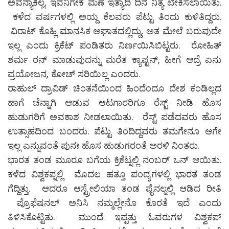
ಅವನ್ಯಾಕಿಲ್ಲ, ಇವನಿಗೇಕೆ ಮಣೆ ಇತ್ಯಾದಿ ದಿನ ನಿತ್ಯ ಟೀಕಿಸಲಾಯಿತು.
ಕಳೆದ ವರ್ಷಗಳಲ್ಲಿ ಅಯ್ದ ಕೆಲವರು ಪೆಟ್ಟು ತಿಂದು ಕುಳಿತಿದ್ದರು.
ವಿರಾಟ್ ಕೊಹ್ಲಿ ಮಾನಸಿಕ ಆಘಾತದಲ್ಲಿದ್ದು, ಅತ ಮೇಲೆ ಬರುವುದೇ
ಇಲ್ಲ ಎಂದು ಕ್ರಿಕೆಟ್ ಪಂಡಿತರು ನಿರ್ಣಯಿಸಿಬಿಟ್ಟರು. ರೋಹಿತ್
ಶರ್ಮ ರನ್ ಮಾಡುವುದನ್ನು ಮರೆತ ಕ್ಯಾಪ್ಟನ್, ಹೀಗೆ ಆದ್ರೆ ಏನು
ಪ್ರಯೋಜನ, ಕೋಚ್ ಸರಿಯಿಲ್ಲ ಎಂದರು.
ರಾಹುಲ್ ದ್ರಾವಿಡ್ ಚಿಂತನೆಯಿಂದ ಹಿಂದೆಂದೂ ದೇಶ ಕಂಡಿಲ್ಲದ
ಹಾಗೆ ಚೆನ್ನಾಗಿ ಆಡುವ ಆಟಗಾರರಿಗೂ ರೆಸ್ಟ್ ನೀಡಿ ಹೊಸ
ಹುಡುಗರಿಗೆ ಅವಕಾಶ ನೀಡಲಾಯಿತು. ರೆಸ್ಟ್ ಪಡೆದವರು ಹೊಸ
ಉತ್ಸಾಹದಿಂದ ಬಂದರು. ಪೆಟ್ಟು ತಿಂದಿದ್ದವರು ತಮಗೇನೂ ಆಗೇ
ಇಲ್ಲ ಎನ್ನುವಂತೆ ಪುನಃ ಹೊಸ ಹುಡುಗರಂತೆ ಅರಳಿ ನಿಂತರು.
ಭಾರತ ತಂಡ ಮೂರೂ ಬಗೆಯ ಕ್ರಿಕೆಟ್ನಲ್ಲಿ ನಂಬರ್ ಒನ್ ಆಯಿತು.
ಕಳೆದ ವಿಶ್ವಕಪ್ನಲ್ಲಿ ಮೊದಲ ಹತ್ತೂ ಪಂದ್ಯಗಳಲ್ಲಿ ಭಾರತ ತಂಡ
ಗೆದ್ದಿತ್ತು. ಆದರೂ ಆಸ್ಟ್ರೇಲಿಯಾ ತಂಡ ಫೈನಲ್ನಲ್ಲಿ ಆಡಿದ ರೀತಿ
ಪ್ರೊಫೆಷನಲ್ ಅನಿಸಿ ನಮ್ಮಲ್ಲೇನೊ ಕೊರತೆ ಇದೆ ಎಂದು
ತಿಳಿಸಿಕೊಟ್ಟಿತು. ಮುಂದೆ ಇಪ್ಪತ್ತು ಓವರುಗಳ ವಿಶ್ವಕಪ್