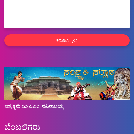
ಕಳುಹಿಸಿ
ಚಿತ್ರ ಕೃಪೆ: ಎಂ.ಪಿ.ಎಂ. ನಟರಾಜಯ್ಯ
ಬೆಂಬಲಿಗರು