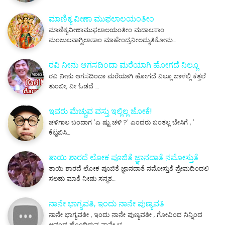
ಮಾಣಿಕ್ಯ ವೀಣಾ ಮುಫಲಾಲಯಂತೀಂ
ಮಾಣಿಕ್ಯವೀಣಾಮುಫಲಾಲಯಂತೀಂ ಮದಾಲಸಾಂ
ಮಂಜುಲವಾಗ್ವಿಲಾಸಾಂ ಮಾಹೇಂದ್ರನೀಲದ್ಯುತಿಕೋಮ…
ರವಿ ನೀನು ಆಗಸದಿಂದಾ ಮರೆಯಾಗಿ ಹೋಗದೆ ನಿಲ್ಲೂ
ರವಿ ನೀನು ಆಗಸದಿಂದಾ ಮರೆಯಾಗಿ ಹೋಗದೆ ನಿಲ್ಲೂ ಬಾಳಲ್ಲಿ ಕತ್ತಲೆ
ತುಂಬೀ, ನೀ ಓಡದೆ …
ಇವರು ಮೆಚ್ಚುವ ವಸ್ತು ಇಲ್ಲಿಲ್ಲ ಜೋಕೆ!
ಚಳಿಗಾಲ ಬಂದಾಗ 'ಎ ಷ್ಟು ಚಳಿ ?' ಎಂದರು ಬಂತಲ್ಲ ಬೇಸಿಗೆ , '
ಕೆಟ್ಟಬಿಸಿ…
ತಾಯಿ ಶಾರದೆ ಲೋಕ ಪೂಜಿತೆ ಜ್ಞಾನದಾತೆ ನಮೋಸ್ತುತೆ
ತಾಯಿ ಶಾರದೆ ಲೋಕ ಪೂಜಿತೆ ಜ್ಞಾನದಾತೆ ನಮೋಸ್ತುತೆ ಪ್ರೇಮದಿಂದಲಿ
ಸಲಹು ಮಾತೆ ನೀಡು ಸನ್ಮತ…
ನಾನೇ ಭಾಗ್ಯವತಿ, ಇಂದು ನಾನೇ ಪುಣ್ಯವತಿ
ನಾನೇ ಭಾಗ್ಯವತೀ , ಇಂದು ನಾನೇ ಪುಣ್ಯವತೀ , ಗೋವಿಂದ ನಿನ್ನಿಂದ
ಆನಂದ ಹೊಂದಿರುವ ನಾನೇ ಭ…