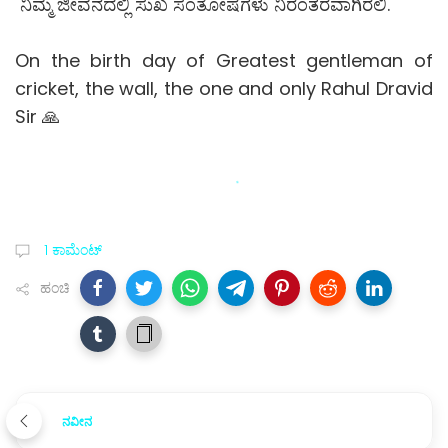
ನಿಮ್ಮ ಜೀವನದಲ್ಲಿ ಸುಖ ಸಂತೋಷಗಳು ನಿರಂತರವಾಗಿರಲಿ.
On the birth day of Greatest gentleman of
cricket, the wall, the one and only Rahul Dravid
Sir 🙏
1 ಕಾಮೆಂಟ್
ಹಂಚಿ
ನವೀನ