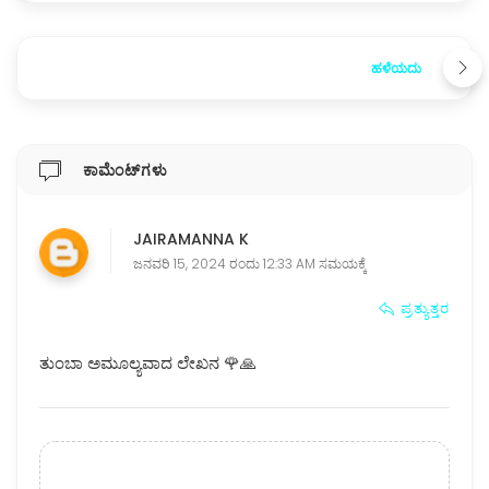
ಹಳೆಯದು
ಕಾಮೆಂಟ್‌ಗಳು
JAIRAMANNA K
ಜನವರಿ 15, 2024 ರಂದು 12:33 AM ಸಮಯಕ್ಕೆ
ಪ್ರತ್ಯುತ್ತರ
ತುಂಬಾ ಅಮೂಲ್ಯವಾದ ಲೇಖನ 🌹🙏