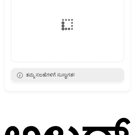
ತಮ್ಮ ಸಲಹೆಗಳಿಗೆ ಸುಸ್ವಾಗತ!