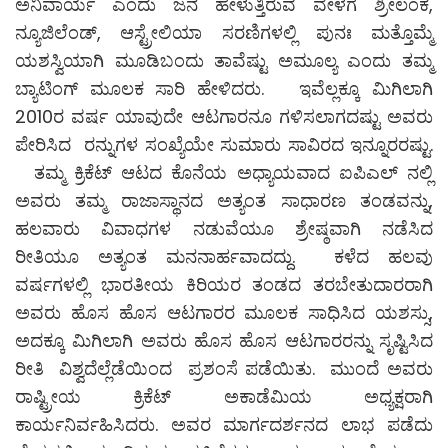
ಅನಿವಾರ್ಯ ಎಂದು ಜನ ಹೇಳುತ್ತಿರುವ ವೇಳೆಗೆ ಶ್ರೀಲಂಕ,
ನ್ಯೂಜಿಲೆಂಡ್, ಆಸ್ಟ್ರೇಲಿಯಾ ಸರಣಿಗಳಲ್ಲಿ ಪುನಃ ಮತ್ತೊಮ್ಮೆ
ಯಶಸ್ವಿಯಾಗಿ ಮೂಡಿಬಂದು ತಾವೆಷ್ಟು ಅಮೂಲ್ಯ ಎಂದು ತಮ್ಮ
ಬ್ಯಾಟಿಂಗ್ ಮೂಲಕ ಸಾರಿ ಹೇಳಿದರು. ಇವೆಲ್ಲಕ್ಕೂ ಮಿಗಿಲಾಗಿ
2010ರ ವರ್ಷ ಯಾವುದೇ ಆಟಗಾರನೂ ಗಳಿಸಲಾಗದಷ್ಟು ಅವರು
ಪೇರಿಸಿದ ರನ್ನುಗಳ ಸಂಖ್ಯೆಯೇ ಸುಮಾರು ಸಾವಿರದ ಇನ್ನೂರರಷ್ಟು.
ತಮ್ಮ ಕ್ರಿಕೆಟ್ ಆಟದ ಕೊನೆಯ ಅಧ್ಯಾಯವಾದ ಐಪಿಎಲ್ ನಲ್ಲಿ
ಅವರು ತಮ್ಮ ರಾಜಾಸ್ಥಾನದ ಅತ್ಯಂತ ಸಾಧಾರಣ ತಂಡವನ್ನು,
ಹಲವಾರು ವಿವಾಧಗಳ ನಡುವೆಯೂ ಶ್ರೇಷ್ಠವಾಗಿ ನಡೆಸಿದ
ರೀತಿಯೂ ಅತ್ಯಂತ ಮನನಾರ್ಹವಾದದ್ದು. ಕಳೆದ ಹಲವು
ವರ್ಷಗಳಲ್ಲಿ ಭಾರತೀಯ ಕಿರಿಯರ ತಂಡದ ತರಬೇತುದಾರರಾಗಿ
ಅವರು ಹೊಸ ಹೊಸ ಆಟಗಾರರ ಮೂಲಕ ಸಾಧಿಸಿದ ಯಶಸ್ಸು,
ಅದಕ್ಕೂ ಮಿಗಿಲಾಗಿ ಅವರು ಹೊಸ ಹೊಸ ಆಟಗಾರರನ್ನು ಸೃಷ್ಟಿಸಿದ
ರೀತಿ ವಿಶ್ವದೆಲ್ಲೆಡೆಯಿಂದ ಪ್ರಶಂಸೆ ಪಡೆಯಿತು. ಮುಂದೆ ಅವರು
ರಾಷ್ಟ್ರೀಯ ಕ್ರಿಕೆಟ್ ಅಕಾಡೆಮಿಯ ಅಧ್ಯಕ್ಷರಾಗಿ
ಕಾರ್ಯನಿರ್ವಹಿಸಿದರು. ಅವರ ಮಾರ್ಗದರ್ಶನದ ಲಾಭ ಪಡೆದು