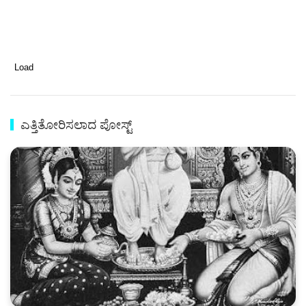
Load
ಎತ್ತಿತೋರಿಸಲಾದ ಪೋಸ್ಟ್