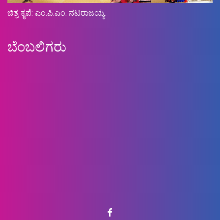
ಚಿತ್ರ ಕೃಪೆ: ಎಂ.ಪಿ.ಎಂ. ನಟರಾಜಯ್ಯ
ಬೆಂಬಲಿಗರು