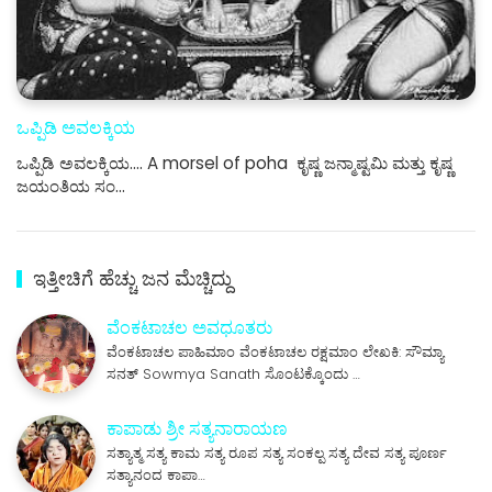
ಒಪ್ಪಿಡಿ ಅವಲಕ್ಕಿಯ
ಒಪ್ಪಿಡಿ ಅವಲಕ್ಕಿಯ.... A morsel of poha ಕೃಷ್ಣ ಜನ್ಮಾಷ್ಟಮಿ ಮತ್ತು ಕೃಷ್ಣ
ಜಯಂತಿಯ ಸಂ…
ಇತ್ತೀಚಿಗೆ ಹೆಚ್ಚು ಜನ ಮೆಚ್ಚಿದ್ದು
ವೆಂಕಟಾಚಲ ಅವಧೂತರು
ವೆಂಕಟಾಚಲ ಪಾಹಿಮಾಂ ವೆಂಕಟಾಚಲ ರಕ್ಷಮಾಂ ಲೇಖಕಿ: ಸೌಮ್ಯಾ
ಸನತ್ Sowmya Sanath ಸೊಂಟಕ್ಕೊಂದು …
ಕಾಪಾಡು ಶ್ರೀ ಸತ್ಯನಾರಾಯಣ
ಸತ್ಯಾತ್ಮ ಸತ್ಯ ಕಾಮ ಸತ್ಯ ರೂಪ ಸತ್ಯ ಸಂಕಲ್ಪ ಸತ್ಯ ದೇವ ಸತ್ಯ ಪೂರ್ಣ
ಸತ್ಯಾನಂದ ಕಾಪಾ…