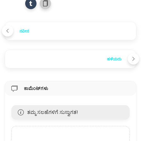
ನವೀನ
ಹಳೆಯದು
ಕಾಮೆಂಟ್‌ಗಳು
ತಮ್ಮ ಸಲಹೆಗಳಿಗೆ ಸುಸ್ವಾಗತ!