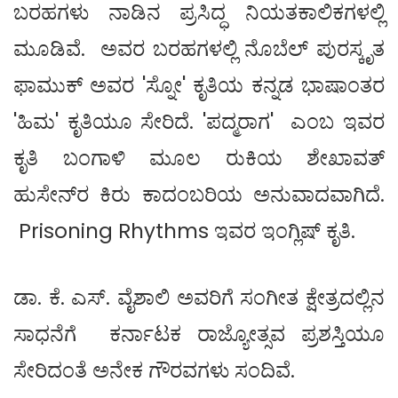
ಬರಹಗಳು ನಾಡಿನ ಪ್ರಸಿದ್ಧ ನಿಯತಕಾಲಿಕಗಳಲ್ಲಿ
ಮೂಡಿವೆ. ಅವರ ಬರಹಗಳಲ್ಲಿ ನೊಬೆಲ್ ಪುರಸ್ಕೃತ
ಫಾಮುಕ್ ಅವರ 'ಸ್ನೋ' ಕೃತಿಯ ಕನ್ನಡ ಭಾಷಾಂತರ
'ಹಿಮ' ಕೃತಿಯೂ ಸೇರಿದೆ. 'ಪದ್ಮರಾಗ' ಎಂಬ ಇವರ
ಕೃತಿ ಬಂಗಾಳಿ ಮೂಲ ರುಕಿಯ ಶೇಖಾವತ್
ಹುಸೇನ್‌ರ ಕಿರು ಕಾದಂಬರಿಯ ಅನುವಾದವಾಗಿದೆ.
Prisoning Rhythms ಇವರ ಇಂಗ್ಲಿಷ್ ಕೃತಿ.
ಡಾ. ಕೆ. ಎಸ್. ವೈಶಾಲಿ ಅವರಿಗೆ ಸಂಗೀತ ಕ್ಷೇತ್ರದಲ್ಲಿನ
ಸಾಧನೆಗೆ ಕರ್ನಾಟಕ ರಾಜ್ಯೋತ್ಸವ ಪ್ರಶಸ್ತಿಯೂ
ಸೇರಿದಂತೆ ಅನೇಕ ಗೌರವಗಳು ಸಂದಿವೆ.