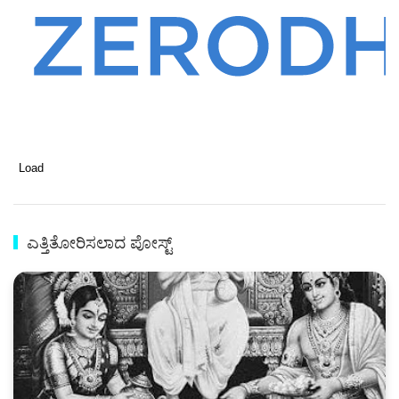
Load
ಎತ್ತಿತೋರಿಸಲಾದ ಪೋಸ್ಟ್