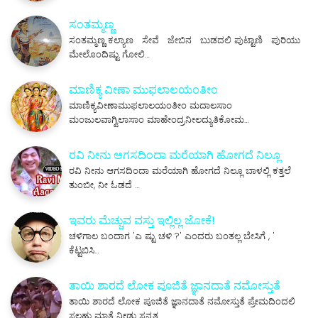
ಸಂತಮ್ಮಣ್ಣ
ಸಂತಮ್ಮಣ್ಣ ಕಲ್ಯಾಣ ಸೇವೆ ಜೇಬಿನ ಬುಡದಲಿ ಪುಟ್ಟಾಣಿ ಪುರಿಯು
ಮೇಲೊಂದಿಷ್ಟು ಗೋಲಿ…
ಮಾಣಿಕ್ಯ ವೀಣಾ ಮುಫಲಾಲಯಂತೀಂ
ಮಾಣಿಕ್ಯವೀಣಾಮುಫಲಾಲಯಂತೀಂ ಮದಾಲಸಾಂ
ಮಂಜುಲವಾಗ್ವಿಲಾಸಾಂ ಮಾಹೇಂದ್ರನೀಲದ್ಯುತಿಕೋಮ…
ರವಿ ನೀನು ಆಗಸದಿಂದಾ ಮರೆಯಾಗಿ ಹೋಗದೆ ನಿಲ್ಲೂ
ರವಿ ನೀನು ಆಗಸದಿಂದಾ ಮರೆಯಾಗಿ ಹೋಗದೆ ನಿಲ್ಲೂ ಬಾಳಲ್ಲಿ ಕತ್ತಲೆ
ತುಂಬೀ, ನೀ ಓಡದೆ …
ಇವರು ಮೆಚ್ಚುವ ವಸ್ತು ಇಲ್ಲಿಲ್ಲ ಜೋಕೆ!
ಚಳಿಗಾಲ ಬಂದಾಗ 'ಎ ಷ್ಟು ಚಳಿ ?' ಎಂದರು ಬಂತಲ್ಲ ಬೇಸಿಗೆ , '
ಕೆಟ್ಟಬಿಸಿ…
ತಾಯಿ ಶಾರದೆ ಲೋಕ ಪೂಜಿತೆ ಜ್ಞಾನದಾತೆ ನಮೋಸ್ತುತೆ
ತಾಯಿ ಶಾರದೆ ಲೋಕ ಪೂಜಿತೆ ಜ್ಞಾನದಾತೆ ನಮೋಸ್ತುತೆ ಪ್ರೇಮದಿಂದಲಿ
ಸಲಹು ಮಾತೆ ನೀಡು ಸನ್ಮತ…