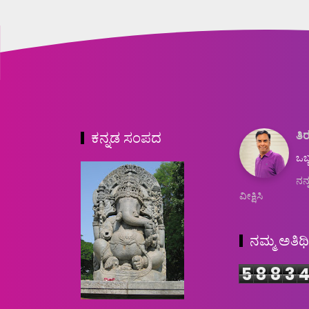
ತಿರ
ಕನ್ನಡ ಸಂಪದ
ಒಬ್
ನನ್
ವೀಕ್ಷಿಸಿ
ನಮ್ಮ ಅತಿಥ
5
8
8
3