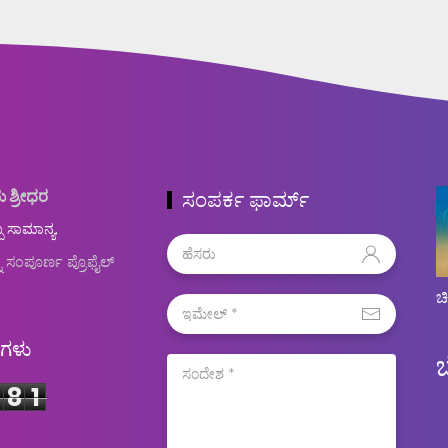
ು ಶ್ರೀಧರ
ಸಂಪರ್ಕ ಫಾರ್ಮ್
ಬ ಸಾಮಾನ್ಯ.
ನ ಸಂಪೂರ್ಣ ಪ್ರೊಫೈಲ್
ಚ
ಿಗಳು
4
8
1