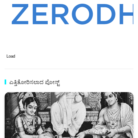
Load
ಎತ್ತಿತೋರಿಸಲಾದ ಪೋಸ್ಟ್