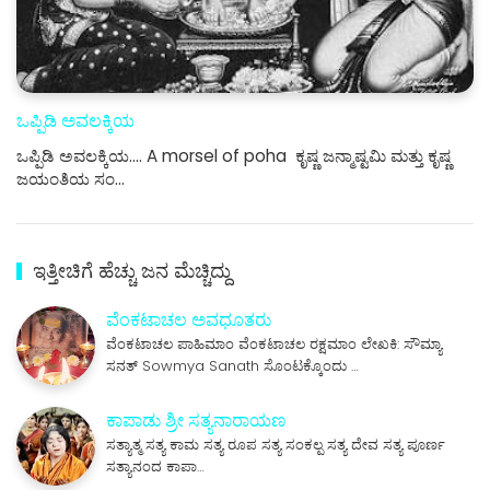
ಒಪ್ಪಿಡಿ ಅವಲಕ್ಕಿಯ
ಒಪ್ಪಿಡಿ ಅವಲಕ್ಕಿಯ.... A morsel of poha ಕೃಷ್ಣ ಜನ್ಮಾಷ್ಟಮಿ ಮತ್ತು ಕೃಷ್ಣ
ಜಯಂತಿಯ ಸಂ…
ಇತ್ತೀಚಿಗೆ ಹೆಚ್ಚು ಜನ ಮೆಚ್ಚಿದ್ದು
ವೆಂಕಟಾಚಲ ಅವಧೂತರು
ವೆಂಕಟಾಚಲ ಪಾಹಿಮಾಂ ವೆಂಕಟಾಚಲ ರಕ್ಷಮಾಂ ಲೇಖಕಿ: ಸೌಮ್ಯಾ
ಸನತ್ Sowmya Sanath ಸೊಂಟಕ್ಕೊಂದು …
ಕಾಪಾಡು ಶ್ರೀ ಸತ್ಯನಾರಾಯಣ
ಸತ್ಯಾತ್ಮ ಸತ್ಯ ಕಾಮ ಸತ್ಯ ರೂಪ ಸತ್ಯ ಸಂಕಲ್ಪ ಸತ್ಯ ದೇವ ಸತ್ಯ ಪೂರ್ಣ
ಸತ್ಯಾನಂದ ಕಾಪಾ…