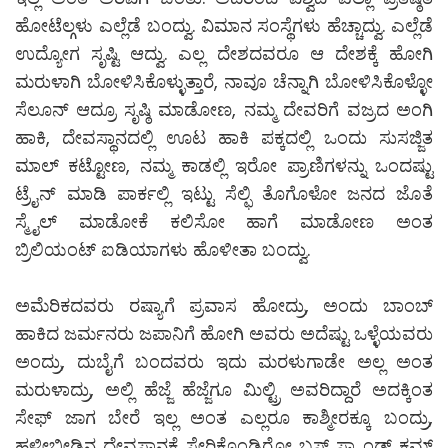
ಹೋಟೆಲ್ಗಳು ಎಲ್ಲೆಡೆ ಬಂದ್ವು. ವಿಮಾನ ಸಂಸ್ಥೆಗಳು ಹೆಚ್ಚಾದ್ವು. ಎಲ್ಲೆಡೆ
ಉದ್ಯೋಗ ಸೃಷ್ಟಿ ಆದ್ವು. ಎಲ್ಲ ದೇಶದವರೂ ಆ ದೇಶಕ್ಕೆ ಹೋಗಿ
ಮರುಳಾಗಿ ಬೋಳಿಸಿಕೊಳ್ಳುತ್ತಾರೆ, ನಾವೂ ಚೆನ್ನಾಗಿ ಬೋಳಿಸಿಕೊಳ್ಳೋ
ಸೆಲೂನ್ ಆದ್ರೂ ಸೃಷ್ಠಿ ಮಾಡೋಣ, ನಮ್ಮ ದೇವರಿಗೆ ವಜ್ರದ ಅಂಗಿ
ಹಾಕಿ, ದೇವಸ್ಥಾನದಲ್ಲಿ ಊಟ ಹಾಕಿ ಪಕ್ಕದಲ್ಲಿ ಒಂದು ಸುಸಜ್ಜಿತ
ಮಾಲ್ ಕಟ್ಟೋಣ, ನಮ್ಮ ಕಾಡಲ್ಲಿ ಇರೋ ಪ್ರಾಣಿಗಳನ್ನು ಒಂದಷ್ಟು
ಟ್ರೈನ್ ಮಾಡಿ ಪಾರ್ಕಲ್ಲಿ ಇಟ್ಟು ಸೆಲ್ಫಿ ತೊಗೊಳೋ ಜನದ ಜೊತೆ
ಸ್ಮೈಲ್ ಮಾಡೋಕೆ ಕಲಿಸೋ ಹಾಗೆ ಮಾಡೋಣ ಅಂತ
ಬ್ರಿಲಿಯಂಟ್ ಐಡಿಯಾಗಳು ಹೊಳೀತಾ ಬಂದ್ವು.
ಅಮೆರಿಕದವರು ರಷ್ಯಾಗೆ ಪ್ರವಾಸ ಹೋದ್ರು, ಅಂದು ಬಾಂಬ್
ಹಾಕಿದ ಜರ್ಮನರು ಜಪಾನಿಗೆ ಹೋಗಿ ಅವರು ಅದೆಷ್ಟು ಒಳ್ಳೆಯವರು
ಅಂದ್ರು, ದುಬೈಗೆ ಬಂದವರು ಇದು ಮರಳುಗಾಡೇ ಅಲ್ಲ ಅಂತ
ಮರುಳಾದ್ರು, ಅಲ್ಲಿ ಹೆಜ್ಜೆ ಹೆಜ್ಜೆಗೂ ಮಿಲ್ಟ್ರಿ ಅವರಿದ್ದಾರೆ ಅದಕ್ಕಿಂತ
ಸೇಫ್ ಜಾಗ ಬೇರೆ ಇಲ್ಲ ಅಂತ ಎಲ್ಲರೂ ಕಾಶ್ಮೀರಕ್ಕೂ ಬಂದ್ರು,
ಹಳೀಬೀಡಿನ ದೇವಸ್ಥಾನಕ್ಕೆ ಸೇರಿಕೊಂಡಿರೋ ಬಸ್ ಸ್ಟ್ಯಾಂಡ್ ಕಮ್