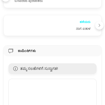
ಬಸವರಾಜ ಪುರಾಣಿಕರು
ಹಳೆಯದು
ನಾಗ ಐತಾಳ
ಕಾಮೆಂಟ್‌ಗಳು
ತಮ್ಮ ಸಲಹೆಗಳಿಗೆ ಸುಸ್ವಾಗತ!