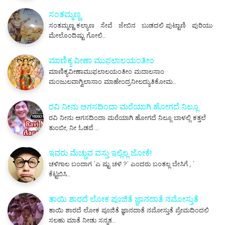
ಸಂತಮ್ಮಣ್ಣ
ಸಂತಮ್ಮಣ್ಣ ಕಲ್ಯಾಣ ಸೇವೆ ಜೇಬಿನ ಬುಡದಲಿ ಪುಟ್ಟಾಣಿ ಪುರಿಯು
ಮೇಲೊಂದಿಷ್ಟು ಗೋಲಿ…
ಮಾಣಿಕ್ಯ ವೀಣಾ ಮುಫಲಾಲಯಂತೀಂ
ಮಾಣಿಕ್ಯವೀಣಾಮುಫಲಾಲಯಂತೀಂ ಮದಾಲಸಾಂ
ಮಂಜುಲವಾಗ್ವಿಲಾಸಾಂ ಮಾಹೇಂದ್ರನೀಲದ್ಯುತಿಕೋಮ…
ರವಿ ನೀನು ಆಗಸದಿಂದಾ ಮರೆಯಾಗಿ ಹೋಗದೆ ನಿಲ್ಲೂ
ರವಿ ನೀನು ಆಗಸದಿಂದಾ ಮರೆಯಾಗಿ ಹೋಗದೆ ನಿಲ್ಲೂ ಬಾಳಲ್ಲಿ ಕತ್ತಲೆ
ತುಂಬೀ, ನೀ ಓಡದೆ …
ಇವರು ಮೆಚ್ಚುವ ವಸ್ತು ಇಲ್ಲಿಲ್ಲ ಜೋಕೆ!
ಚಳಿಗಾಲ ಬಂದಾಗ 'ಎ ಷ್ಟು ಚಳಿ ?' ಎಂದರು ಬಂತಲ್ಲ ಬೇಸಿಗೆ , '
ಕೆಟ್ಟಬಿಸಿ…
ತಾಯಿ ಶಾರದೆ ಲೋಕ ಪೂಜಿತೆ ಜ್ಞಾನದಾತೆ ನಮೋಸ್ತುತೆ
ತಾಯಿ ಶಾರದೆ ಲೋಕ ಪೂಜಿತೆ ಜ್ಞಾನದಾತೆ ನಮೋಸ್ತುತೆ ಪ್ರೇಮದಿಂದಲಿ
ಸಲಹು ಮಾತೆ ನೀಡು ಸನ್ಮತ…