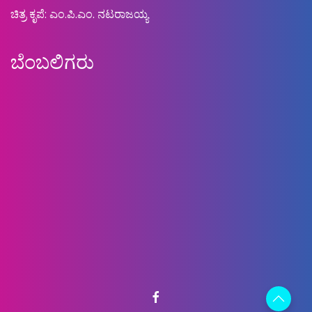
ಚಿತ್ರ ಕೃಪೆ: ಎಂ.ಪಿ.ಎಂ. ನಟರಾಜಯ್ಯ
ಬೆಂಬಲಿಗರು