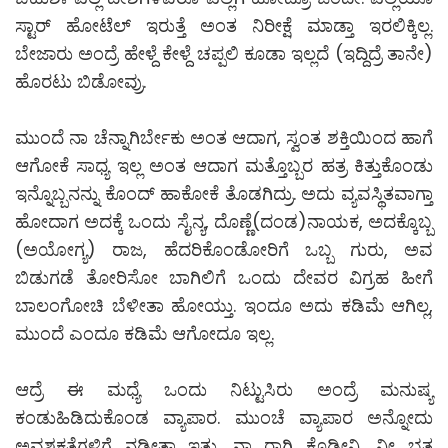
ಸ್ಟಾರ್ ಹೋಟೆಲ್ ಇರುತ್ತೆ ಅಂತ ನಿರೀಕ್ಷೆ ಮಾಡ್ತಾ ಇರಲಿಕ್ಕಿಲ್ಲ.
ಬೇಜಾರು ಅಂದ್ರೆ ಹೇಳ್ದೆ ಕೇಳ್ದೆ ಚಪ್ಪಲಿ ಕೂಡಾ ಇಲ್ಲದೆ (ಇದ್ದಿದ್ರೆ ತಾನೇ)
ಹೊರಟು ಬಿಡೋವ್ರು.
ಮುಂದೆ ನಾ ಚೆನ್ನಾಗಿರ್ಬೇಕು ಅಂತ ಆದಾಗ, ಸ್ವಂತ ಶಕ್ತಿಯಿಂದ ಹಾಗೆ
ಆಗೋಕೆ ಸಾಧ್ಯ ಇಲ್ಲ ಅಂತ ಆದಾಗ ಮತ್ತೊಬ್ಬರ ಹತ್ರ ಕಿತ್ತುಕೊಂಡು
ಇನ್ನೊಬ್ಬನನ್ನು ಕೊಂದ್ ಹಾಕೋಕೆ ತೊಡಗಿದ್ರು. ಅದು ವ್ಯವಸ್ಥಿತವಾಗ್ತಾ
ಹೋದಾಗ ಅದಕ್ಕೆ ಒಂದು ಸೈನ್ಯ, ದೊಣ್ಣೆ(ದಂಡ)ನಾಯಕ, ಅದಕ್ಕೊಬ್ಬ
(ಅಯೋಗ್ಯ) ರಾಜ, ಹೆದರಿಕೊಂಡೋರಿಗೆ ಒಬ್ಬ ಗುರು, ಅವ
ಬಿಡುಗಡೆ ತೋರಿಸೋ ಬಾಗಿಲಿಗೆ ಒಂದು ದೇವರ ವಿಗ್ರಹ ಹೀಗೆ
ಬಾಲಂಗೋಚಿ ಬೆಳೀತಾ ಹೋಯ್ತು. ಇಂದೂ ಅದು ಕಡಿಮೆ ಆಗಿಲ್ಲ,
ಮುಂದೆ ಎಂದೂ ಕಡಿಮೆ ಆಗೋದೂ ಇಲ್ಲ.
ಆದ್ರೆ ಈ ಮಧ್ಯೆ ಒಂದು ನಿಟ್ಟುಸಿರು ಅಂದ್ರೆ ಮನುಷ್ಯ
ಕಂಡುಹಿಡಿದುಕೊಂಡ ವ್ಯಾಪಾರ. ಮುಂಚೆ ವ್ಯಾಪಾರ ಅನ್ನೋದು
ಅವಶ್ಯಕತೆಗಳಿಗೆ ನಡೀತಾ ಇತ್ತು. ನಾ ರಾಗಿ ಕೊಡ್ತೀನಿ, ನೀ ಭತ್ತ