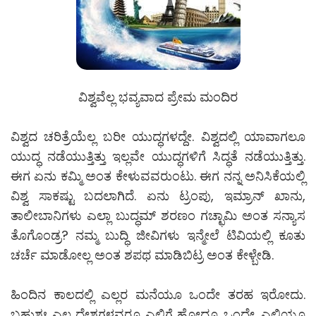
ವಿಶ್ವವೆಲ್ಲ ಭವ್ಯವಾದ ಪ್ರೇಮ ಮಂದಿರ
ವಿಶ್ವದ ಚರಿತ್ರೆಯೆಲ್ಲ ಬರೀ ಯುದ್ಧಗಳದ್ದೇ. ವಿಶ್ವದಲ್ಲಿ ಯಾವಾಗಲೂ
ಯುದ್ಧ ನಡೆಯುತ್ತಿತ್ತು ಇಲ್ಲವೇ ಯುದ್ಧಗಳಿಗೆ ಸಿದ್ಧತೆ ನಡೆಯುತ್ತಿತ್ತು.
ಈಗ ಏನು ಕಮ್ಮಿ ಅಂತ ಕೇಳುವವರುಂಟು. ಈಗ ನನ್ನ ಅನಿಸಿಕೆಯಲ್ಲಿ
ವಿಶ್ವ ಸಾಕಷ್ಟು ಬದಲಾಗಿದೆ. ಏನು ಟ್ರಂಪು, ಇಮ್ರಾನ್ ಖಾನು,
ತಾಲೀಬಾನಿಗಳು ಎಲ್ಲಾ ಬುದ್ಧಮ್ ಶರಣಂ ಗಚ್ಛಾಮಿ ಅಂತ ಸನ್ಯಾಸ
ತೊಗೊಂಡ್ರ? ನಮ್ಮ ಬುದ್ಧಿ ಜೀವಿಗಳು ಇನ್ಮೇಲೆ ಟಿವಿಯಲ್ಲಿ ಕೂತು
ಚರ್ಚೆ ಮಾಡೋಲ್ಲ ಅಂತ ಶಪಥ ಮಾಡಿಬಿಟ್ರ ಅಂತ ಕೇಳ್ಬೇಡಿ.
ಹಿಂದಿನ ಕಾಲದಲ್ಲಿ ಎಲ್ಲರ ಮನೆಯೂ ಒಂದೇ ತರಹ ಇರೋದು.
ಬಹುಶಃ ಎಲ್ಲ ದೇಶಗಳವರೂ ಎಲ್ಲಿಗೆ ಹೋದ್ರೂ ಒಂದೇ. ಎಲ್ಲಿಯೂ