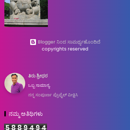
Blogger ನಿಂದ ಸಾಮರ್ಥ್ಯಹೊಂದಿದೆ
copyrights reserved
ತಿರು ಶ್ರೀಧರ
ಒಬ್ಬ ಸಾಮಾನ್ಯ.
ನನ್ನ ಸಂಪೂರ್ಣ ಪ್ರೊಫೈಲ್ ವೀಕ್ಷಿಸಿ
ನಮ್ಮ ಅತಿಥಿಗಳು
5
8
8
9
4
9
4