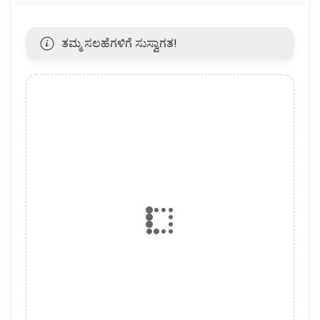
ತಮ್ಮ ಸಲಹೆಗಳಿಗೆ ಸುಸ್ವಾಗತ!