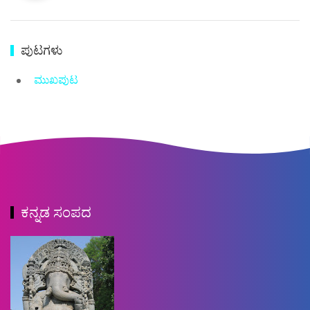
ಪುಟಗಳು
ಮುಖಪುಟ
ಕನ್ನಡ ಸಂಪದ