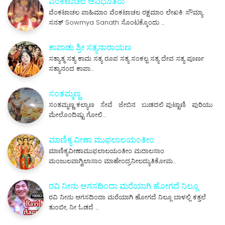
ವೆಂಕಟಾಚಲ ಅವಧೂತರು
ವೆಂಕಟಾಚಲ ಪಾಹಿಮಾಂ ವೆಂಕಟಾಚಲ ರಕ್ಷಮಾಂ ಲೇಖಕಿ: ಸೌಮ್ಯಾ
ಸನತ್ Sowmya Sanath ಸೊಂಟಕ್ಕೊಂದು …
ಕಾಪಾಡು ಶ್ರೀ ಸತ್ಯನಾರಾಯಣ
ಸತ್ಯಾತ್ಮ ಸತ್ಯ ಕಾಮ ಸತ್ಯ ರೂಪ ಸತ್ಯ ಸಂಕಲ್ಪ ಸತ್ಯ ದೇವ ಸತ್ಯ ಪೂರ್ಣ
ಸತ್ಯಾನಂದ ಕಾಪಾ…
ಸಂತಮ್ಮಣ್ಣ
ಸಂತಮ್ಮಣ್ಣ ಕಲ್ಯಾಣ ಸೇವೆ ಜೇಬಿನ ಬುಡದಲಿ ಪುಟ್ಟಾಣಿ ಪುರಿಯು
ಮೇಲೊಂದಿಷ್ಟು ಗೋಲಿ…
ಮಾಣಿಕ್ಯ ವೀಣಾ ಮುಫಲಾಲಯಂತೀಂ
ಮಾಣಿಕ್ಯವೀಣಾಮುಫಲಾಲಯಂತೀಂ ಮದಾಲಸಾಂ
ಮಂಜುಲವಾಗ್ವಿಲಾಸಾಂ ಮಾಹೇಂದ್ರನೀಲದ್ಯುತಿಕೋಮ…
ರವಿ ನೀನು ಆಗಸದಿಂದಾ ಮರೆಯಾಗಿ ಹೋಗದೆ ನಿಲ್ಲೂ
ರವಿ ನೀನು ಆಗಸದಿಂದಾ ಮರೆಯಾಗಿ ಹೋಗದೆ ನಿಲ್ಲೂ ಬಾಳಲ್ಲಿ ಕತ್ತಲೆ
ತುಂಬೀ, ನೀ ಓಡದೆ …