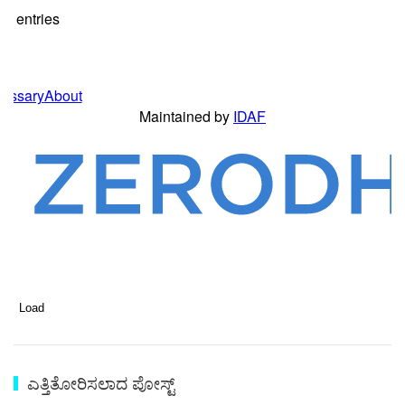
Load
ಎತ್ತಿತೋರಿಸಲಾದ ಪೋಸ್ಟ್