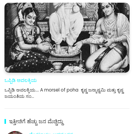
ಒಪ್ಪಿಡಿ ಅವಲಕ್ಕಿಯ
ಒಪ್ಪಿಡಿ ಅವಲಕ್ಕಿಯ.... A morsel of poha ಕೃಷ್ಣ ಜನ್ಮಾಷ್ಟಮಿ ಮತ್ತು ಕೃಷ್ಣ
ಜಯಂತಿಯ ಸಂ…
ಇತ್ತೀಚಿಗೆ ಹೆಚ್ಚು ಜನ ಮೆಚ್ಚಿದ್ದು