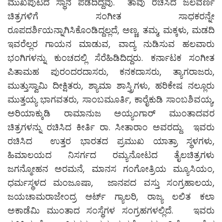
ಮುಖಪುಟದ ಸ್ಥಾನ ಪಡೆದಿದ್ದವು. ತಾವು ರಚಿಸಿದ ಜಲವರ್ಣ
ಚಿತ್ರಗಳಿಗೆ ಸಂಗೀತ ಸಾಧಕರನ್ನೇ
ರೂಪದರ್ಶಿಯನ್ನಾಗಿಸಿಕೊಂಡಿದ್ದಲ್ಲದೆ, ಅಣ್ಣ, ತಮ್ಮ, ಮಕ್ಕಳು, ಮಡದಿ
ಇವರೆಲ್ಲರ ಗಾಯನ ಮಾಡುವ, ವಾದ್ಯ ನುಡಿಸುವ ಹಲವಾರು
ಭಂಗಿಗಳನ್ನು ಕುಂಚದಲ್ಲಿ ಸೆರೆಹಿಡಿದಿದ್ದರು. ಕರ್ನಾಟಕ ಸಂಗೀತ
ಪಿತಾಮಹ ಪುರಂದರದಾಸರು, ಕನಕದಾಸರು, ತ್ಯಾಗರಾಜರು,
ಮುತ್ತುಸ್ವಾಮಿ ದೀಕ್ಷಿತರು, ಶ್ಯಾಮಾ ಶಾಸ್ತ್ರಿಗಳು, ಹರಿಕೇಷ ನಲ್ಲೂರು
ಮುತ್ತಯ್ಯ ಭಾಗವತರು, ಸಾಂಬಮೂರ್ತಿ, ಕಾರೈಕುಡಿ ಸಾಂಬಶಿವಯ್ಯ,
ಅರಿಯಾಕ್ಕುಡಿ ರಾಮಾನುಜ ಅಯ್ಯಂಗಾರ್ ಮುಂತಾದವರ
ಚಿತ್ರಗಳನ್ನು ರಚಿಸಿದ ಕೀರ್ತಿ ರಾ. ಸೀತಾರಾಂ ಅವರದ್ದು. ಇವರು
ರಚಿಸಿದ ಉತ್ತರ ಭಾರತದ ಪ್ರಮುಖ ಯಾತ್ರಾ ಸ್ಥಳಗಳು,
ಹಿಮಾಲಯದ ನಿಸರ್ಗದ ರಮ್ಯನೋಟದ ತೈಲಚಿತ್ರಗಳು
ಜಗನ್ಮೋಹನ ಅರಮನೆ, ಮಾನಸ ಗಂಗೋತ್ರಿಯ ಮ್ಯೂಸಿಯಂ,
ಧರ್ಮಸ್ಥಳದ ಮಂಜೂಷಾ, ಜಾನಪದ ವಸ್ತು ಸಂಗ್ರಹಾಲಯ,
ಜಯಚಾಮರಾಜೇಂದ್ರ ಆರ್ಟ್ ಗ್ಯಾಲರಿ, ರಾಜ್ಯ ಲಲಿತ ಕಲಾ
ಅಕಾಡೆಮಿ ಮುಂತಾದ ಸಂಸ್ಥೆಗಳ ಸಂಗ್ರಹಗಳಲ್ಲಿದೆ. ಇವರು