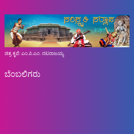
ಚಿತ್ರ ಕೃಪೆ: ಎಂ.ಪಿ.ಎಂ. ನಟರಾಜಯ್ಯ
ಬೆಂಬಲಿಗರು