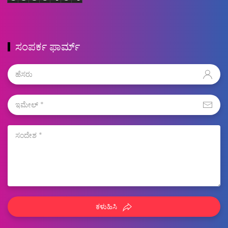
ಸಂಪರ್ಕ ಫಾರ್ಮ್
ಕಳುಹಿಸಿ