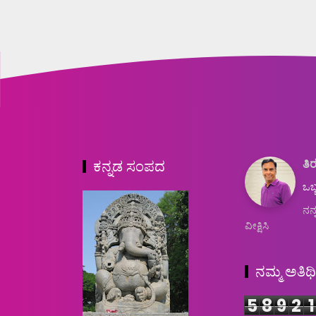
ತಿರ
ಕನ್ನಡ ಸಂಪದ
ಒಬ್
ನನ್
ವೀಕ್ಷಿಸಿ
ನಮ್ಮ ಅತಿಥ
5
8
9
2
1