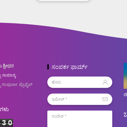
ು ಶ್ರೀಧರ
ಸಂಪರ್ಕ ಫಾರ್ಮ್
ಬ ಸಾಮಾನ್ಯ.
ನ ಸಂಪೂರ್ಣ ಪ್ರೊಫೈಲ್
ಚ
ಿಗಳು
3
0