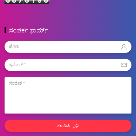
5
8
7
8
1
9
8
ಸಂಪರ್ಕ ಫಾರ್ಮ್
ಕಳುಹಿಸಿ