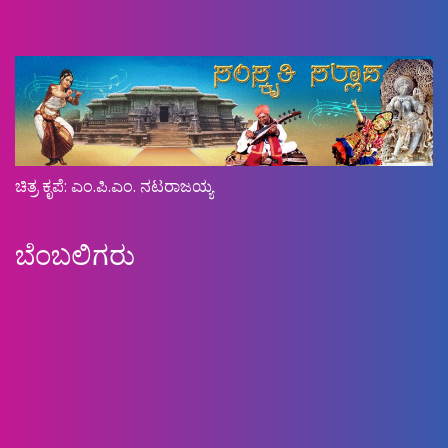
ಚಿತ್ರ ಕೃಪೆ: ಎಂ.ಪಿ.ಎಂ. ನಟರಾಜಯ್ಯ
ಬೆಂಬಲಿಗರು