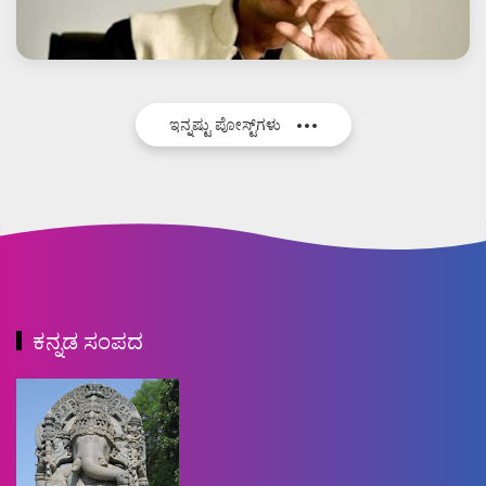
ಇನ್ನಷ್ಟು ಪೋಸ್ಟ್‌ಗಳು
ಕನ್ನಡ ಸಂಪದ