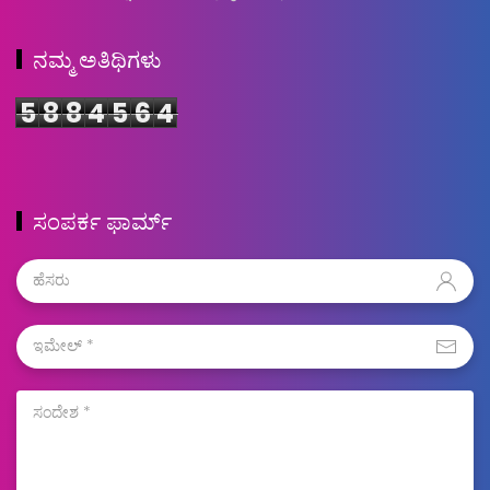
ನಮ್ಮ ಅತಿಥಿಗಳು
5
8
8
4
5
6
4
ಸಂಪರ್ಕ ಫಾರ್ಮ್