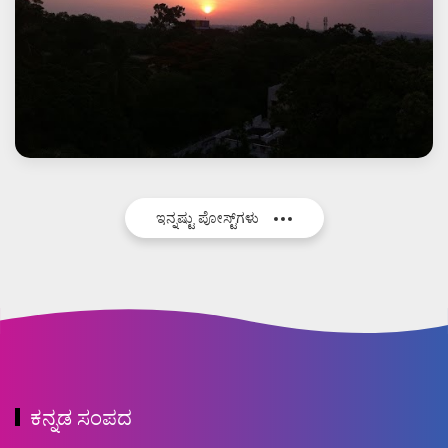
ಇನ್ನಷ್ಟು ಪೋಸ್ಟ್‌ಗಳು
ಕನ್ನಡ ಸಂಪದ