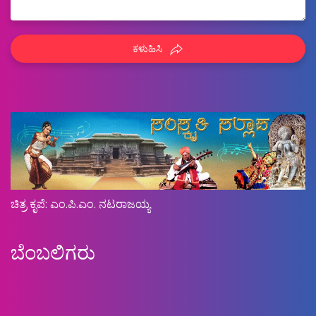
ಕಳುಹಿಸಿ
ಚಿತ್ರ ಕೃಪೆ: ಎಂ.ಪಿ.ಎಂ. ನಟರಾಜಯ್ಯ
ಬೆಂಬಲಿಗರು